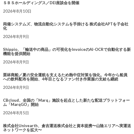
ＳＢＳホールディングス／DEI座談会を開催
2026年8月10日
両備システムズ、物流自動化システムを手掛ける 株式会社APTを子会社
化
2026年8月9日
Shippio、「輸送中の商品」の可視化をInvoiceのAI-OCRで自動化する新
機能を提供開始
2026年8月9日
栗林商船／夏の安全運航を支えるため熱中症対策を強化。今年から船員
への飲料配布を開始、4年目となるファン付き作業服の支給も継続
2026年8月9日
CBcloud、全国の「Marq」施設を起点とした新たな配送プラットフォー
ム「MarqGO」開始
2026年8月5日
株式会社Univearth、倉吉運送株式会社と資本提携〜山陰エリアへ実運送
ネットワークを拡大〜