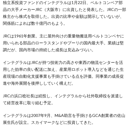
独立系投資ファンドのインテグラルは1月22日、ベルトコンベア部
品の大手メーカーJRC（大阪市）に出資したと発表した。JRCの一部
株主から株式を取得した。出資の比率や金額は開示していないが、
関係筋によれば数十億円のもよう。
JRCは1961年創業。主に屋外向けの重量物搬送用ベルトコンベヤに
用いられる部品のローラスタンドやプーリの国内最大手。業績は堅
調だが、国内市場の持続した成長は見込みづらい。
インテグラルはJRCが持つ技術力の高さや東西の物流センターを活
用した効率の良い配送に加え、産業用ロボット導入などを通じた生
産現場の自動化支援事業も手掛けている点を評価。同事業の成長促
進や海外展開を後押ししていく構えだ。
JRCの浜口稔社長は続投し、インテグラルから社外取締役を派遣し
て経営改革に取り組む予定。
インテグラルは2007年9月、M&A助言を手掛けるGCA創業者の佐山
展生氏が設立。スカイマークなどに投資してきた。