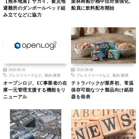
【熊本地震】サカイ、被災地
栗林商船が熱中症対策強化、
避難所のダンボールベッド組
船員に飲料配布開始
み立てなどに協力
2026.08.10
2026.08.08
プレスリリースなど
,
動向/展望
プレスリリースなど
,
動向/展望
オープンロジ、EC事業者の在
テトラパックが業界初、常温
庫一元管理支援する機能をリ
保存可能なツナ製品向け紙容
ニューアル
器を発表