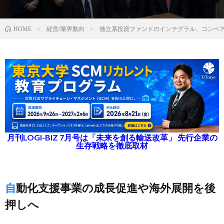
経営/業界動向
独立系投資ファンドのインテグラル、コンベア
HOME
月刊LOGI-BIZ 7月号は「未来を創る輸送改革」 先行企業の
生存戦略を徹底取材
自動化支援事業の成長促進や海外展開を後
押しへ