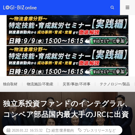
独自取材
物流施設/不動産
災害/事故/不祥事
テクノロジー/製品
独立系投資ファンドのインテグラル、
コンベア部品国内最大手のJRCに出資
2020.01.22 16:55:32
経営/業界動向
プレスリリースなど