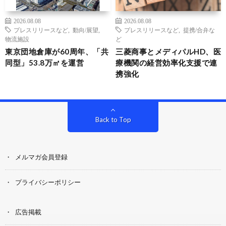
2026.08.08
2026.08.08
プレスリリースなど
,
動向/展望
,
プレスリリースなど
,
提携/合弁な
物流施設
ど
東京団地倉庫が60周年、「共
三菱商事とメディパルHD、医
同型」53.8万㎡を運営
療機関の経営効率化支援で連
携強化
Back to Top
メルマガ会員登録
プライバシーポリシー
広告掲載