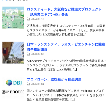
ロジスティード、大阪府など推進のプロジェクト
「脱炭素エキデン65」参画
2024.06.18
万博契機に行動変容促す ロジスティードは6月18日、大阪府
とスタジオスポビーが今年4月にスタートした、脱炭素社会
の実現に向けた意識改革と行動変容を促進[…]
日本トランスシティ、ラオス・ビエンチャンに駐在
員事務所開設
2020.09.08
ASEANのサプライチェーン強化へ現地の物流事情調査 日本ト
ランスシティは9月4日、ラオスのビエンチャンに駐在員事務
所を8月21日付で設置したと発表し[…]
プロドローン、政投銀から資金調達
2026.08.04
国内のドローン量産体制構築などに充当 Prodrone（プロド
ローン）は7月31日、日本政策投資銀行（DBJ）を引き受け
先とする第三者割当増資を実施、[…]