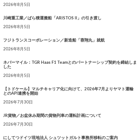
2026年8月5日
川崎重工業／ばら積運搬船「ARISTOS II」の引き渡し
2026年8月5日
フジトランスコーポレーション／新造船「蓉翔丸」就航
2026年8月5日
ネバーマイル：TGR Haas F1 Teamとのパートナーシップ契約を締結しま
した
2026年8月5日
【トドケール】マルチキャリア化に向けて、2026年7月よりヤマト運輸
とのAPI連携を開始
2026年7月30日
JR貨物／お盆休み期間の貨物列車の運転計画について
2026年7月30日
にしてつドイツ現地法人 シュツットガルト事務所移転のご案内