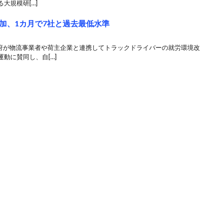
大規模研[…]
加、1カ月で7社と過去最低水準
政府が物流事業者や荷主企業と連携してトラックドライバーの就労環境改
動に賛同し、自[…]