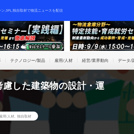
ーン,3PL,独自取材で物流ニュースを配信
事
テクノロジー/製品
雇用/人材
経営/業界動向
データ/
考慮した建築物の設計・運
雇用/人材
,
独自取材