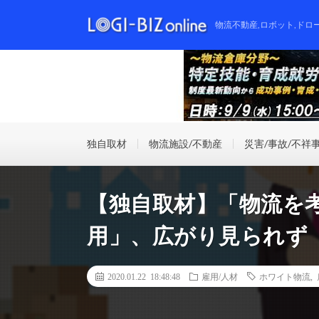
物流不動産,ロボット,ドロ
独自取材
物流施設/不動産
災害/事故/不祥
【独自取材】「物流を
用」、広がり見られず
2020.01.22 18:48:48
雇用/人材
ホワイト物流
,