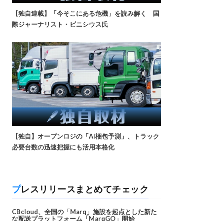
【独自連載】「今そこにある危機」を読み解く 国
際ジャーナリスト・ビニシウス氏
【独自】オープンロジの「AI梱包予測」、トラック
必要台数の迅速把握にも活用本格化
プレスリリースまとめてチェック
CBcloud、全国の「Marq」施設を起点とした新た
な配送プラットフォーム「MarqGO」開始