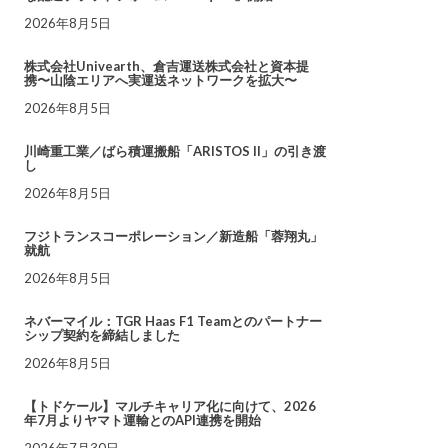
2026年8月5日
株式会社Univearth、倉吉運送株式会社と資本提
携〜山陰エリアへ実運送ネットワークを拡大〜
2026年8月5日
川崎重工業／ばら積運搬船「ARISTOS II」の引き渡
し
2026年8月5日
フジトランスコーポレーション／新造船「蓉翔丸」
就航
2026年8月5日
ネバーマイル：TGR Haas F1 Teamとのパートナー
シップ契約を締結しました
2026年8月5日
【トドケール】マルチキャリア化に向けて、2026
年7月よりヤマト運輸とのAPI連携を開始
2026年7月30日