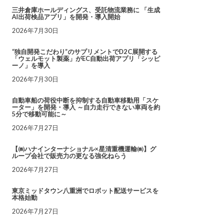
三井倉庫ホールディングス、受託物流業務に 「生成
AI出荷検品アプリ」を開発・導入開始
2026年7月30日
“独自開発こだわり”のサプリメントでD2C展開する
「ウェルモット製薬」がEC自動出荷アプリ「シッピ
ーノ」を導入
2026年7月30日
自動車船の荷役中断を抑制する自動車移動用「スケ
ーター」を開発・導入 ～自力走行できない車両を約
5分で移動可能に～
2026年7月27日
【㈱ハナインターナショナル×星清重機運輸㈱】グ
ループ会社で販売力の更なる強化ねらう
2026年7月27日
東京ミッドタウン八重洲でロボット配送サービスを
本格始動
2026年7月27日