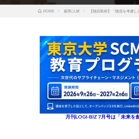
雇用/人材
【独自取材】「物流を考慮し
HOME
月刊LOGI-BIZ 7月号は「未