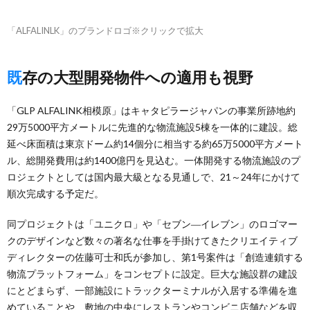
「ALFALINLK」のブランドロゴ※クリックで拡大
既存の大型開発物件への適用も視野
「GLP ALFALINK相模原」はキャタピラージャパンの事業所跡地約
29万5000平方メートルに先進的な物流施設5棟を一体的に建設。総
延べ床面積は東京ドーム約14個分に相当する約65万5000平方メート
ル、総開発費用は約1400億円を見込む。一体開発する物流施設のプ
ロジェクトとしては国内最大級となる見通しで、21～24年にかけて
順次完成する予定だ。
同プロジェクトは「ユニクロ」や「セブン―イレブン」のロゴマー
クのデザインなど数々の著名な仕事を手掛けてきたクリエイティブ
ディレクターの佐藤可士和氏が参加し、第1号案件は「創造連鎖する
物流プラットフォーム」をコンセプトに設定。巨大な施設群の建設
にとどまらず、一部施設にトラックターミナルが入居する準備を進
めていることや、敷地の中央にレストランやコンビニ店舗などを収