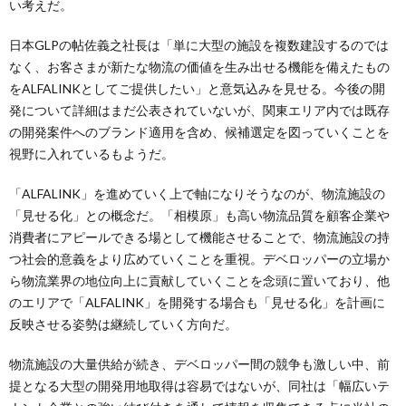
い考えだ。
日本GLPの帖佐義之社長は「単に大型の施設を複数建設するのでは
なく、お客さまが新たな物流の価値を生み出せる機能を備えたもの
をALFALINKとしてご提供したい」と意気込みを見せる。今後の開
発について詳細はまだ公表されていないが、関東エリア内では既存
の開発案件へのブランド適用を含め、候補選定を図っていくことを
視野に入れているもようだ。
「ALFALINK」を進めていく上で軸になりそうなのが、物流施設の
「見せる化」との概念だ。「相模原」も高い物流品質を顧客企業や
消費者にアピールできる場として機能させることで、物流施設の持
つ社会的意義をより広めていくことを重視。デベロッパーの立場か
ら物流業界の地位向上に貢献していくことを念頭に置いており、他
のエリアで「ALFALINK」を開発する場合も「見せる化」を計画に
反映させる姿勢は継続していく方向だ。
物流施設の大量供給が続き、デベロッパー間の競争も激しい中、前
提となる大型の開発用地取得は容易ではないが、同社は「幅広いテ