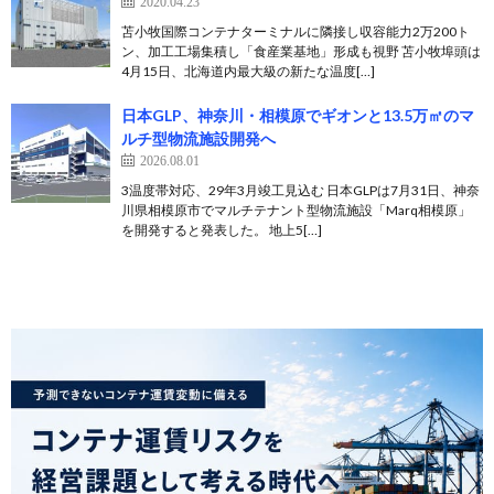
2020.04.23
苫小牧国際コンテナターミナルに隣接し収容能力2万200ト
ン、加工工場集積し「食産業基地」形成も視野 苫小牧埠頭は
4月15日、北海道内最大級の新たな温度[…]
日本GLP、神奈川・相模原でギオンと13.5万㎡のマ
ルチ型物流施設開発へ
2026.08.01
3温度帯対応、29年3月竣工見込む 日本GLPは7月31日、神奈
川県相模原市でマルチテナント型物流施設「Marq相模原」
を開発すると発表した。 地上5[…]