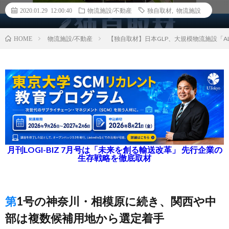
2020.01.29 12:00:40
物流施設/不動産
独自取材
,
物流施設
物流施設/不動産
【独自取材】日本GLP、大規模物流施設「AL
HOME
月刊LOGI-BIZ 7月号は「未来を創る輸送改革」 先行企業の
生存戦略を徹底取材
第1号の神奈川・相模原に続き、関西や中
部は複数候補用地から選定着手