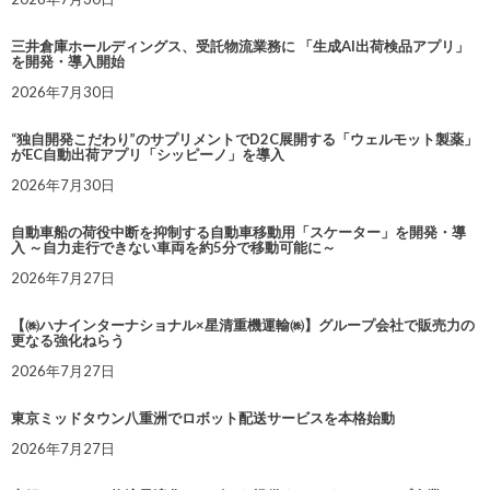
三井倉庫ホールディングス、受託物流業務に 「生成AI出荷検品アプリ」
を開発・導入開始
2026年7月30日
“独自開発こだわり”のサプリメントでD2C展開する「ウェルモット製薬」
がEC自動出荷アプリ「シッピーノ」を導入
2026年7月30日
自動車船の荷役中断を抑制する自動車移動用「スケーター」を開発・導
入 ～自力走行できない車両を約5分で移動可能に～
2026年7月27日
【㈱ハナインターナショナル×星清重機運輸㈱】グループ会社で販売力の
更なる強化ねらう
2026年7月27日
東京ミッドタウン八重洲でロボット配送サービスを本格始動
2026年7月27日