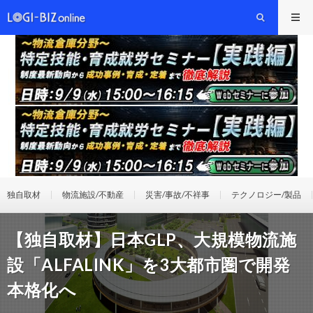
独自取材
物流施設/不動産
災害/事故/不祥事
テクノロジー/製品
【独自取材】日本GLP、大規模物流施
設「ALFALINK」を3大都市圏で開発
本格化へ