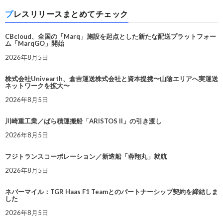
プレスリリースまとめてチェック
CBcloud、全国の「Marq」施設を起点とした新たな配送プラットフォー
ム「MarqGO」開始
2026年8月5日
株式会社Univearth、倉吉運送株式会社と資本提携〜山陰エリアへ実運送
ネットワークを拡大〜
2026年8月5日
川崎重工業／ばら積運搬船「ARISTOS II」の引き渡し
2026年8月5日
フジトランスコーポレーション／新造船「蓉翔丸」就航
2026年8月5日
ネバーマイル：TGR Haas F1 Teamとのパートナーシップ契約を締結しま
した
2026年8月5日