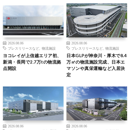
2026.08.06
2026.08.06
プレスリリースなど
,
物流施設
プレスリリースなど
,
物流施設
ヨコレイが上信越エリア初、
日本GLPが神奈川・厚木で8.4
新潟・長岡で2.7万tの物流拠
万㎡の物流施設完成、日本エ
点開設
マソンや真栄運輸など入居決
定
2026.08.06
2026.08.06