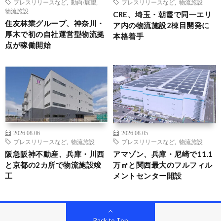
プレスリリースなど
,
動向/展望
,
プレスリリースなど
,
物流施設
物流施設
CRE、埼玉・朝霞で同一エリ
住友林業グループ、神奈川・
ア内の物流施設2棟目開発に
厚木で初の自社運営型物流拠
本格着手
点が稼働開始
2026.08.06
2026.08.05
プレスリリースなど
,
物流施設
プレスリリースなど
,
物流施設
阪急阪神不動産、兵庫・川西
アマゾン、兵庫・尼崎で11.1
と京都の2カ所で物流施設竣
万㎡と関西最大のフルフィル
工
メントセンター開設
Back to Top