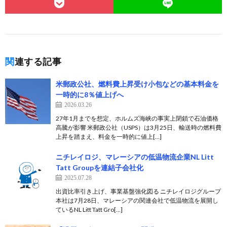
関連する記事
米郵政公社、燃料費上昇受け小包などの基本料金を
一時的に8％値上げへ
2026.03.26
27年1月までを想定、ホルムズ海峡の事実上閉鎖で石油価格
高騰が影響 米郵政公社（USPS）は3月25日、輸送時の燃料費
上昇を踏まえ、料金を一時的に値上[…]
ニチレイロジ、マレーシアの低温物流企業NL Litt
Tatt Groupを連結子会社化
2025.07.28
出資比率引き上げ、事業基盤強化図る ニチレイロジグループ
本社は7月28日、マレーシアの関連会社で低温物流を展開し
ているNL Litt Tatt Gro[…]