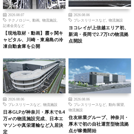
2026.08.07
2026.08.06
テクノロジー
,
動画
,
物流施設
,
プレスリリースなど
,
物流施設
記者会見など
ヨコレイが上信越エリア初、
【現地取材・動画】霞ヶ関キ
新潟・長岡で2.7万tの物流拠
ャピタル、川崎・東扇島の冷
点開設
凍自動倉庫を公開
2026.08.06
2026.08.06
プレスリリースなど
,
物流施設
プレスリリースなど
,
動向/展望
,
物流施設
日本GLPが神奈川・厚木で8.4
住友林業グループ、神奈川・
万㎡の物流施設完成、日本エ
厚木で初の自社運営型物流拠
マソンや真栄運輸など入居決
点が稼働開始
定