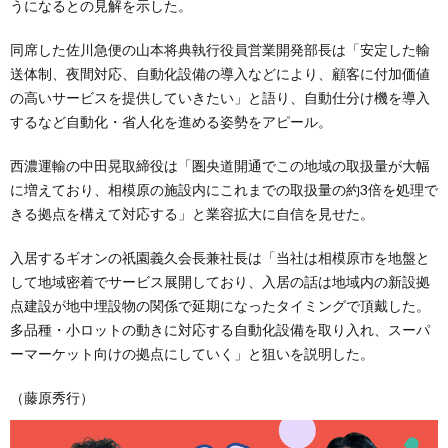
うになるとの見解を示した。
同席した佐川急便の山本将典執行役員営業開発部長は「安定した輸
送体制、夜間対応、自動化設備の導入などにより、顧客に付加価値
の高いサービスを提供していきたい」と語り、自動仕分け機を導入
するなど自動化・省人化を進める姿勢をアピール。
西濃運輸の中田晃取締役は「圏央道開通でこの地域の取扱量が大幅
に増えており、相模原の施設内にこれまでの取扱量の約3倍を処理で
きる拠点を構えて対応する」と業容拡大に自信を見せた。
入居するギオンの祇園義久会長兼社長は「当社は相模原市を地盤と
して地域密着でサービス展開しており、入居の話は地域内の新設拠
点建設が地中埋設物の関係で延期になったタイミングで頂戴した。
多品種・小ロットの動きに対応する自動化設備を取り入れ、スーパ
ーマーケット向けの拠点にしていく」と狙いを説明した。
（藤原秀行）