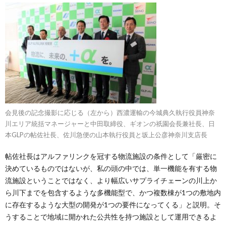
会見後の記念撮影に応じる（左から）西濃運輸の今城典久執行役員神奈
川エリア統括マネージャーと中田取締役、ギオンの祇園会長兼社長、日
本GLPの帖佐社長、佐川急便の山本執行役員と坂上公彦神奈川支店長
帖佐社長はアルファリンクを冠する物流施設の条件として「厳密に
決めているものではないが、私の頭の中では、単一機能を有する物
流施設ということではなく、より幅広いサプライチェーンの川上か
ら川下までを包含するような多機能型で、かつ複数棟が1つの敷地内
に存在するような大型の開発が1つの要件になってくる」と説明。そ
うすることで地域に開かれた公共性を持つ施設として運用できるよ