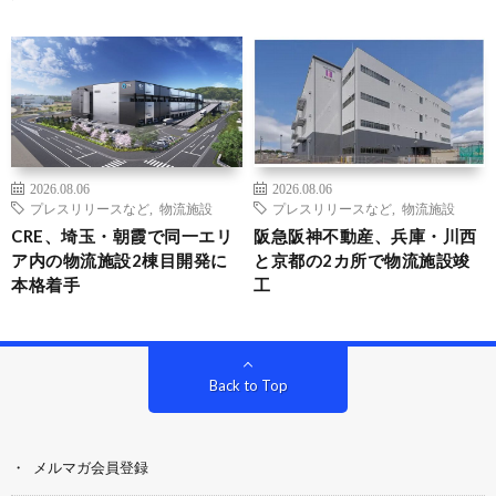
2026.08.06
2026.08.06
プレスリリースなど
,
物流施設
プレスリリースなど
,
物流施設
CRE、埼玉・朝霞で同一エリ
阪急阪神不動産、兵庫・川西
ア内の物流施設2棟目開発に
と京都の2カ所で物流施設竣
本格着手
工
Back to Top
メルマガ会員登録