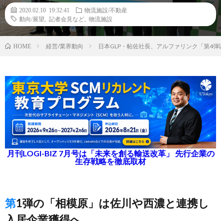
2020.02.10 19:32:41
物流施設/不動産
動向/展望
,
記者会見など
,
物流施設
経営/業界動向
日本GLP・帖佐社長、アルファリンク「第4
HOME
月刊LOGI-BIZ 7月号は「未来を創る輸送改革」 先行企業の
生存戦略を徹底取材
第1弾の「相模原」は佐川や西濃と連携し
入居企業獲得へ