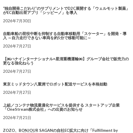
“独自開発こだわり”のサプリメントでD2C展開する「ウェルモット製薬」
がEC自動出荷アプリ「シッピーノ」を導入
2026年7月30日
自動車船の荷役中断を抑制する自動車移動用「スケーター」を開発・導
入 ～自力走行できない車両を約5分で移動可能に～
2026年7月27日
【㈱ハナインターナショナル×星清重機運輸㈱】グループ会社で販売力の
更なる強化ねらう
2026年7月27日
東京ミッドタウン八重洲でロボット配送サービスを本格始動
2026年7月27日
上組／コンテナ物流最適化サービスを提供する スタートアップ企業
「OneStream株式会社」への出資のお知らせ
2026年7月21日
ZOZO、BONJOUR SAGANの自社EC拡大に向け「Fulfillment by