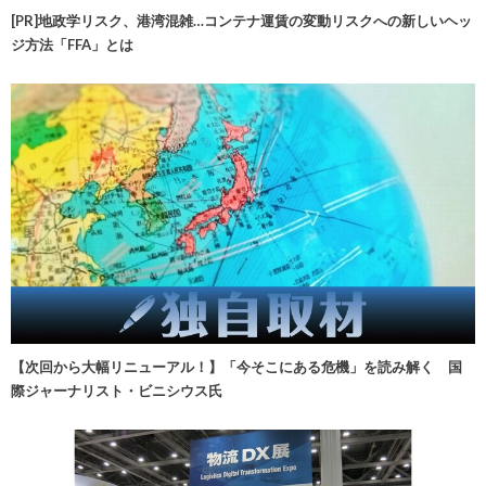
[PR]地政学リスク、港湾混雑…コンテナ運賃の変動リスクへの新しいヘッ
ジ方法「FFA」とは
【次回から大幅リニューアル！】「今そこにある危機」を読み解く 国
際ジャーナリスト・ビニシウス氏