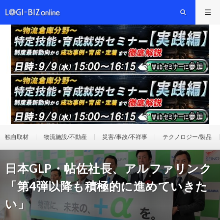
独自取材
物流施設/不動産
災害/事故/不祥事
テクノロジー/製品
日本GLP・帖佐社長、アルファリンク
「第4弾以降も積極的に進めていきた
い」