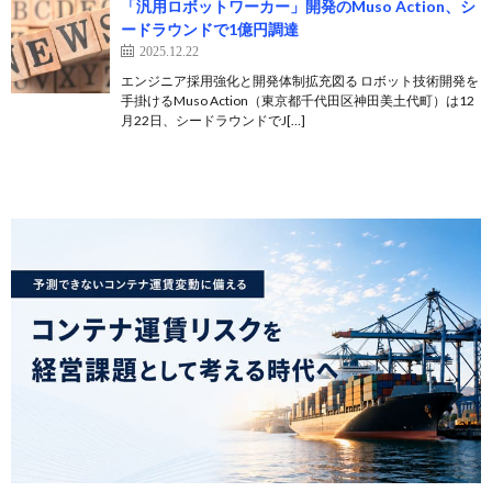
「汎用ロボットワーカー」開発のMuso Action、シ
ードラウンドで1億円調達
2025.12.22
エンジニア採用強化と開発体制拡充図る ロボット技術開発を
手掛けるMuso Action（東京都千代田区神田美土代町）は12
月22日、シードラウンドでJ[…]