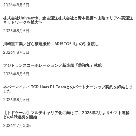
2026年8月5日
株式会社Univearth、倉吉運送株式会社と資本提携〜山陰エリアへ実運送
ネットワークを拡大〜
2026年8月5日
川崎重工業／ばら積運搬船「ARISTOS II」の引き渡し
2026年8月5日
フジトランスコーポレーション／新造船「蓉翔丸」就航
2026年8月5日
ネバーマイル：TGR Haas F1 Teamとのパートナーシップ契約を締結しま
した
2026年8月5日
【トドケール】マルチキャリア化に向けて、2026年7月よりヤマト運輸
とのAPI連携を開始
2026年7月30日