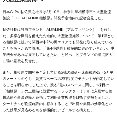
日本GLPの帖佐義之社長は2月10日、神奈川県相模原市の大型物流
施設「GLP ALFALINK 相模原」開発予定地内で記者会見した。
帖佐社長は独自ブランド「ALFALINK（アルファリンク）」を冠し
た、多様な機能を備えた先進的な大型物流施設について、第1弾とな
る相模原に続いて関西や中部の両エリアでも開発に取り組んでいる
ことをあらためて説明。「第4弾以降も積極的に進めていきたい。事
業機会があれば展開していきたい」と述べ、同ブランドの拠点拡大
に強い意欲を見せた。
また、相模原で開発を予定している5棟の総延べ床面積約65・5万平
方メートルのうち、賃貸スペースの2割程度でテナントが内定してい
ることを明らかにした上で、残る8割のスペースに関し、1棟目の
「相模原Ⅰ」の上層階に設置するトラックターミナルに入居する佐
川急便や西濃運輸と連携して利用企業獲得を目指す姿勢を示した。
ターミナルが物流施設内に存在することで出荷や集荷の効率化とい
った効果が見込める点を積極的にアピールする構えだ。