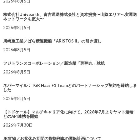
2026年8月5日
株式会社Univearth、倉吉運送株式会社と資本提携〜山陰エリアへ実運送
ネットワークを拡大〜
2026年8月5日
川崎重工業／ばら積運搬船「ARISTOS II」の引き渡し
2026年8月5日
フジトランスコーポレーション／新造船「蓉翔丸」就航
2026年8月5日
ネバーマイル：TGR Haas F1 Teamとのパートナーシップ契約を締結しま
した
2026年8月5日
【トドケール】マルチキャリア化に向けて、2026年7月よりヤマト運輸
とのAPI連携を開始
2026年7月30日
JR貨物／お盆休み期間の貨物列車の運転計画について