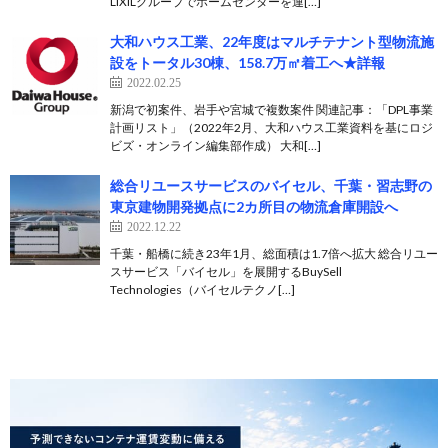
LIXILグループでホームセンターを運[…]
大和ハウス工業、22年度はマルチテナント型物流施
設をトータル30棟、158.7万㎡着工へ★詳報
2022.02.25
新潟で初案件、岩手や宮城で複数案件 関連記事：「DPL事業
計画リスト」（2022年2月、大和ハウス工業資料を基にロジ
ビズ・オンライン編集部作成） 大和[…]
総合リユースサービスのバイセル、千葉・習志野の
東京建物開発拠点に2カ所目の物流倉庫開設へ
2022.12.22
千葉・船橋に続き23年1月、総面積は1.7倍へ拡大 総合リユー
スサービス「バイセル」を展開するBuySell
Technologies（バイセルテクノ[…]