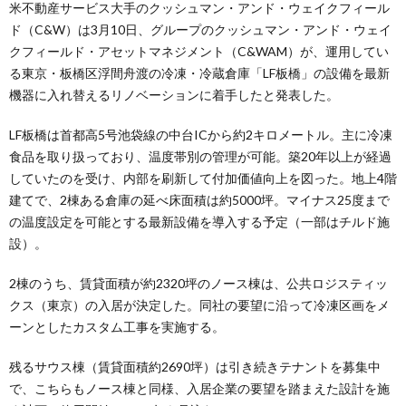
米不動産サービス大手のクッシュマン・アンド・ウェイクフィール
ド（C&W）は3月10日、グループのクッシュマン・アンド・ウェイ
クフィールド・アセットマネジメント（C&WAM）が、運用してい
る東京・板橋区浮間舟渡の冷凍・冷蔵倉庫「LF板橋」の設備を最新
機器に入れ替えるリノベーションに着手したと発表した。
LF板橋は首都高5号池袋線の中台ICから約2キロメートル。主に冷凍
食品を取り扱っており、温度帯別の管理が可能。築20年以上が経過
していたのを受け、内部を刷新して付加価値向上を図った。地上4階
建てで、2棟ある倉庫の延べ床面積は約5000坪。マイナス25度まで
の温度設定を可能とする最新設備を導入する予定（一部はチルド施
設）。
2棟のうち、賃貸面積が約2320坪のノース棟は、公共ロジスティッ
クス（東京）の入居が決定した。同社の要望に沿って冷凍区画をメ
ーンとしたカスタム工事を実施する。
残るサウス棟（賃貸面積約2690坪）は引き続きテナントを募集中
で、こちらもノース棟と同様、入居企業の要望を踏まえた設計を施