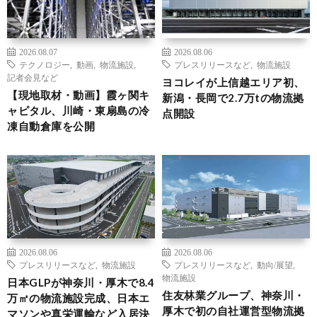
2026.08.07
2026.08.06
テクノロジー
,
動画
,
物流施設
,
プレスリリースなど
,
物流施設
記者会見など
ヨコレイが上信越エリア初、
【現地取材・動画】霞ヶ関キ
新潟・長岡で2.7万tの物流拠
ャピタル、川崎・東扇島の冷
点開設
凍自動倉庫を公開
2026.08.06
2026.08.06
プレスリリースなど
,
物流施設
プレスリリースなど
,
動向/展望
,
物流施設
日本GLPが神奈川・厚木で8.4
住友林業グループ、神奈川・
万㎡の物流施設完成、日本エ
厚木で初の自社運営型物流拠
マソンや真栄運輸など入居決