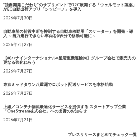
“独自開発こだわり”のサプリメントでD2C展開する「ウェルモット製薬」
がEC自動出荷アプリ「シッピーノ」を導入
2026年7月30日
自動車船の荷役中断を抑制する自動車移動用「スケーター」を開発・導
入 ～自力走行できない車両を約5分で移動可能に～
2026年7月27日
【㈱ハナインターナショナル×星清重機運輸㈱】グループ会社で販売力の
更なる強化ねらう
2026年7月27日
東京ミッドタウン八重洲でロボット配送サービスを本格始動
2026年7月27日
上組／コンテナ物流最適化サービスを提供する スタートアップ企業
「OneStream株式会社」への出資のお知らせ
2026年7月21日
プレスリリースまとめてチェック一覧