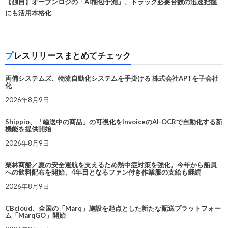
【独自】オープンロジの「AI梱包予測」、トラック必要台数の迅速把握
にも活用本格化
プレスリリースまとめてチェック
両備システムズ、物流自動化システムを手掛ける 株式会社APTを子会社
化
2026年8月9日
Shippio、「輸送中の商品」の可視化をInvoiceのAI-OCRで自動化する新
機能を提供開始
2026年8月9日
栗林商船／夏の安全運航を支えるため熱中症対策を強化。今年から船員
への飲料配布を開始、4年目となるファン付き作業服の支給も継続
2026年8月9日
CBcloud、全国の「Marq」施設を起点とした新たな配送プラットフォー
ム「MarqGO」開始