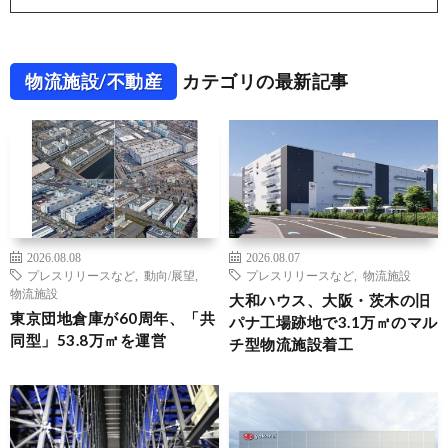
物流施設/不動産
カテゴリの最新記事
2026.08.08
2026.08.07
プレスリリースなど
,
動向/展望
,
プレスリリースなど
,
物流施設
物流施設
大和ハウス、大阪・茨木の旧
東京団地倉庫が60周年、「共
パナ工場跡地で3.1万㎡のマル
同型」53.8万㎡を運営
チ型物流施設着工