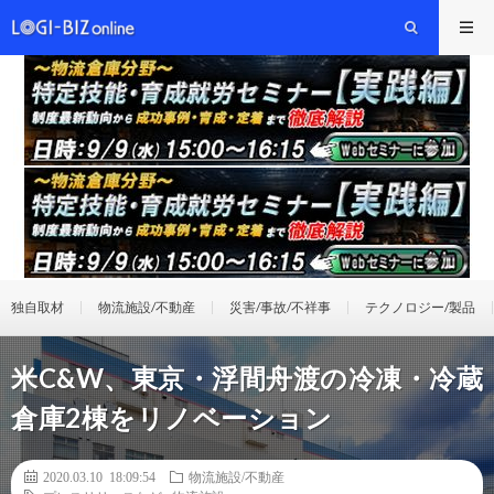
独自取材
物流施設/不動産
災害/事故/不祥事
テクノロジー/製品
米C&W、東京・浮間舟渡の冷凍・冷蔵
倉庫2棟をリノベーション
2020.03.10 18:09:54
物流施設/不動産