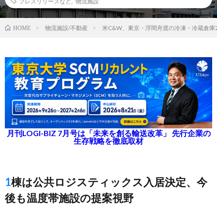
プレスリリースなど
,
物流施設
物流施設/不動産
米C&W、東京・浮間舟渡の冷凍・冷蔵倉庫
HOME
月刊LOGI-BIZ 7月号は「未来を創る輸送改革」 先行企業の
生存戦略を徹底取材
1棟は公共ロジスティックス入居決定、今
後も温度帯施設の提案視野