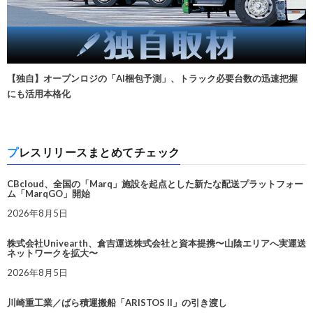
【独自】オープンロジの「AI梱包予測」、トラック必要台数の迅速把握
にも活用本格化
プレスリリースまとめてチェック
CBcloud、全国の「Marq」施設を起点とした新たな配送プラットフォー
ム「MarqGO」開始
2026年8月5日
株式会社Univearth、倉吉運送株式会社と資本提携〜山陰エリアへ実運送
ネットワークを拡大〜
2026年8月5日
川崎重工業／ばら積運搬船「ARISTOS II」の引き渡し