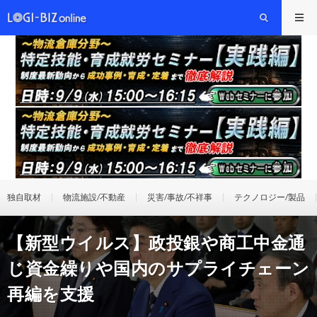
独自取材
物流施設/不動産
災害/事故/不祥事
テクノロジー/製品
【新型ウイルス】政投銀や商工中金通
じ資金繰りや国内のサプライチェーン
再編を支援