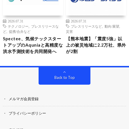
2026.07.31
2026.07.31
テクノロジー
,
プレスリリースな
プレスリリースなど
,
動向/展望
,
ど
,
提携/合弁など
災害
Spectee、気候テックスター
【熊本地震】「震度5強」以
トアップのAquniaと高精度な
上の被災地域に2.2万社、県外
洪水予測技術を共同開発へ
が2割
Back to Top
メルマガ会員登録
プライバシーポリシー