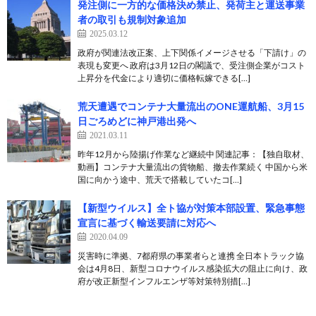
発注側に一方的な価格決め禁止、発荷主と運送事業
者の取引も規制対象追加
2025.03.12
政府が関連法改正案、上下関係イメージさせる「下請け」の
表現も変更へ 政府は3月12日の閣議で、受注側企業がコスト
上昇分を代金により適切に価格転嫁できる[…]
荒天遭遇でコンテナ大量流出のONE運航船、3月15
日ごろめどに神戸港出発へ
2021.03.11
昨年12月から陸揚げ作業など継続中 関連記事：【独自取材、
動画】コンテナ大量流出の貨物船、撤去作業続く 中国から米
国に向かう途中、荒天で搭載していたコ[…]
【新型ウイルス】全ト協が対策本部設置、緊急事態
宣言に基づく輸送要請に対応へ
2020.04.09
災害時に準拠、7都府県の事業者らと連携 全日本トラック協
会は4月8日、新型コロナウイルス感染拡大の阻止に向け、政
府が改正新型インフルエンザ等対策特別措[…]