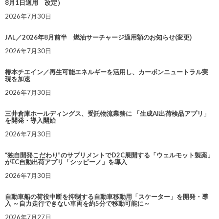
8月1日適用 改定）
2026年7月30日
JAL／2026年8月前半 燃油サーチャージ適用額のお知らせ(変更)
2026年7月30日
椿本チエイン／再生可能エネルギーを活用し、カーボンニュートラル実
現を加速
2026年7月30日
三井倉庫ホールディングス、受託物流業務に 「生成AI出荷検品アプリ」
を開発・導入開始
2026年7月30日
“独自開発こだわり”のサプリメントでD2C展開する「ウェルモット製薬」
がEC自動出荷アプリ「シッピーノ」を導入
2026年7月30日
自動車船の荷役中断を抑制する自動車移動用「スケーター」を開発・導
入 ～自力走行できない車両を約5分で移動可能に～
2026年7月27日