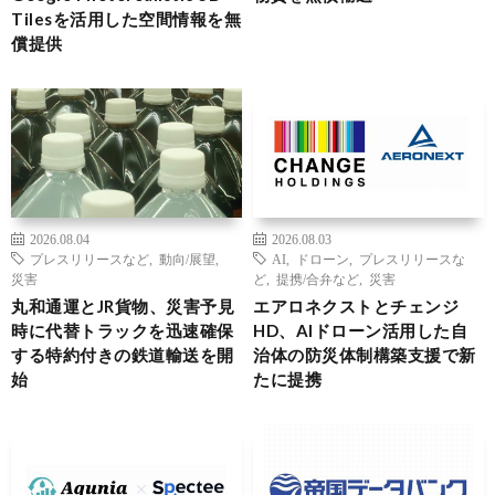
Tilesを活用した空間情報を無
償提供
2026.08.04
2026.08.03
プレスリリースなど
,
動向/展望
,
AI
,
ドローン
,
プレスリリースな
災害
ど
,
提携/合弁など
,
災害
丸和通運とJR貨物、災害予見
エアロネクストとチェンジ
時に代替トラックを迅速確保
HD、AIドローン活用した自
する特約付きの鉄道輸送を開
治体の防災体制構築支援で新
始
たに提携