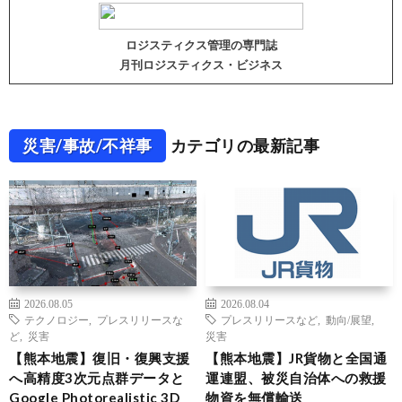
ロジスティクス管理の専門誌
月刊ロジスティクス・ビジネス
災害/事故/不祥事
カテゴリの最新記事
2026.08.05
2026.08.04
テクノロジー
,
プレスリリースな
プレスリリースなど
,
動向/展望
,
ど
,
災害
災害
【熊本地震】復旧・復興支援
【熊本地震】JR貨物と全国通
へ高精度3次元点群データと
運連盟、被災自治体への救援
Google Photorealistic 3D
物資を無償輸送