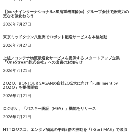
【㈱ハナインターナショナル×星清重機運輸㈱】グループ会社で販売力の
更なる強化ねらう
2026年7月27日
東京ミッドタウン八重洲でロボット配送サービスを本格始動
2026年7月27日
上組／コンテナ物流最適化サービスを提供する スタートアップ企業
「OneStream株式会社」への出資のお知らせ
2026年7月21日
ZOZO、BONJOUR SAGANの自社EC拡大に向け「Fulfillment by
ZOZO」を提供開始
2026年7月21日
ロジポケ、「パスキー認証（MFA）」機能をリリース
2026年7月21日
NTTロジスコ、エンタメ物流の平時5倍の波動を「t-Sort MAS」で吸収