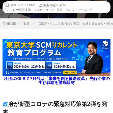
2020.03.11 11:19:42
災害/事故/不祥事
コロナ経営支援
,
コロナショック
,
災害
,
プレスリリースなど
政策
【新型ウイルス】政投銀や商工中金通じ資金繰りや国内
HOME
月刊LOGI-BIZ 7月号は「未来を創る輸送改革」 先行企業の
生存戦略を徹底取材
政府が新型コロナの緊急対応策第2弾を発
表