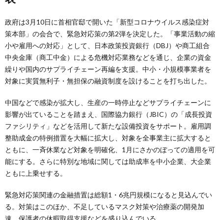
政府は3月10日に首相官邸で開いた「新型コロナウイルス感染症対
策本部」の会合で、緊急対応策の第2弾を決定した。「事業活動の縮
小や雇用への対応」として、日本政策投資銀行（DBJ）や商工組合
中央金庫（商工中金）による危機対応業務などを通じ、企業の資金
繰りや国内のサプライチェーン再編を支援。中小・小規模事業者を
対象に実質無利子・無担保の融資制度を設けることを打ち出した。
中国などで感染が拡大し、生産の一時停止などサプライチェーンに
影響が出ていることを踏まえ、国際協力銀行（JBIC）の「成長投資
ファシリティ」などを活用して新たな設備投資をサポート。雇用調
整助成金の特例措置を大幅に拡大し、対象を全事業主に拡大すると
ともに、一斉休業など対象を明確化、1月にさかのぼっての適用を可
能にする。さらに特別な地域に関しては助成率を中小企業、大企業
ともに上乗せする。
緊急対応策関連の金融措置は総額1・6兆円規模になると見込んでい
る。対策はこのほか、不足しているマスク対策や治療薬の開発加
速、保護者の休暇取得支援などを盛り込んでいる。