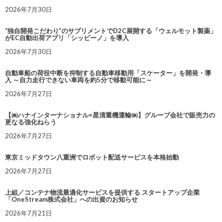
2026年7月30日
“独自開発こだわり”のサプリメントでD2C展開する「ウェルモット製薬」
がEC自動出荷アプリ「シッピーノ」を導入
2026年7月30日
自動車船の荷役中断を抑制する自動車移動用「スケーター」を開発・導
入 ～自力走行できない車両を約5分で移動可能に～
2026年7月27日
【㈱ハナインターナショナル×星清重機運輸㈱】グループ会社で販売力の
更なる強化ねらう
2026年7月27日
東京ミッドタウン八重洲でロボット配送サービスを本格始動
2026年7月27日
上組／コンテナ物流最適化サービスを提供する スタートアップ企業
「OneStream株式会社」への出資のお知らせ
2026年7月21日