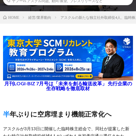
ヤフーvs.アスクル問題
,
動向/展望
,
プレスリリースなど
経営/業界動向
アスクルの新たな独立社外取締役4人、臨時株
HOME
月刊LOGI-BIZ 7月号は「未来を創る輸送改革」 先行企業の
生存戦略を徹底取材
半年ぶりに空席埋まり機能正常化へ
アスクルが3月13日に開催した臨時株主総会で、同社が提案した新
たな独立社外取締役候補4人がいずれも当初予定通り選任された。