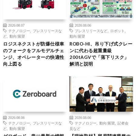
2026.08.07
2026.08.06
テクノロジー
,
プレスリリースな
プレスリリースなど
,
ロボット
,
ど
,
動向/展望
動向/展望
ロジスネクストが防爆仕様車
ROBO-HI、吊り下げ式クレー
のフォークをフルモデルチェ
ンに代わる超重量級
ンジ、オペレーターの快適性
200tAGVで「落下リスク」
向上図る
解消と説明
2026.08.06
2026.08.06
テクノロジー
,
プレスリリースな
テクノロジー
,
動向/展望
,
記者会
ど
,
動向/展望
見など