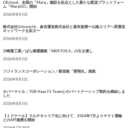
CBcloud、全国の「Marq」施設を起点とした新たな配送プラットフォー
ム「MarqGO」開始
2026年8月5日
株式会社Univearth、倉吉運送株式会社と資本提携〜山陰エリアへ実運送
ネットワークを拡大〜
2026年8月5日
川崎重工業／ばら積運搬船「ARISTOS II」の引き渡し
2026年8月5日
フジトランスコーポレーション／新造船「蓉翔丸」就航
2026年8月5日
ネバーマイル：TGR Haas F1 Teamとのパートナーシップ契約を締結しま
した
2026年8月5日
【トドケール】マルチキャリア化に向けて、2026年7月よりヤマト運輸
とのAPI連携を開始
2026年7月30日