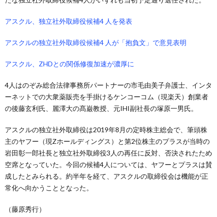
アスクル、独立社外取締役候補4 人を発表
アスクルの独立社外取締役候補4 人が「抱負文」で意見表明
アスクル、ZHDとの関係修復加速が濃厚に
4人はのぞみ総合法律事務所パートナーの市毛由美子弁護士、インタ
ーネットでの大衆薬販売を手掛けるケンコーコム（現楽天）創業者
の後藤玄利氏、麗澤大の髙巌教授、元IHI副社長の塚原一男氏。
アスクルの独立社外取締役は2019年8月の定時株主総会で、筆頭株
主のヤフー（現Zホールディングス）と第2位株主のプラスが当時の
岩田彰一郎社長と独立社外取締役3人の再任に反対、否決されたため
空席となっていた。今回の候補4人については、ヤフーとプラスは賛
成したとみられる。約半年を経て、アスクルの取締役会は機能が正
常化へ向かうこととなった。
（藤原秀行）