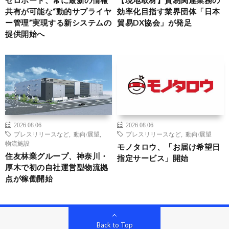
ゼロボード、常に最新の情報
【現地取材】貿易関連業務の
共有が可能な“動的サプライヤ
効率化目指す業界団体「日本
ー管理”実現する新システムの
貿易DX協会」が発足
提供開始へ
2026.08.06
2026.08.06
プレスリリースなど
,
動向/展望
,
プレスリリースなど
,
動向/展望
物流施設
モノタロウ、「お届け希望日
住友林業グループ、神奈川・
指定サービス」開始
厚木で初の自社運営型物流拠
点が稼働開始
Back to Top