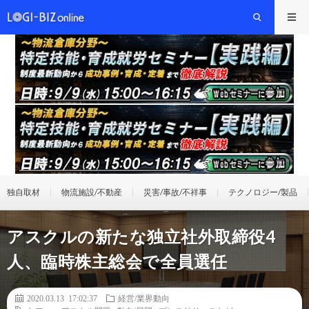
独自取材
物流施設/不動産
災害/事故/不祥事
テクノロジー/製品
アスクルの新たな独立社外取締役4
人、臨時株主総会で全員選任
2020.03.13 17:02:37
経営/業界動向