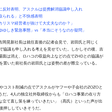
に反対表明、アスクルは提携解消協議申し入れ
取られる」と不快感表明
カリスマ経営者が抜けて大丈夫なのか？」
ゆゆしき緊急事態」vs「本当にそうなのか疑問」
吉岡晃新社長は就任直後の記者会見で、岩田氏と同じく
方で協議も申し入れる考えを見せていた。しかしその後、吉
場面は消え、ロハコの収益向上などの点でZHDとの協議が
離を置いた前社長の岩田氏とは姿勢の差が際立っている。
やコスト削減の点でアスクルがヤフーや子会社のZOZOと
うだ。4人の独立社外取締役からも「ロハコ事業の在り方
な立て直し策を練っていきたい」（髙氏）といった声が出
を後押ししていきそうだ。