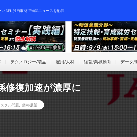
ーン,3PL,独自取材で物流ニュースを配信
事
テクノロジー/製品
雇用/人材
経営/業界動向
データ/
係修復加速が濃厚に
.アスクル問題
,
動向/展望