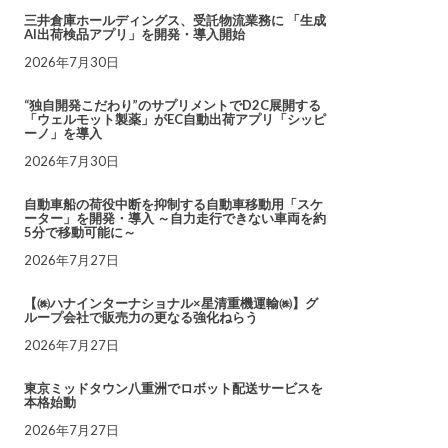
三井倉庫ホールディングス、受託物流業務に 「生成
AI出荷検品アプリ」を開発・導入開始
2026年7月30日
“独自開発こだわり”のサプリメントでD2C展開する
「ウェルモット製薬」がEC自動出荷アプリ「シッピ
ーノ」を導入
2026年7月30日
自動車船の荷役中断を抑制する自動車移動用「スケ
ーター」を開発・導入 ～自力走行できない車両を約
5分で移動可能に～
2026年7月27日
【㈱ハナインターナショナル×星清重機運輸㈱】グ
ループ会社で販売力の更なる強化ねらう
2026年7月27日
東京ミッドタウン八重洲でロボット配送サービスを
本格始動
2026年7月27日