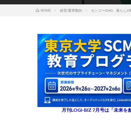
経営/業界動向
センコーGHD、暮らしの
HOME
月刊LOGI-BIZ 7月号は「未