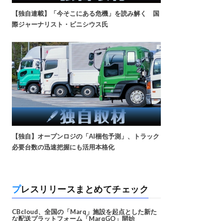
【独自連載】「今そこにある危機」を読み解く 国
際ジャーナリスト・ビニシウス氏
【独自】オープンロジの「AI梱包予測」、トラック
必要台数の迅速把握にも活用本格化
プレスリリースまとめてチェック
CBcloud、全国の「Marq」施設を起点とした新た
な配送プラットフォーム「MarqGO」開始