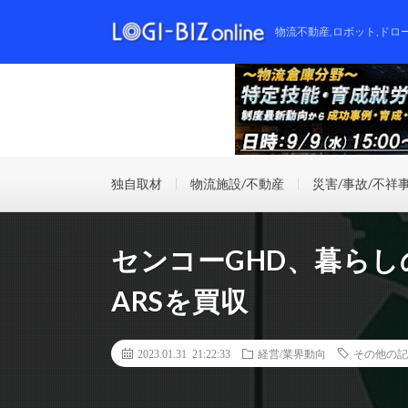
物流不動産,ロボット,ドロ
独自取材
物流施設/不動産
災害/事故/不祥
センコーGHD、暮ら
ARSを買収
2023.01.31 21:22:33
経営/業界動向
その他の記