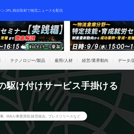
ーン,3PL,独自取材で物流ニュースを配信
事
テクノロジー/製品
雇用/人材
経営/業界動向
データ/
しの駆け付けサービス手掛ける
事
,
M&A/事業買収/経営統合
,
プレスリリースなど