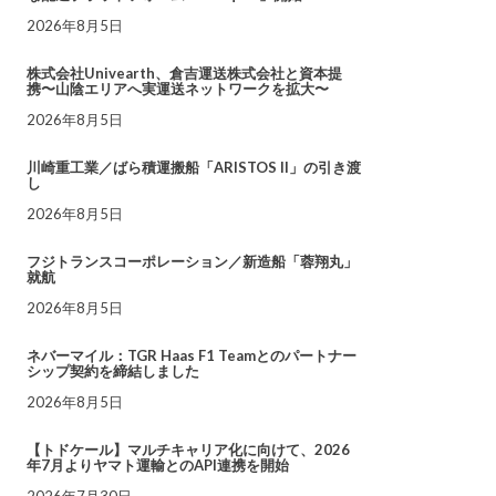
2026年8月5日
株式会社Univearth、倉吉運送株式会社と資本提
携〜山陰エリアへ実運送ネットワークを拡大〜
2026年8月5日
川崎重工業／ばら積運搬船「ARISTOS II」の引き渡
し
2026年8月5日
フジトランスコーポレーション／新造船「蓉翔丸」
就航
2026年8月5日
ネバーマイル：TGR Haas F1 Teamとのパートナー
シップ契約を締結しました
2026年8月5日
【トドケール】マルチキャリア化に向けて、2026
年7月よりヤマト運輸とのAPI連携を開始
2026年7月30日