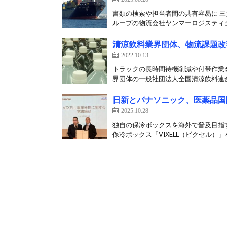
書類の検索や担当者間の共有容易に 三
ループの物流会社ヤンマーロジスティク
清涼飲料業界団体、物流課題改
2022.10.13
トラックの長時間待機削減や付帯作業
界団体の一般社団法人全国清涼飲料連合
日新とパナソニック、医薬品国
2025.10.28
独自の保冷ボックスを海外で普及目指す
保冷ボックス「VIXELL（ビクセル）」