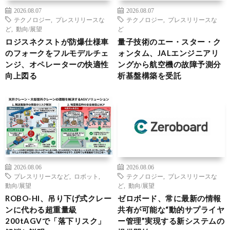
2026.08.07
2026.08.07
テクノロジー
,
プレスリリースな
テクノロジー
,
プレスリリースな
ど
,
動向/展望
ど
ロジスネクストが防爆仕様車
量子技術のエー・スター・ク
のフォークをフルモデルチェ
ォンタム、JALエンジニアリ
ンジ、オペレーターの快適性
ングから航空機の故障予測分
向上図る
析基盤構築を受託
2026.08.06
2026.08.06
プレスリリースなど
,
ロボット
,
テクノロジー
,
プレスリリースな
動向/展望
ど
,
動向/展望
ROBO-HI、吊り下げ式クレー
ゼロボード、常に最新の情報
ンに代わる超重量級
共有が可能な“動的サプライヤ
200tAGVで「落下リスク」
ー管理”実現する新システムの