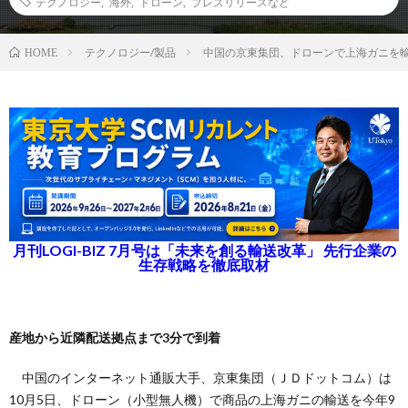
テクノロジー
,
海外
,
ドローン
,
プレスリリースなど
テクノロジー/製品
中国の京東集団、ドローンで上海ガニを
HOME
月刊LOGI-BIZ 7月号は「未来を創る輸送改革」 先行企業の
生存戦略を徹底取材
産地から近隣配送拠点まで3分で到着
中国のインターネット通販大手、京東集団（ＪＤドットコム）は
10月5日、ドローン（小型無人機）で商品の上海ガニの輸送を今年9