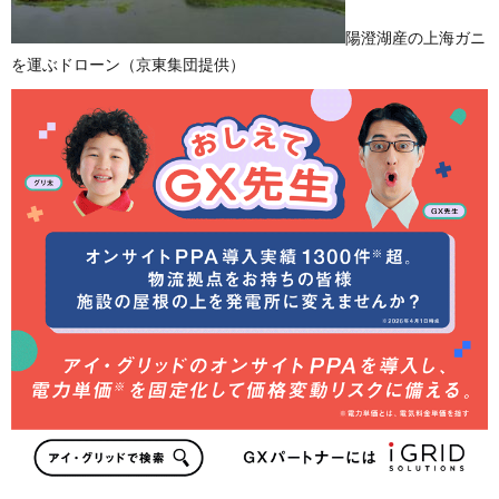
陽澄湖産の上海ガニ
を運ぶドローン（京東集団提供）