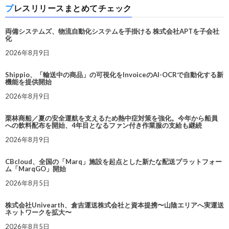
プレスリリースまとめてチェック
両備システムズ、物流自動化システムを手掛ける 株式会社APTを子会社
化
2026年8月9日
Shippio、「輸送中の商品」の可視化をInvoiceのAI-OCRで自動化する新
機能を提供開始
2026年8月9日
栗林商船／夏の安全運航を支えるため熱中症対策を強化。今年から船員
への飲料配布を開始、4年目となるファン付き作業服の支給も継続
2026年8月9日
CBcloud、全国の「Marq」施設を起点とした新たな配送プラットフォー
ム「MarqGO」開始
2026年8月5日
株式会社Univearth、倉吉運送株式会社と資本提携〜山陰エリアへ実運送
ネットワークを拡大〜
2026年8月5日