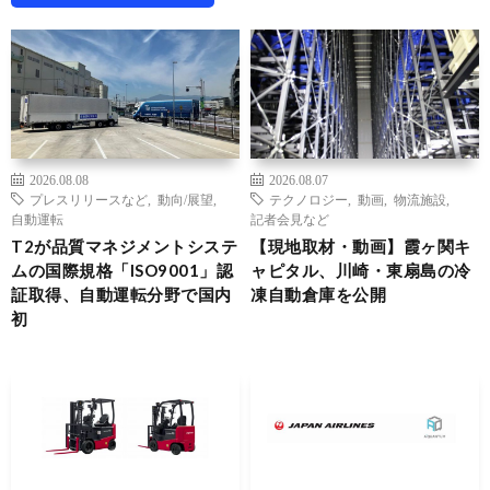
2026.08.08
2026.08.07
プレスリリースなど
,
動向/展望
,
テクノロジー
,
動画
,
物流施設
,
自動運転
記者会見など
T2が品質マネジメントシステ
【現地取材・動画】霞ヶ関キ
ムの国際規格「ISO9001」認
ャピタル、川崎・東扇島の冷
証取得、自動運転分野で国内
凍自動倉庫を公開
初