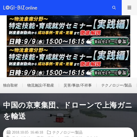
独自取材
物流施設/不動産
災害/事故/不祥事
テクノロジー/製品
中国の京東集団、ドローンで上海ガニ
を輸送
2018.10.05 16:46:18
テクノロジー/製品