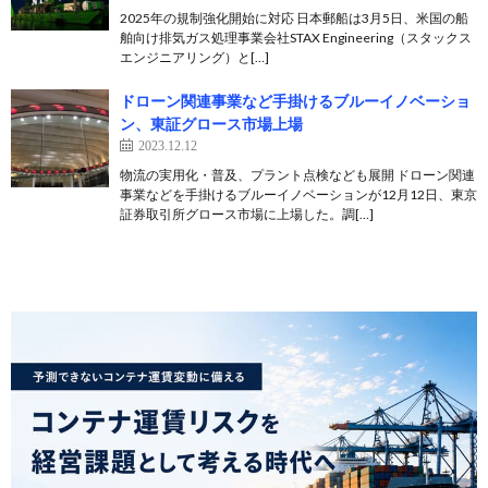
2025年の規制強化開始に対応 日本郵船は3月5日、米国の船
舶向け排気ガス処理事業会社STAX Engineering（スタックス
エンジニアリング）と[…]
ドローン関連事業など手掛けるブルーイノベーショ
ン、東証グロース市場上場
2023.12.12
物流の実用化・普及、プラント点検なども展開 ドローン関連
事業などを手掛けるブルーイノベーションが12月12日、東京
証券取引所グロース市場に上場した。調[…]