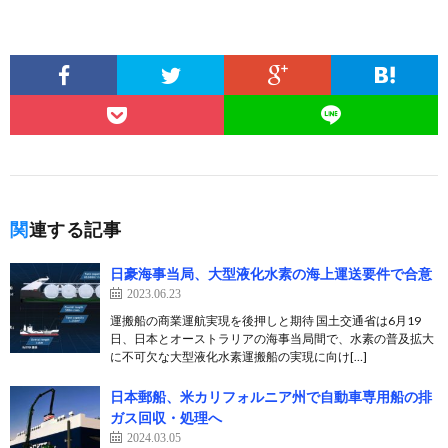
関連する記事
日豪海事当局、大型液化水素の海上運送要件で合意
2023.06.23
運搬船の商業運航実現を後押しと期待 国土交通省は6月19
日、日本とオーストラリアの海事当局間で、水素の普及拡大
に不可欠な大型液化水素運搬船の実現に向け[…]
日本郵船、米カリフォルニア州で自動車専用船の排
ガス回収・処理へ
2024.03.05