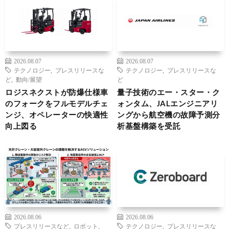
2026.08.07
2026.08.07
テクノロジー
,
プレスリリースな
テクノロジー
,
プレスリリースな
ど
,
動向/展望
ど
ロジスネクストが防爆仕様車
量子技術のエー・スター・ク
のフォークをフルモデルチェ
ォンタム、JALエンジニアリ
ンジ、オペレーターの快適性
ングから航空機の故障予測分
向上図る
析基盤構築を受託
2026.08.06
2026.08.06
プレスリリースなど
,
ロボット
,
テクノロジー
,
プレスリリースな