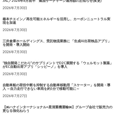
JAL／2026年8月前半 燃油サーチャージ適用額のお知らせ(変更)
2026年7月30日
椿本チエイン／再生可能エネルギーを活用し、カーボンニュートラル実
現を加速
2026年7月30日
三井倉庫ホールディングス、受託物流業務に 「生成AI出荷検品アプリ」
を開発・導入開始
2026年7月30日
“独自開発こだわり”のサプリメントでD2C展開する「ウェルモット製薬」
がEC自動出荷アプリ「シッピーノ」を導入
2026年7月30日
自動車船の荷役中断を抑制する自動車移動用「スケーター」を開発・導
入 ～自力走行できない車両を約5分で移動可能に～
2026年7月27日
【㈱ハナインターナショナル×星清重機運輸㈱】グループ会社で販売力の
更なる強化ねらう