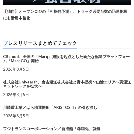
【独自】オープンロジの「AI梱包予測」、トラック必要台数の迅速把握
にも活用本格化
プレスリリースまとめてチェック
CBcloud、全国の「Marq」施設を起点とした新たな配送プラットフォー
ム「MarqGO」開始
2026年8月5日
株式会社Univearth、倉吉運送株式会社と資本提携〜山陰エリアへ実運送
ネットワークを拡大〜
2026年8月5日
川崎重工業／ばら積運搬船「ARISTOS II」の引き渡し
2026年8月5日
フジトランスコーポレーション／新造船「蓉翔丸」就航