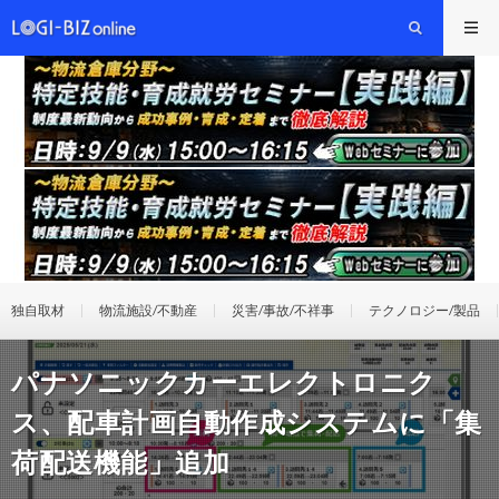
独自取材
物流施設/不動産
災害/事故/不祥事
テクノロジー/製品
パナソニックカーエレクトロニク
ス、配車計画自動作成システムに「集
荷配送機能」追加