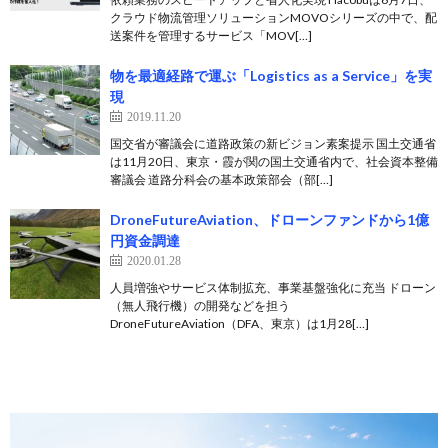
クラウド物流管理ソリューションMOVOシリーズの中で、配
送案件を管理するサービス「MOV[…]
物を最適経路で運ぶ「Logistics as a Service」を実
現
2019.11.20
国交省が審議会に道路政策の新ビジョン素案提示 国土交通省
は11月20日、東京・霞が関の国土交通省内で、社会資本整備
審議会 道路分科会の基本政策部会（部[…]
DroneFutureAviation、ドローンファンドから1億
円資金調達
2020.01.28
人員増強やサービス体制拡充、事業基盤強化に充当 ドローン
（無人飛行機）の開発などを担う
DroneFutureAviation（DFA、東京）は1月28[…]