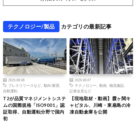
テクノロジー/製品
カテゴリの最新記事
2026.08.08
2026.08.07
プレスリリースなど
,
動向/展望
,
テクノロジー
,
動画
,
物流施設
,
自動運転
記者会見など
T2が品質マネジメントシステ
【現地取材・動画】霞ヶ関キ
ムの国際規格「ISO9001」認
ャピタル、川崎・東扇島の冷
証取得、自動運転分野で国内
凍自動倉庫を公開
初