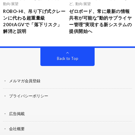
動向/展望
ど
,
動向/展望
ROBO-HI、吊り下げ式クレー
ゼロボード、常に最新の情報
ンに代わる超重量級
共有が可能な“動的サプライヤ
200tAGVで「落下リスク」
ー管理”実現する新システムの
解消と説明
提供開始へ
Back to Top
メルマガ会員登録
プライバシーポリシー
広告掲載
会社概要