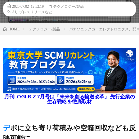
2025.07.02 12:52:19
テクノロジー/製品
AI
,
プレスリリースなど
テクノロジー/製品
パナソニックカーエレクトロニクス、配
HOME
月刊LOGI-BIZ 7月号は「未来を創る輸送改革」 先行企業の
生存戦略を徹底取材
デポに立ち寄り荷積みや空箱回収なども反
映可能に