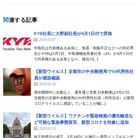
関連する記事
KYB社長に大野副社長が4月1日付で昇格
2019.03.07
中島氏は代表権ある会長に、免震・制振不正などへの対応専
念か KYBは3月7日、中島康輔会長兼社長（63）が4月1 日付
で代表権のある会長となり、後任の[…]
【新型ウイルス】京都市の中央郵便局で50代男性社
員が感染確認
2020.03.30
潜伏期間中に出勤なく、通常通り営業 日本郵便は3月27日、
京都市の京都中央郵便局の50代男性社員（同市在住）が新型
コロナウイルスに感染していることが確[…]
【新型ウイルス】ワクチンや緊急物資の優先輸送な
ど可能な緊急事態宣言、新型コロナを対象に追加
2020.03.13
改正特措法が成立、3月14日にも施行へ 新型インフルエンザ