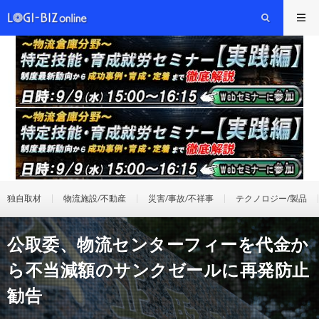
独自取材
物流施設/不動産
災害/事故/不祥事
テクノロジー/製品
公取委、物流センターフィーを代金か
ら不当減額のサンクゼールに再発防止
勧告