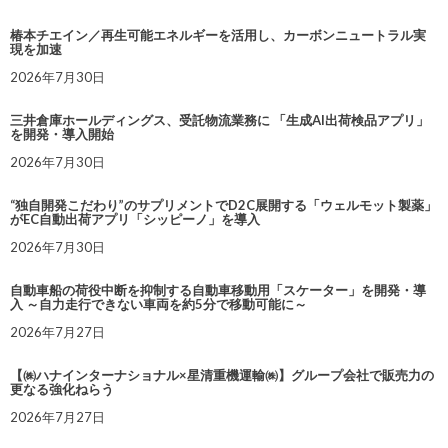
椿本チエイン／再生可能エネルギーを活用し、カーボンニュートラル実
現を加速
2026年7月30日
三井倉庫ホールディングス、受託物流業務に 「生成AI出荷検品アプリ」
を開発・導入開始
2026年7月30日
“独自開発こだわり”のサプリメントでD2C展開する「ウェルモット製薬」
がEC自動出荷アプリ「シッピーノ」を導入
2026年7月30日
自動車船の荷役中断を抑制する自動車移動用「スケーター」を開発・導
入 ～自力走行できない車両を約5分で移動可能に～
2026年7月27日
【㈱ハナインターナショナル×星清重機運輸㈱】グループ会社で販売力の
更なる強化ねらう
2026年7月27日