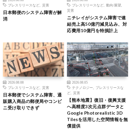
プレスリリースなど
,
災害
プレスリリースなど
,
動向/展望
,
災害
日本郵便のシステム障害が解
ニチレイがシステム障害で連
消
結売上高50億円減見込み、対
応費用10億円を特損計上
2026.08.08
2026.08.05
プレスリリースなど
,
災害
テクノロジー
,
プレスリリースな
ど
,
災害
日本郵便でシステム障害、通
【熊本地震】復旧・復興支援
販購入商品の郵便局やコンビ
へ高精度3次元点群データと
ニ受け取りできず
Google Photorealistic 3D
Tilesを活用した空間情報を無
償提供