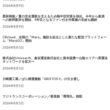
2026年8月9日
栗林商船／夏の安全運航を支えるため熱中症対策を強化。今年から船員
への飲料配布を開始、4年目となるファン付き作業服の支給も継続
2026年8月9日
CBcloud、全国の「Marq」施設を起点とした新たな配送プラットフォー
ム「MarqGO」開始
2026年8月5日
株式会社Univearth、倉吉運送株式会社と資本提携〜山陰エリアへ実運送
ネットワークを拡大〜
2026年8月5日
川崎重工業／ばら積運搬船「ARISTOS II」の引き渡し
2026年8月5日
フジトランスコーポレーション／新造船「蓉翔丸」就航
2026年8月5日