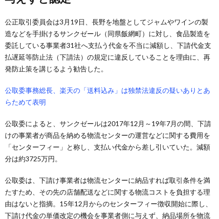
公正取引委員会は3月19日、長野を地盤としてジャムやワインの製
造などを手掛けるサンクゼール（同県飯網町）に対し、食品製造を
委託している事業者31社へ支払う代金を不当に減額し、下請代金支
払遅延等防止法（下請法）の規定に違反していることを理由に、再
発防止策を講じるよう勧告した。
公取委事務総長、楽天の「送料込み」は独禁法違反の疑いありとあ
らためて表明
公取委によると、サンクゼールは2017年12月～19年7月の間、下請
けの事業者が商品を納める物流センターの運営などに関する費用を
「センターフィー」と称し、支払い代金から差し引いていた。減額
分は約3725万円。
公取委は、下請け事業者は物流センターに納品すれば取引条件を満
たすため、その先の店舗配送などに関する物流コストを負担する理
由はないと指摘。15年12月からのセンターフィー徴収開始に際し、
下請け代金の単価改定の機会を事業者側に与えず、納品場所を物流