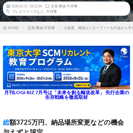
2020.03.23 18:22:09
災害/事故/不祥事
プレスリリースなど
,
不祥事
災害/事故/不祥事
公取委、物流センターフィーを代金から不
HOME
月刊LOGI-BIZ 7月号は「未来を創る輸送改革」 先行企業の
生存戦略を徹底取材
総額3725万円、納品場所変更などの機会
与えずと認定