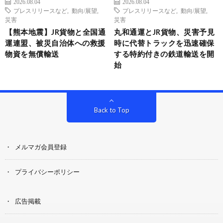
2026.08.04
2026.08.04
プレスリリースなど
,
動向/展望
,
プレスリリースなど
,
動向/展望
,
災害
災害
【熊本地震】JR貨物と全国通
丸和通運とJR貨物、災害予見
運連盟、被災自治体への救援
時に代替トラックを迅速確保
物資を無償輸送
する特約付きの鉄道輸送を開
始
Back to Top
メルマガ会員登録
プライバシーポリシー
広告掲載