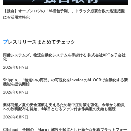
【独自】オープンロジの「AI梱包予測」、トラック必要台数の迅速把握
にも活用本格化
プレスリリースまとめてチェック
両備システムズ、物流自動化システムを手掛ける 株式会社APTを子会社
化
2026年8月9日
Shippio、「輸送中の商品」の可視化をInvoiceのAI-OCRで自動化する新
機能を提供開始
2026年8月9日
栗林商船／夏の安全運航を支えるため熱中症対策を強化。今年から船員
への飲料配布を開始、4年目となるファン付き作業服の支給も継続
2026年8月9日
CBcloud、全国の「Marq」施設を起点とした新たな配送プラットフォー