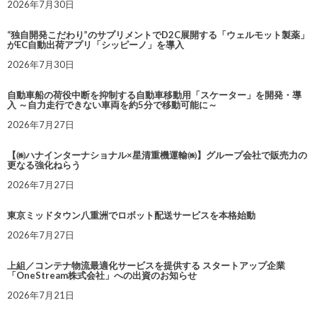
2026年7月30日
“独自開発こだわり”のサプリメントでD2C展開する「ウェルモット製薬」
がEC自動出荷アプリ「シッピーノ」を導入
2026年7月30日
自動車船の荷役中断を抑制する自動車移動用「スケーター」を開発・導
入 ～自力走行できない車両を約5分で移動可能に～
2026年7月27日
【㈱ハナインターナショナル×星清重機運輸㈱】グループ会社で販売力の
更なる強化ねらう
2026年7月27日
東京ミッドタウン八重洲でロボット配送サービスを本格始動
2026年7月27日
上組／コンテナ物流最適化サービスを提供する スタートアップ企業
「OneStream株式会社」への出資のお知らせ
2026年7月21日