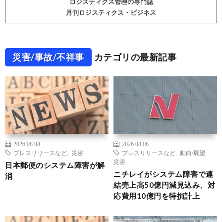
ロジスティクス管理の専門誌
月刊ロジスティクス・ビジネス
災害/事故/不祥事
カテゴリの最新記事
2026.08.08
2026.08.08
プレスリリースなど
,
災害
プレスリリースなど
,
動向/展望
,
災害
日本郵便のシステム障害が解
ニチレイがシステム障害で連
消
結売上高50億円減見込み、対
応費用10億円を特損計上