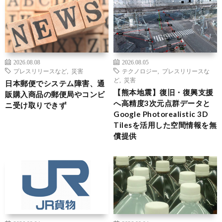
2026.08.08
2026.08.05
プレスリリースなど
,
災害
テクノロジー
,
プレスリリースな
ど
,
災害
日本郵便でシステム障害、通
【熊本地震】復旧・復興支援
販購入商品の郵便局やコンビ
へ高精度3次元点群データと
ニ受け取りできず
Google Photorealistic 3D
Tilesを活用した空間情報を無
償提供