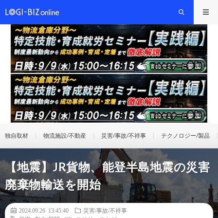
独自取材
物流施設/不動産
災害/事故/不祥事
テクノロジー/製品
【地震】JR貨物、能登半島地震の災害
廃棄物輸送を開始
2024.09.26 13:45:40
災害/事故/不祥事