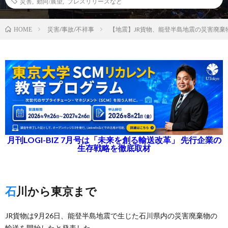
災害
,
動向/展望
,
プレスリリースなど
災害/事故/不祥事
【地震】JR貨物、能登半島地震の災害廃棄
HOME
月刊LOGI-BIZ 7月号は「未来を創る輸送改革」 先行企業の
生存戦略を徹底取材
石川から東京まで
JR貨物は9月26日、能登半島地震で生じた石川県内の災害廃棄物の
輸送を開始したと発表した。