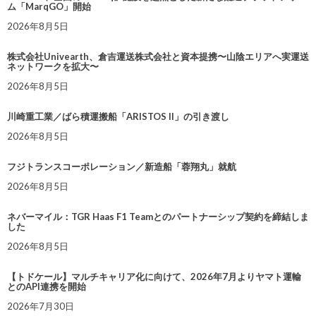
ム「MarqGO」開始
2026年8月5日
株式会社Univearth、倉吉運送株式会社と資本提携〜山陰エリアへ実運送
ネットワークを拡大〜
2026年8月5日
川崎重工業／ばら積運搬船「ARISTOS II」の引き渡し
2026年8月5日
フジトランスコーポレーション／新造船「蓉翔丸」就航
2026年8月5日
ネバーマイル：TGR Haas F1 Teamとのパートナーシップ契約を締結しま
した
2026年8月5日
【トドケール】マルチキャリア化に向けて、2026年7月よりヤマト運輸
とのAPI連携を開始
2026年7月30日