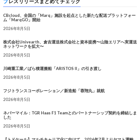
プレスリリースまとめてチェック
CBcloud、全国の「Marq」施設を起点とした新たな配送プラットフォー
ム「MarqGO」開始
2026年8月5日
株式会社Univearth、倉吉運送株式会社と資本提携〜山陰エリアへ実運送
ネットワークを拡大〜
2026年8月5日
川崎重工業／ばら積運搬船「ARISTOS II」の引き渡し
2026年8月5日
フジトランスコーポレーション／新造船「蓉翔丸」就航
2026年8月5日
ネバーマイル：TGR Haas F1 Teamとのパートナーシップ契約を締結しま
した
2026年8月5日
【トドケール】マルチキャリア化に向けて、2026年7月よりヤマト運輸