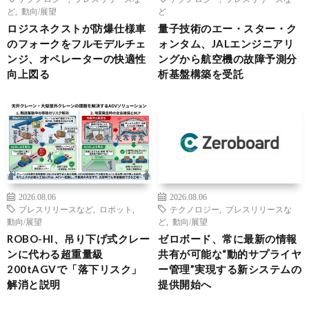
ど
,
動向/展望
ど
ロジスネクストが防爆仕様車
量子技術のエー・スター・ク
のフォークをフルモデルチェ
ォンタム、JALエンジニアリ
ンジ、オペレーターの快適性
ングから航空機の故障予測分
向上図る
析基盤構築を受託
2026.08.06
2026.08.06
プレスリリースなど
,
ロボット
,
テクノロジー
,
プレスリリースな
動向/展望
ど
,
動向/展望
ROBO-HI、吊り下げ式クレー
ゼロボード、常に最新の情報
ンに代わる超重量級
共有が可能な“動的サプライヤ
200tAGVで「落下リスク」
ー管理”実現する新システムの
解消と説明
提供開始へ