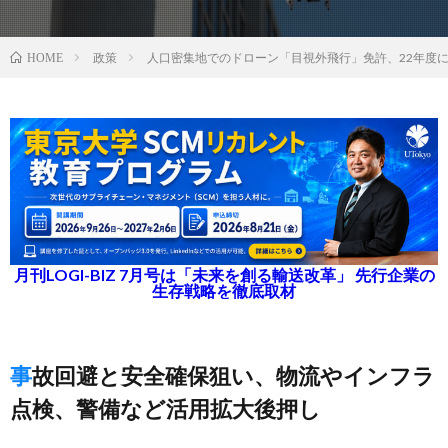
政策
人口密集地でのドローン「目視外飛行」免許、22年度
HOME
月刊LOGI-BIZ 7月号は「未来を創る輸送改革」 先行企業の
生存戦略を徹底取材
事故回避と安全確保狙い、物流やインフラ
点検、警備など活用拡大後押し