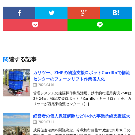
関連する記事
カリツー、ZMPの物流支援ロボットCarriRoで物流
センターのフォークリフト作業省人化
2023.04.01
管理システムの遠隔操作機能活用、効率的な運用実現 ZMPは
3月24日、物流支援ロボット「CarriRo（キャリロ）」を、カ
リツーが西尾東物流センター（[…]
経営者の個人保証解除など中小の事業承継支援拡大
2020.03.11
成長促進法案を閣議決定、今秋施行目指す 政府は3月10日の