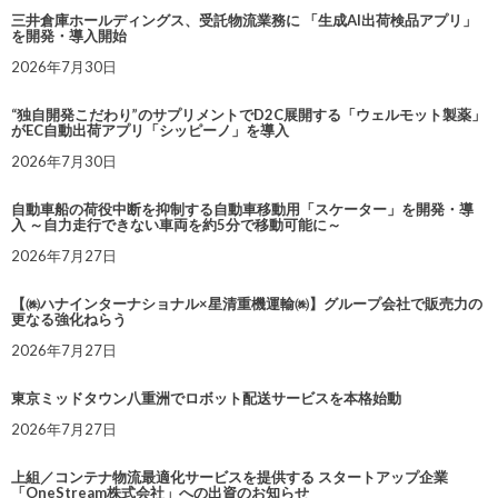
三井倉庫ホールディングス、受託物流業務に 「生成AI出荷検品アプリ」
を開発・導入開始
2026年7月30日
“独自開発こだわり”のサプリメントでD2C展開する「ウェルモット製薬」
がEC自動出荷アプリ「シッピーノ」を導入
2026年7月30日
自動車船の荷役中断を抑制する自動車移動用「スケーター」を開発・導
入 ～自力走行できない車両を約5分で移動可能に～
2026年7月27日
【㈱ハナインターナショナル×星清重機運輸㈱】グループ会社で販売力の
更なる強化ねらう
2026年7月27日
東京ミッドタウン八重洲でロボット配送サービスを本格始動
2026年7月27日
上組／コンテナ物流最適化サービスを提供する スタートアップ企業
「OneStream株式会社」への出資のお知らせ