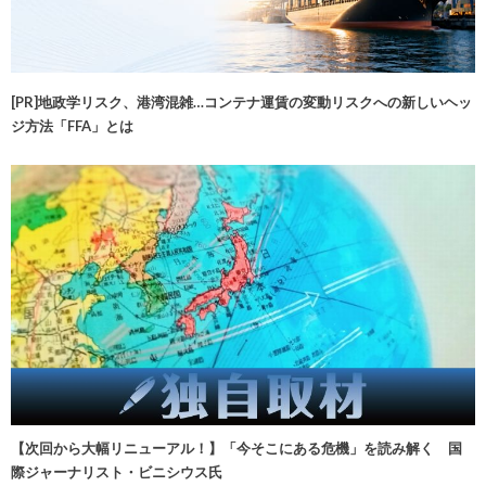
[PR]地政学リスク、港湾混雑…コンテナ運賃の変動リスクへの新しいヘッ
ジ方法「FFA」とは
【次回から大幅リニューアル！】「今そこにある危機」を読み解く 国
際ジャーナリスト・ビニシウス氏