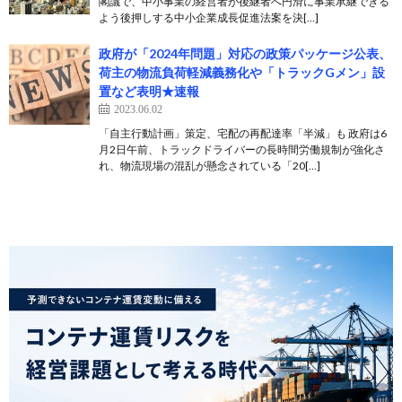
閣議で、中小事業の経営者が後継者へ円滑に事業承継できる
よう後押しする中小企業成長促進法案を決[…]
政府が「2024年問題」対応の政策パッケージ公表、
荷主の物流負荷軽減義務化や「トラックGメン」設
置など表明★速報
2023.06.02
「自主行動計画」策定、宅配の再配達率「半減」も 政府は6
月2日午前、トラックドライバーの長時間労働規制が強化さ
れ、物流現場の混乱が懸念されている「20[…]