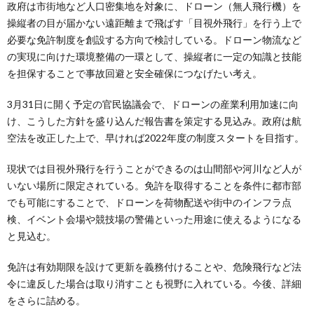
政府は市街地など人口密集地を対象に、ドローン（無人飛行機）を
操縦者の目が届かない遠距離まで飛ばす「目視外飛行」を行う上で
必要な免許制度を創設する方向で検討している。ドローン物流など
の実現に向けた環境整備の一環として、操縦者に一定の知識と技能
を担保することで事故回避と安全確保につなげたい考え。
3月31日に開く予定の官民協議会で、ドローンの産業利用加速に向
け、こうした方針を盛り込んだ報告書を策定する見込み。政府は航
空法を改正した上で、早ければ2022年度の制度スタートを目指す。
現状では目視外飛行を行うことができるのは山間部や河川など人が
いない場所に限定されている。免許を取得することを条件に都市部
でも可能にすることで、ドローンを荷物配送や街中のインフラ点
検、イベント会場や競技場の警備といった用途に使えるようになる
と見込む。
免許は有効期限を設けて更新を義務付けることや、危険飛行など法
令に違反した場合は取り消すことも視野に入れている。今後、詳細
をさらに詰める。