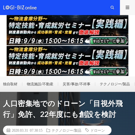
独自取材
物流施設/不動産
災害/事故/不祥事
テクノロジー/製品
人口密集地でのドローン「目視外飛
行」免許、22年度にも創設を検討
2020.03.31 07:30:15
テクノロジー/製品
ドローン