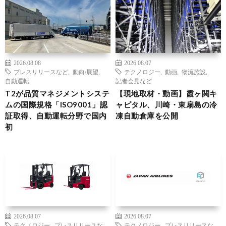
2026.08.08
2026.08.07
プレスリリースなど
,
動向/展望
,
テクノロジー
,
動画
,
物流施設
,
自動運転
記者会見など
T2が品質マネジメントシステ
【現地取材・動画】霞ヶ関キ
ムの国際規格「ISO9001」認
ャピタル、川崎・東扇島の冷
証取得、自動運転分野で国内
凍自動倉庫を公開
初
2026.08.07
2026.08.07
テクノロジー
,
プレスリリースな
テクノロジー
,
プレスリリースな