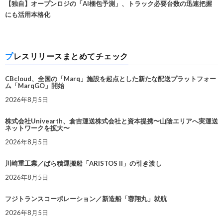
【独自】オープンロジの「AI梱包予測」、トラック必要台数の迅速把握
にも活用本格化
プレスリリースまとめてチェック
CBcloud、全国の「Marq」施設を起点とした新たな配送プラットフォー
ム「MarqGO」開始
2026年8月5日
株式会社Univearth、倉吉運送株式会社と資本提携〜山陰エリアへ実運送
ネットワークを拡大〜
2026年8月5日
川崎重工業／ばら積運搬船「ARISTOS II」の引き渡し
2026年8月5日
フジトランスコーポレーション／新造船「蓉翔丸」就航
2026年8月5日