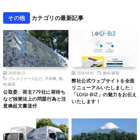
その他
カテゴリの最新記事
2026.06.25
2026.04.01
動向/展望
プレスリリースなど
,
不祥事
,
動
弊社公式ウェブサイトを全面
向/展望
リニューアルいたしました：
公取委、荷主779社に荷待ち
「LOGI-BIZ」の魅力をお伝え
など独禁法上の問題行為と注
いたします！
意喚起文書送付