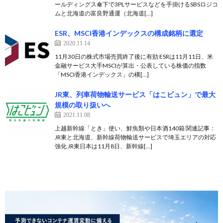
ールディングス傘下で3PLサービスなどを手掛けるSBSロジコ
ムと北海道の富良野通運（北海道[…]
ESR、MSCI香港インデックスの構成銘柄に選定
2020.11.14
11月30日の株式市場売買終了後に有効 ESRは11月11日、米
金融サービス大手MSCIが算出・公表している株価の指数
「MSCI香港インデックス」の構[…]
JR東、列車荷物輸送サービス「はこビュン」で最大
規模の取り扱いへ
2021.11.08
上越新幹線「とき」使い、鮮魚類や日本酒140箱 関連記事：
JR東と北海道、新幹線荷物輸送サービスで埼玉エリアの対応
強化 JR東日本は11月8日、新幹線[…]