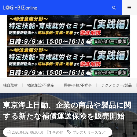
独自取材
物流施設/不動産
災害/事故/不祥事
テクノロジー/製品
東京海上日動、企業の商品や製品に関
する新たな補償運送保険を販売開始
2020.04.02 06:00:50
その他
プレスリリースなど