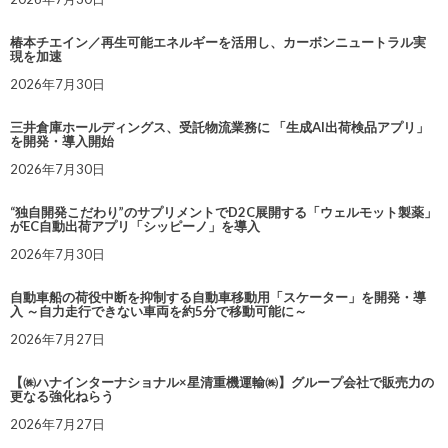
椿本チエイン／再生可能エネルギーを活用し、カーボンニュートラル実
現を加速
2026年7月30日
三井倉庫ホールディングス、受託物流業務に 「生成AI出荷検品アプリ」
を開発・導入開始
2026年7月30日
“独自開発こだわり”のサプリメントでD2C展開する「ウェルモット製薬」
がEC自動出荷アプリ「シッピーノ」を導入
2026年7月30日
自動車船の荷役中断を抑制する自動車移動用「スケーター」を開発・導
入 ～自力走行できない車両を約5分で移動可能に～
2026年7月27日
【㈱ハナインターナショナル×星清重機運輸㈱】グループ会社で販売力の
更なる強化ねらう
2026年7月27日