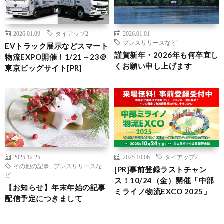
2026.01.09
タイアップ2
2026.01.01
プレスリリースなど
EVトラック展示などスマート
謹賀新年・2026年も何卒宜し
物流EXPO開催！1/21～23＠
くお願い申し上げます
東京ビッグサイト[PR]
2025.12.25
2025.10.06
タイアップ2
その他の記事
,
プレスリリースな
[PR]事前登録ラストチャン
ど
ス！10/24（金）開催「中部
【お知らせ】年末年始の記事
ミライノ物流EXCO 2025」
配信予定につきまして