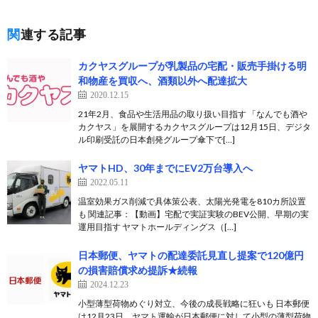
関連する記事
カクヤスグループが乳製品の宅配・販売手掛ける明
和物産を買収へ、酒類以外へ配達拡大
2020.12.15
21年2月、食品や生活用品の取り扱い目指す 「なんでも酒や
カクヤス」を展開するカクヤスグループは12月15日、デジタ
ル印刷受託の日本創発グループ傘下で[…]
ヤマトHD、30年までにEV2万台導入へ
2022.05.11
温室効果ガス削減で具体策公表、太陽光発電を810カ所設置
も 関連記事：【動画】宅配で実証実験のBEV公開、早期の実
運用目指す ヤマトホールディングス（[…]
日本郵便、ヤマトの配達委託見直し提案で120億円
の損害賠償求め提訴★続報
2024.12.23
小型薄型荷物めぐり対立、今後の成長戦略に狂いも 日本郵便
は12月23日、ヤマト運輸が日本郵便に対して小型の薄型荷物