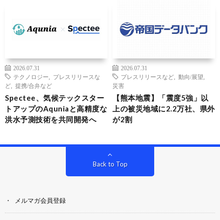
2026.07.31
2026.07.31
テクノロジー
,
プレスリリースな
プレスリリースなど
,
動向/展望
,
ど
,
提携/合弁など
災害
Spectee、気候テックスター
【熊本地震】「震度5強」以
トアップのAquniaと高精度な
上の被災地域に2.2万社、県外
洪水予測技術を共同開発へ
が2割
Back to Top
メルマガ会員登録