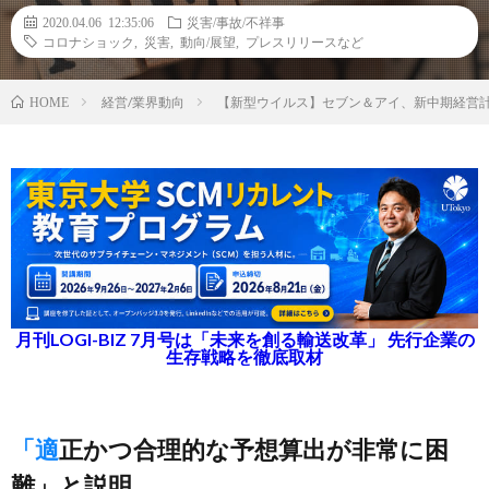
2020.04.06 12:35:06
災害/事故/不祥事
コロナショック
,
災害
,
動向/展望
,
プレスリリースなど
経営/業界動向
【新型ウイルス】セブン＆アイ、新中期経営
HOME
月刊LOGI-BIZ 7月号は「未来を創る輸送改革」 先行企業の
生存戦略を徹底取材
「適正かつ合理的な予想算出が非常に困
難」と説明