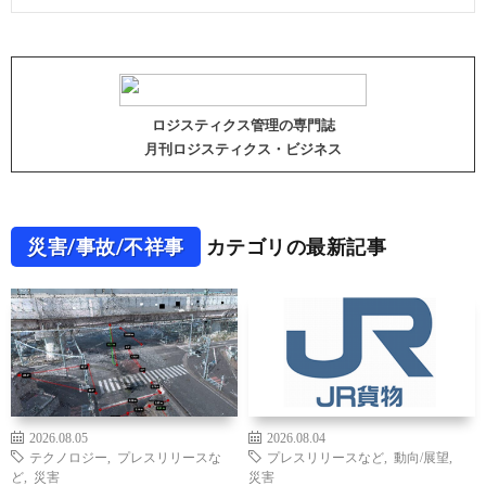
ロジスティクス管理の専門誌
月刊ロジスティクス・ビジネス
災害/事故/不祥事
カテゴリの最新記事
2026.08.05
2026.08.04
テクノロジー
,
プレスリリースな
プレスリリースなど
,
動向/展望
,
ど
,
災害
災害