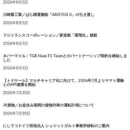
2026年8月5日
川崎重工業／ばら積運搬船「ARISTOS II」の引き渡し
2026年8月5日
フジトランスコーポレーション／新造船「蓉翔丸」就航
2026年8月5日
ネバーマイル：TGR Haas F1 Teamとのパートナーシップ契約を締結しま
した
2026年8月5日
【トドケール】マルチキャリア化に向けて、2026年7月よりヤマト運輸
とのAPI連携を開始
2026年7月30日
JR貨物／お盆休み期間の貨物列車の運転計画について
2026年7月30日
にしてつドイツ現地法人 シュツットガルト事務所移転のご案内