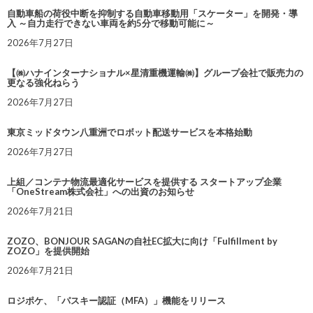
自動車船の荷役中断を抑制する自動車移動用「スケーター」を開発・導
入 ～自力走行できない車両を約5分で移動可能に～
2026年7月27日
【㈱ハナインターナショナル×星清重機運輸㈱】グループ会社で販売力の
更なる強化ねらう
2026年7月27日
東京ミッドタウン八重洲でロボット配送サービスを本格始動
2026年7月27日
上組／コンテナ物流最適化サービスを提供する スタートアップ企業
「OneStream株式会社」への出資のお知らせ
2026年7月21日
ZOZO、BONJOUR SAGANの自社EC拡大に向け「Fulfillment by
ZOZO」を提供開始
2026年7月21日
ロジポケ、「パスキー認証（MFA）」機能をリリース