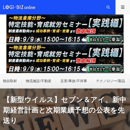
独自取材
物流施設/不動産
災害/事故/不祥事
テクノロジー/製品
【新型ウイルス】セブン＆アイ、新中
期経営計画と次期業績予想の公表を先
送り