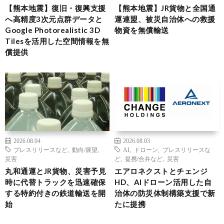
【熊本地震】復旧・復興支援
【熊本地震】JR貨物と全国通
へ高精度3次元点群データと
運連盟、被災自治体への救援
Google Photorealistic 3D
物資を無償輸送
Tilesを活用した空間情報を無
償提供
2026.08.04
2026.08.03
プレスリリースなど
,
動向/展望
,
AI
,
ドローン
,
プレスリリースな
災害
ど
,
提携/合弁など
,
災害
丸和通運とJR貨物、災害予見
エアロネクストとチェンジ
時に代替トラックを迅速確保
HD、AIドローン活用した自
する特約付きの鉄道輸送を開
治体の防災体制構築支援で新
始
たに提携