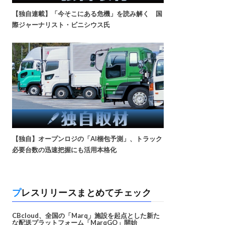
【独自連載】「今そこにある危機」を読み解く 国
際ジャーナリスト・ビニシウス氏
【独自】オープンロジの「AI梱包予測」、トラック
必要台数の迅速把握にも活用本格化
プレスリリースまとめてチェック
CBcloud、全国の「Marq」施設を起点とした新た
な配送プラットフォーム「MarqGO」開始