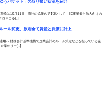
ゆうパケット」の取り扱い状況を紹介
ト運輸は10月11日、両社の協業の第1弾として、EC事業者ら法人向けの
ロネコゆ[…]
ルール変更、原則全て資産と負債に計上
も適用へ 財務会計基準機構で企業会計のルール策定などを担っている企
企業のリー[…]