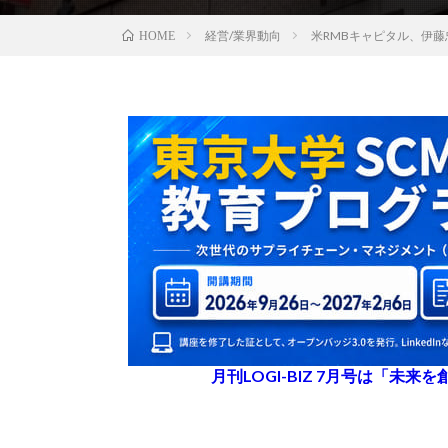
経営/業界動向
米RMBキャピタル、伊藤
HOME
月刊LOGI-BIZ 7月号は「未