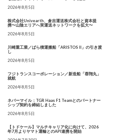
2026年8月5日
株式会社Univearth、倉吉運送株式会社と資本提
携〜山陰エリアへ実運送ネットワークを拡大〜
2026年8月5日
川崎重工業／ばら積運搬船「ARISTOS II」の引き渡
し
2026年8月5日
フジトランスコーポレーション／新造船「蓉翔丸」
就航
2026年8月5日
ネバーマイル：TGR Haas F1 Teamとのパートナー
シップ契約を締結しました
2026年8月5日
【トドケール】マルチキャリア化に向けて、2026
年7月よりヤマト運輸とのAPI連携を開始
2026年7月30日