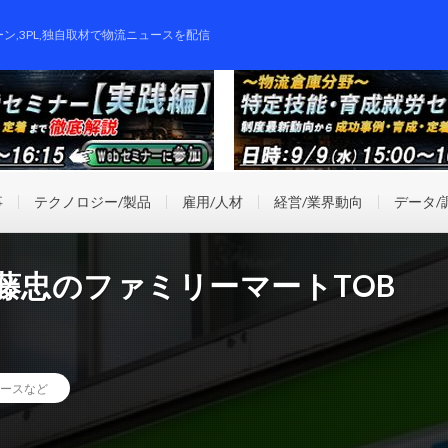
ーン,3PL,独自取材で物流ニュースを配信
事
テクノロジー/製品
雇用/人材
経営/業界動向
データ/
藤忠のファミリーマートTOB
ースなど