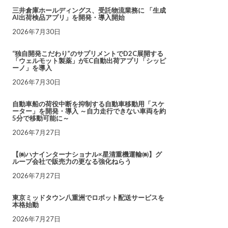
三井倉庫ホールディングス、受託物流業務に 「生成
AI出荷検品アプリ」を開発・導入開始
2026年7月30日
“独自開発こだわり”のサプリメントでD2C展開する
「ウェルモット製薬」がEC自動出荷アプリ「シッピ
ーノ」を導入
2026年7月30日
自動車船の荷役中断を抑制する自動車移動用「スケ
ーター」を開発・導入 ～自力走行できない車両を約
5分で移動可能に～
2026年7月27日
【㈱ハナインターナショナル×星清重機運輸㈱】グ
ループ会社で販売力の更なる強化ねらう
2026年7月27日
東京ミッドタウン八重洲でロボット配送サービスを
本格始動
2026年7月27日