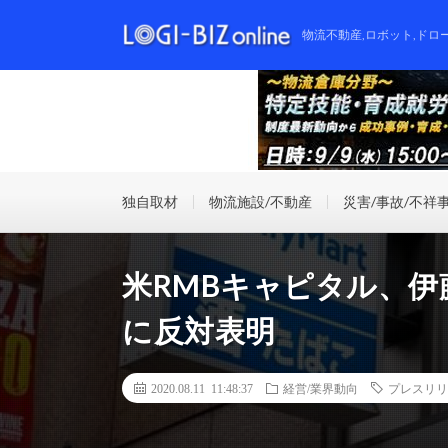
物流不動産,ロボット,ドロ
独自取材
物流施設/不動産
災害/事故/不祥
米RMBキャピタル、伊
に反対表明
2020.08.11 11:48:37
経営/業界動向
プレスリリ