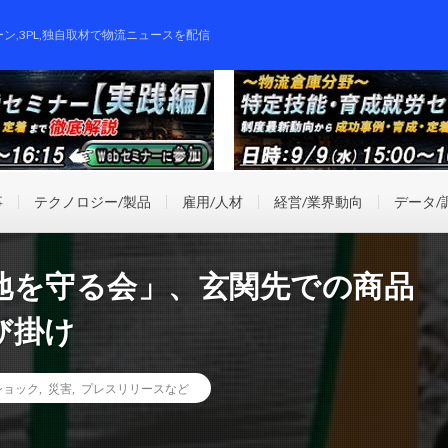
ーン,3PL,独自取材で物流ニュースを配信
事
テクノロジー/製品
雇用/人材
経営/業界動向
データ/
地を守る会」、玄関先での商品
び掛け
ショック
,
災害
,
プレスリリースなど