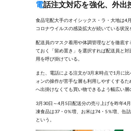
電話注文対応を強化、外
食品宅配大手のオイシックス・ラ・大地は4
コロナウイルスの感染拡大が続いている状況
配送員のマスク着用や体調管理などを徹底す
ておく「留め置き」を選択すれば配送員と対
用を呼び掛けている。
また、電話による注文が3月末時点で1月に比
ォンの操作が苦手な層も利用しやすくするた
へ出掛けなくても買い物できるよう幅広い層
3月30日～4月5日配送分の売り上げを昨年4
凍食品は37・0％増、お米は74・5％増、缶
という。