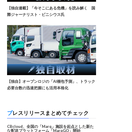
【独自連載】「今そこにある危機」を読み解く 国
際ジャーナリスト・ビニシウス氏
【独自】オープンロジの「AI梱包予測」、トラック
必要台数の迅速把握にも活用本格化
プレスリリースまとめてチェック
CBcloud、全国の「Marq」施設を起点とした新た
な配送プラットフォーム「MarqGO」開始