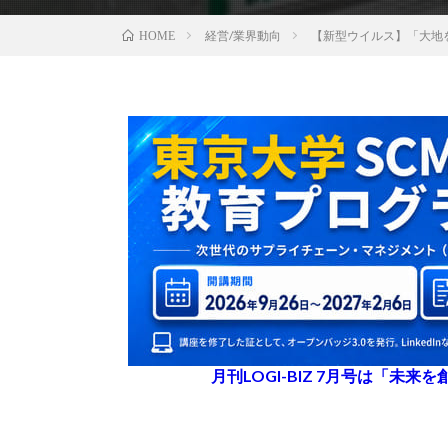
経営/業界動向
【新型ウイルス】「大地
HOME
月刊LOGI-BIZ 7月号は「未