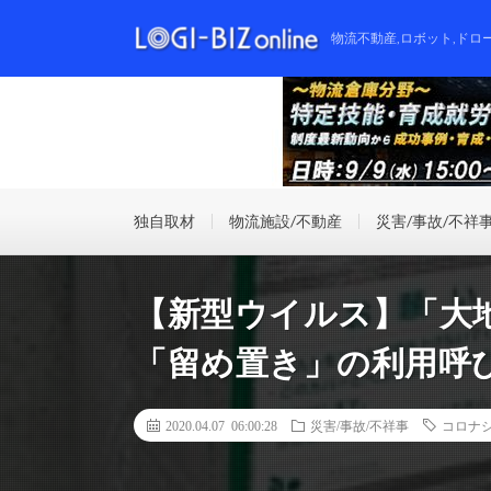
物流不動産,ロボット,ドロ
独自取材
物流施設/不動産
災害/事故/不祥
【新型ウイルス】「大
「留め置き」の利用呼
2020.04.07 06:00:28
災害/事故/不祥事
コロナ