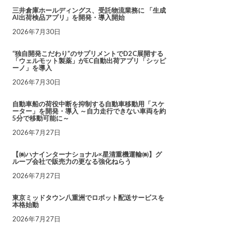
三井倉庫ホールディングス、受託物流業務に 「生成
AI出荷検品アプリ」を開発・導入開始
2026年7月30日
“独自開発こだわり”のサプリメントでD2C展開する
「ウェルモット製薬」がEC自動出荷アプリ「シッピ
ーノ」を導入
2026年7月30日
自動車船の荷役中断を抑制する自動車移動用「スケ
ーター」を開発・導入 ～自力走行できない車両を約
5分で移動可能に～
2026年7月27日
【㈱ハナインターナショナル×星清重機運輸㈱】グ
ループ会社で販売力の更なる強化ねらう
2026年7月27日
東京ミッドタウン八重洲でロボット配送サービスを
本格始動
2026年7月27日