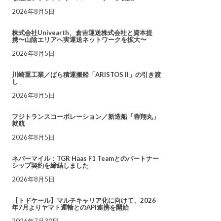
2026年8月5日
株式会社Univearth、倉吉運送株式会社と資本提
携〜山陰エリアへ実運送ネットワークを拡大〜
2026年8月5日
川崎重工業／ばら積運搬船「ARISTOS II」の引き渡
し
2026年8月5日
フジトランスコーポレーション／新造船「蓉翔丸」
就航
2026年8月5日
ネバーマイル：TGR Haas F1 Teamとのパートナー
シップ契約を締結しました
2026年8月5日
【トドケール】マルチキャリア化に向けて、2026
年7月よりヤマト運輸とのAPI連携を開始
2026年7月30日