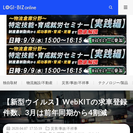
独自取材
物流施設/不動産
災害/事故/不祥事
テクノロジー/製品
【新型ウイルス】WebKITの求車登録
件数、3月は前年同期から4割減
2020.04.07 17:55:19
災害/事故/不祥事