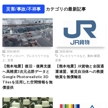
災害/事故/不祥事
カテゴリの最新記事
2026.08.05
2026.08.04
テクノロジー
,
プレスリリースな
プレスリリースなど
,
動向/展望
,
ど
,
災害
災害
【熊本地震】復旧・復興支援
【熊本地震】JR貨物と全国通
へ高精度3次元点群データと
運連盟、被災自治体への救援
Google Photorealistic 3D
物資を無償輸送
Tilesを活用した空間情報を無
償提供