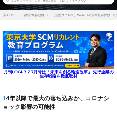
コロナショック
,
災害
,
動向/展望
,
プレスリリースなど
経営/業界動向
【新型ウイルス】WebKITの求車登録件数、
HOME
月刊LOGI-BIZ 7月号は「未来を創る輸送改革」 先行企業の
生存戦略を徹底取材
14年以降で最大の落ち込みか、コロナシ
ョック影響の可能性