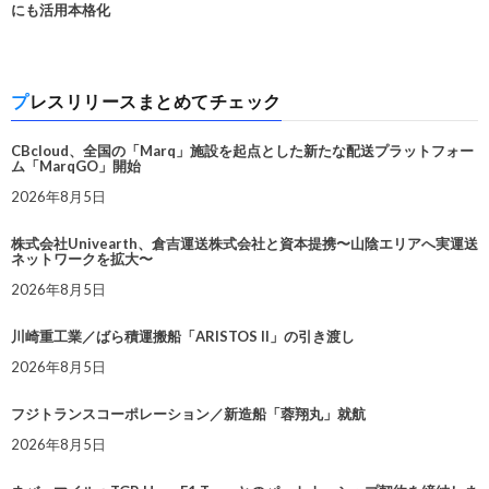
にも活用本格化
プレスリリースまとめてチェック
CBcloud、全国の「Marq」施設を起点とした新たな配送プラットフォー
ム「MarqGO」開始
2026年8月5日
株式会社Univearth、倉吉運送株式会社と資本提携〜山陰エリアへ実運送
ネットワークを拡大〜
2026年8月5日
川崎重工業／ばら積運搬船「ARISTOS II」の引き渡し
2026年8月5日
フジトランスコーポレーション／新造船「蓉翔丸」就航
2026年8月5日