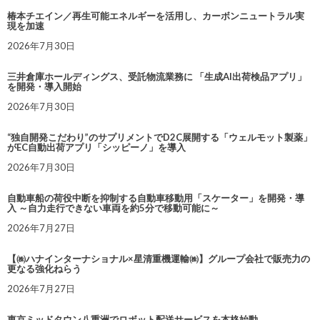
椿本チエイン／再生可能エネルギーを活用し、カーボンニュートラル実
現を加速
2026年7月30日
三井倉庫ホールディングス、受託物流業務に 「生成AI出荷検品アプリ」
を開発・導入開始
2026年7月30日
“独自開発こだわり”のサプリメントでD2C展開する「ウェルモット製薬」
がEC自動出荷アプリ「シッピーノ」を導入
2026年7月30日
自動車船の荷役中断を抑制する自動車移動用「スケーター」を開発・導
入 ～自力走行できない車両を約5分で移動可能に～
2026年7月27日
【㈱ハナインターナショナル×星清重機運輸㈱】グループ会社で販売力の
更なる強化ねらう
2026年7月27日
東京ミッドタウン八重洲でロボット配送サービスを本格始動