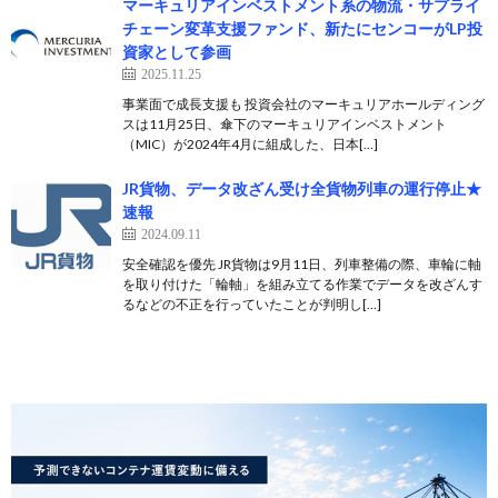
マーキュリアインベストメント系の物流・サプライ
チェーン変革支援ファンド、新たにセンコーがLP投
資家として参画
2025.11.25
事業面で成長支援も 投資会社のマーキュリアホールディング
スは11月25日、傘下のマーキュリアインベストメント
（MIC）が2024年4月に組成した、日本[…]
JR貨物、データ改ざん受け全貨物列車の運行停止★
速報
2024.09.11
安全確認を優先 JR貨物は9月11日、列車整備の際、車輪に軸
を取り付けた「輪軸」を組み立てる作業でデータを改ざんす
るなどの不正を行っていたことが判明し[…]