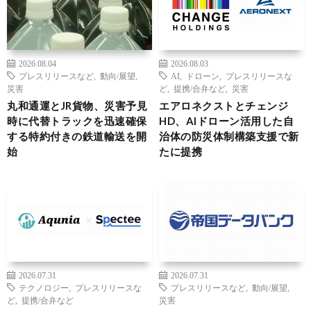
2026.08.04
2026.08.03
プレスリリースなど
,
動向/展望
,
AI
,
ドローン
,
プレスリリースな
災害
ど
,
提携/合弁など
,
災害
丸和通運とJR貨物、災害予見
エアロネクストとチェンジ
時に代替トラックを迅速確保
HD、AIドローン活用した自
する特約付きの鉄道輸送を開
治体の防災体制構築支援で新
始
たに提携
2026.07.31
2026.07.31
テクノロジー
,
プレスリリースな
プレスリリースなど
,
動向/展望
,
ど
,
提携/合弁など
災害