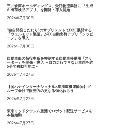
三井倉庫ホールディングス、受託物流業務に 「生成
AI出荷検品アプリ」を開発・導入開始
2026年7月30日
“独自開発こだわり”のサプリメントでD2C展開する
「ウェルモット製薬」がEC自動出荷アプリ「シッピ
ーノ」を導入
2026年7月30日
自動車船の荷役中断を抑制する自動車移動用「スケ
ーター」を開発・導入 ～自力走行できない車両を約
5分で移動可能に～
2026年7月27日
【㈱ハナインターナショナル×星清重機運輸㈱】グ
ループ会社で販売力の更なる強化ねらう
2026年7月27日
東京ミッドタウン八重洲でロボット配送サービスを
本格始動
2026年7月27日