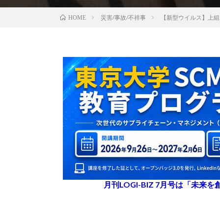
災害/事故/不祥事
【新型ウイルス】上組
HOME
月刊LOGI-BIZ 7月号は「未