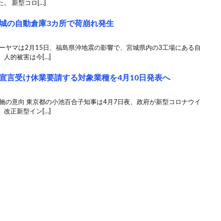
 新型コロ[…]
城の自動倉庫3カ所で荷崩れ発生
ーヤマは2月15日、福島県沖地震の影響で、宮城県内の3工場にある自
人的被害は今[…]
宣言受け休業要請する対象業種を4月10日発表へ
施の意向 東京都の小池百合子知事は4月7日夜、政府が新型コロナウイ
改正新型イン[…]