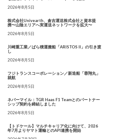
2026年8月5日
株式会社Univearth、倉吉運送株式会社と資本提
携〜山陰エリアへ実運送ネットワークを拡大〜
2026年8月5日
川崎重工業／ばら積運搬船「ARISTOS II」の引き渡
し
2026年8月5日
フジトランスコーポレーション／新造船「蓉翔丸」
就航
2026年8月5日
ネバーマイル：TGR Haas F1 Teamとのパートナー
シップ契約を締結しました
2026年8月5日
【トドケール】マルチキャリア化に向けて、2026
年7月よりヤマト運輸とのAPI連携を開始
2026年7月30日