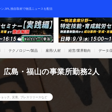
ーン,3PL,独自取材で物流ニュースを配信
事
テクノロジー/製品
雇用/人材
経営/業界動向
データ/
、広島・福山の事業所勤務2人
ショック
,
災害
,
プレスリリースなど