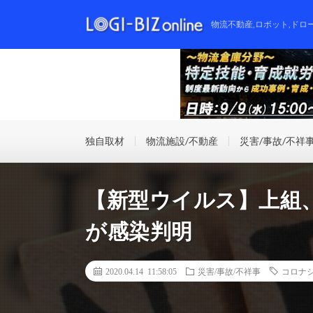
物流不動産,ロボット,ドロ
独自取材
物流施設/不動産
災害/事故/不祥
【新型ウイルス】上組
が感染判明
2020.04.14 11:58:05
災害/事故/不祥事
コロナ