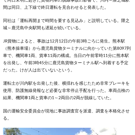
間は同日、上下線で終日運転を見合わせると発表した。
同社は「運転再開まで時間を要する見込み」と説明している。隈之
城～鹿児島中央駅間も遅延が続いている。
JR貨物によると、事故は12月12日の午前3時ごろに発生。熊本駅
（熊本操車場）から鹿児島貨物ターミナルに向かっていた第8097列
車で、機関車1両、貨車11両の構成。当日の午前零時11分に熊本駅
を出発し、午前3時45分に鹿児島貨物ターミナル駅へ到着する予定
だった。けが人は出ていないという。
運転士が川内駅を出発した後、横揺れを感じたため非常ブレーキを
使用、防護無線発報など必要な非常停止手配を行った。車両点検の
結果、機関車1両と貨車の1～2両目の2両が脱線していた。
国の運輸安全委員会が現地に事故調査官を派遣、調査を本格化させ
る。