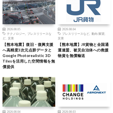
2026.08.05
2026.08.04
テクノロジー
,
プレスリリースな
プレスリリースなど
,
動向/展望
,
ど
,
災害
災害
【熊本地震】復旧・復興支援
【熊本地震】JR貨物と全国通
へ高精度3次元点群データと
運連盟、被災自治体への救援
Google Photorealistic 3D
物資を無償輸送
Tilesを活用した空間情報を無
償提供
2026.08.04
2026.08.03