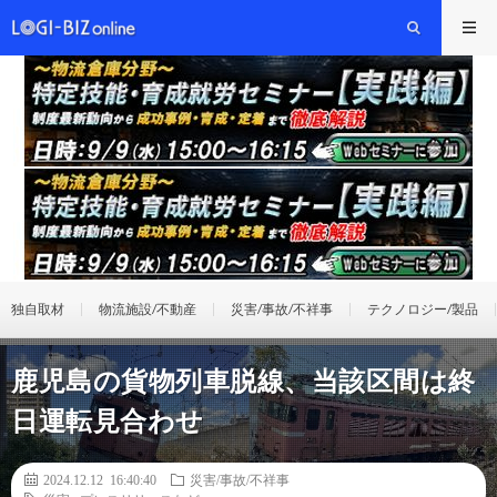
独自取材
物流施設/不動産
災害/事故/不祥事
テクノロジー/製品
鹿児島の貨物列車脱線、当該区間は終
日運転見合わせ
2024.12.12 16:40:40
災害/事故/不祥事