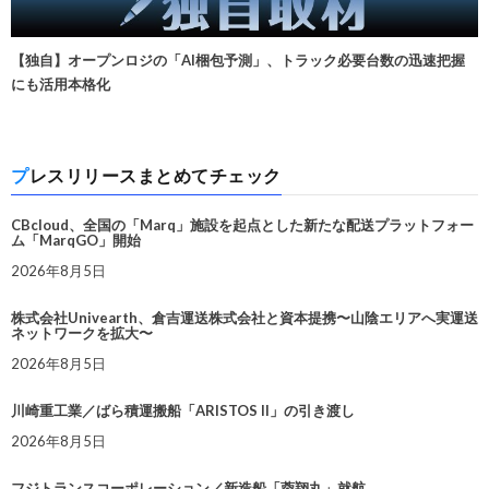
【独自】オープンロジの「AI梱包予測」、トラック必要台数の迅速把握
にも活用本格化
プレスリリースまとめてチェック
CBcloud、全国の「Marq」施設を起点とした新たな配送プラットフォー
ム「MarqGO」開始
2026年8月5日
株式会社Univearth、倉吉運送株式会社と資本提携〜山陰エリアへ実運送
ネットワークを拡大〜
2026年8月5日
川崎重工業／ばら積運搬船「ARISTOS II」の引き渡し
2026年8月5日
フジトランスコーポレーション／新造船「蓉翔丸」就航