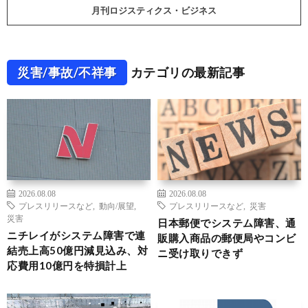
月刊ロジスティクス・ビジネス
災害/事故/不祥事
カテゴリの最新記事
2026.08.08
2026.08.08
プレスリリースなど
,
動向/展望
,
プレスリリースなど
,
災害
災害
日本郵便でシステム障害、通
ニチレイがシステム障害で連
販購入商品の郵便局やコンビ
結売上高50億円減見込み、対
ニ受け取りできず
応費用10億円を特損計上