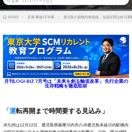
災害
,
プレスリリースなど
災害/事故/不祥事
鹿児島の貨物列車脱線、当該区間は終日運
HOME
月刊LOGI-BIZ 7月号は「未来を創る輸送改革」 先行企業の
生存戦略を徹底取材
「運転再開まで時間要する見込み」
JR九州は12月12日、鹿児島県薩摩川内市のJR鹿児島本線川内駅構内
で同日未明に起きた貨物列車の脱線事故の影響で、川内～隈之城駅