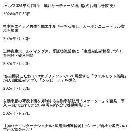
JAL／2026年8月前半 燃油サーチャージ適用額のお知らせ(変更)
2026年7月30日
椿本チエイン／再生可能エネルギーを活用し、カーボンニュートラル実
現を加速
2026年7月30日
三井倉庫ホールディングス、受託物流業務に 「生成AI出荷検品アプリ」
を開発・導入開始
2026年7月30日
“独自開発こだわり”のサプリメントでD2C展開する「ウェルモット製薬」
がEC自動出荷アプリ「シッピーノ」を導入
2026年7月30日
自動車船の荷役中断を抑制する自動車移動用「スケーター」を開発・導
入 ～自力走行できない車両を約5分で移動可能に～
2026年7月27日
【㈱ハナインターナショナル×星清重機運輸㈱】グループ会社で販売力の
更なる強化ねらう