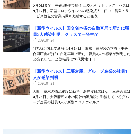
5月6日まで、午後5時半で終了 三菱ふそうトラック・バスは
4月17日、新型コロナウイルスの感染拡大に伴い、営業・サ
ービス拠点の営業時間を短縮すると発表[…]
【新型ウイルス】国交省本省の自動車局で新たに職
員3人感染判明、クラスター発生か
2020.04.24
計7人に 国土交通省は4月24日、東京・霞が関の本省（中央
合同庁舎3号館）自動車局で新たに職員3人の感染が判明した
と発表した。 当該職員は20代男性1[…]
【新型ウイルス】三菱倉庫、グループ企業の社員1
人が感染判明
2020.04.21
大阪・茨木の物流施設に勤務、濃厚接触者はなし 三菱倉庫は
4月21日、大阪府茨木市の同社物流施設に勤務しているグル
ープ企業の社員1人が新型コロナウイルス[…]