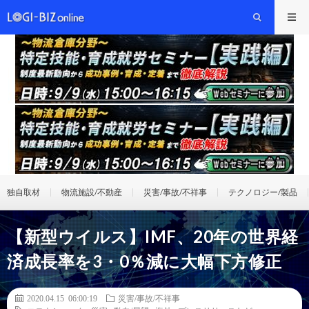
独自取材
物流施設/不動産
災害/事故/不祥事
テクノロジー/製品
【新型ウイルス】IMF、20年の世界経
済成長率を3・0％減に大幅下方修正
2020.04.15 06:00:19
災害/事故/不祥事