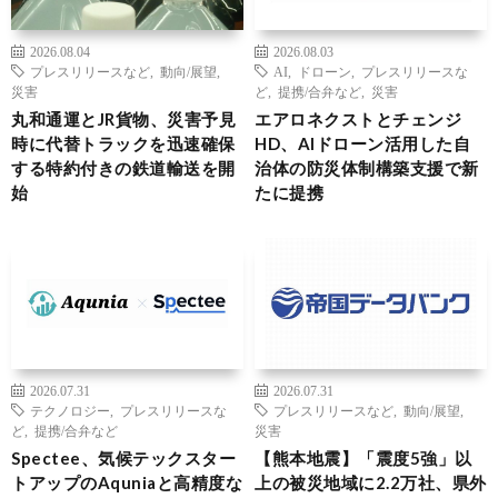
2026.08.04
2026.08.03
プレスリリースなど
,
動向/展望
,
AI
,
ドローン
,
プレスリリースな
災害
ど
,
提携/合弁など
,
災害
丸和通運とJR貨物、災害予見
エアロネクストとチェンジ
時に代替トラックを迅速確保
HD、AIドローン活用した自
する特約付きの鉄道輸送を開
治体の防災体制構築支援で新
始
たに提携
2026.07.31
2026.07.31
テクノロジー
,
プレスリリースな
プレスリリースなど
,
動向/展望
,
ど
,
提携/合弁など
災害
Spectee、気候テックスター
【熊本地震】「震度5強」以
トアップのAquniaと高精度な
上の被災地域に2.2万社、県外