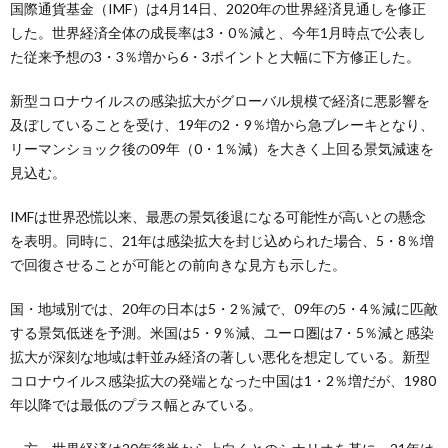
国際通貨基金（IMF）は4月14日、2020年の世界経済見通しを修正
した。世界経済全体の成長率は3・0％減と、今年1月時点で公表し
た従来予想の3・3％増から6・3ポイントと大幅に下方修正した。
新型コロナウイルスの感染拡大がグローバル規模で経済に悪影響を
及ぼしていることを受け、19年の2・9％増から急ブレーキとなり、
リーマンショック後の09年（0・1％減）を大きく上回る景気減速を
見込む。
IMFは世界恐慌以来、最悪の景気後退になる可能性が高いとの懸念
を表明。同時に、21年は感染拡大を封じ込められた場合、5・8％増
で回復させることが可能との前向きな見方も示した。
国・地域別では、20年の日本は5・2％減で、09年の5・4％減に匹敵
する景気低迷を予測。米国は5・9％減、ユーロ圏は7・5％減と感染
拡大が深刻な地域は軒並み経済の著しい悪化を想定している。新型
コロナウイルス感染拡大の発端となった中国は1・2％増だが、1980
年以降では最低のプラス幅とみている。