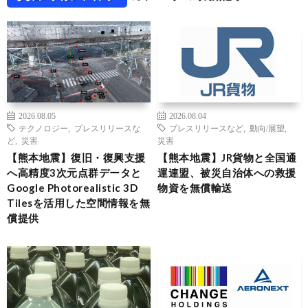
2026.08.05
2026.08.04
テクノロジー
,
プレスリリースな
プレスリリースなど
,
動向/展望
,
ど
,
災害
災害
【熊本地震】復旧・復興支援
【熊本地震】JR貨物と全国通
へ高精度3次元点群データと
運連盟、被災自治体への救援
Google Photorealistic 3D
物資を無償輸送
Tilesを活用した空間情報を無
償提供