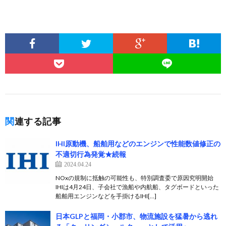
関連する記事
IHI原動機、船舶用などのエンジンで性能数値修正の
不適切行為発覚★続報
2024.04.24
NOxの規制に抵触の可能性も、特別調査委で原因究明開始
IHIは4月24日、子会社で漁船や内航船、タグボードといった
船舶用エンジンなどを手掛けるIHI[…]
日本GLPと福岡・小郡市、物流施設を猛暑から逃れ