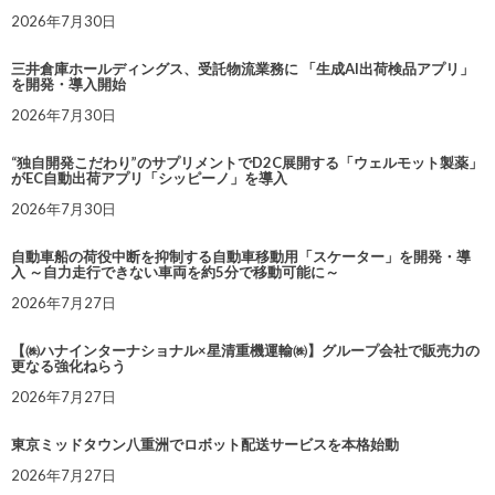
2026年7月30日
三井倉庫ホールディングス、受託物流業務に 「生成AI出荷検品アプリ」
を開発・導入開始
2026年7月30日
“独自開発こだわり”のサプリメントでD2C展開する「ウェルモット製薬」
がEC自動出荷アプリ「シッピーノ」を導入
2026年7月30日
自動車船の荷役中断を抑制する自動車移動用「スケーター」を開発・導
入 ～自力走行できない車両を約5分で移動可能に～
2026年7月27日
【㈱ハナインターナショナル×星清重機運輸㈱】グループ会社で販売力の
更なる強化ねらう
2026年7月27日
東京ミッドタウン八重洲でロボット配送サービスを本格始動
2026年7月27日