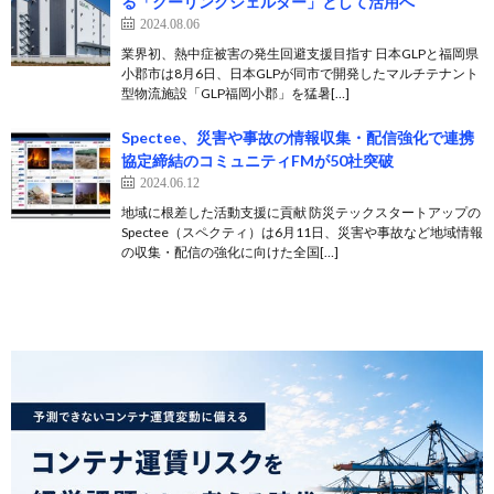
る「クーリングシェルター」として活用へ
2024.08.06
業界初、熱中症被害の発生回避支援目指す 日本GLPと福岡県
小郡市は8月6日、日本GLPが同市で開発したマルチテナント
型物流施設「GLP福岡小郡」を猛暑[…]
Spectee、災害や事故の情報収集・配信強化で連携
協定締結のコミュニティFMが50社突破
2024.06.12
地域に根差した活動支援に貢献 防災テックスタートアップの
Spectee（スペクティ）は6月11日、災害や事故など地域情報
の収集・配信の強化に向けた全国[…]