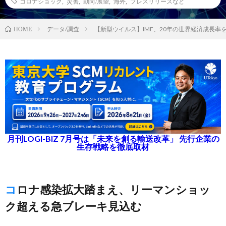
コロナショック
,
災害
,
動向/展望
,
海外
,
プレスリリースなど
データ/調査
【新型ウイルス】IMF、20年の世界経済成長率
HOME
月刊LOGI-BIZ 7月号は「未来を創る輸送改革」 先行企業の
生存戦略を徹底取材
コロナ感染拡大踏まえ、リーマンショッ
ク超える急ブレーキ見込む