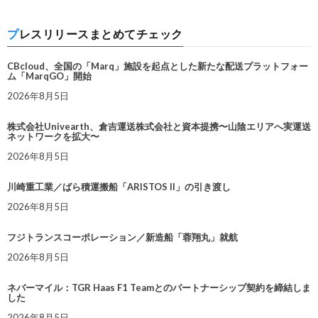
プレスリリースまとめてチェック
CBcloud、全国の「Marq」施設を起点とした新たな配送プラットフォー
ム「MarqGO」開始
2026年8月5日
株式会社Univearth、倉吉運送株式会社と資本提携〜山陰エリアへ実運送
ネットワークを拡大〜
2026年8月5日
川崎重工業／ばら積運搬船「ARISTOS II」の引き渡し
2026年8月5日
フジトランスコーポレーション／新造船「蓉翔丸」就航
2026年8月5日
ネバーマイル：TGR Haas F1 Teamとのパートナーシップ契約を締結しま
した
2026年8月5日