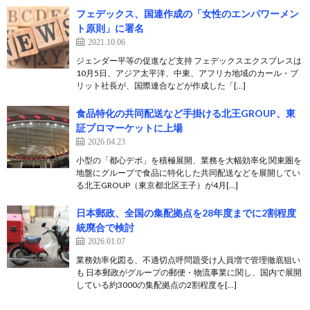
フェデックス、国連作成の「女性のエンパワーメン
ト原則」に署名
2021.10.06
ジェンダー平等の促進など支持 フェデックスエクスプレスは
10月5日、アジア太平洋、中東、アフリカ地域のカール・ブ
リット社長が、国際連合などが作成した「[…]
食品特化の共同配送など手掛ける北王GROUP、東
証プロマーケットに上場
2026.04.23
小型の「都心デポ」を積極展開、業務を大幅効率化 関東圏を
地盤にグループで食品に特化した共同配送などを展開してい
る北王GROUP（東京都北区王子）が4月[…]
日本郵政、全国の集配拠点を28年度までに2割程度
統廃合で検討
2026.01.07
業務効率化図る、不適切点呼問題受け人員増で管理徹底狙い
も 日本郵政がグループの郵便・物流事業に関し、国内で展開
している約3000の集配拠点の2割程度を[…]