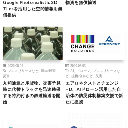
Google Photorealistic 3D
物資を無償輸送
Tilesを活用した空間情報を無
償提供
2026.08.04
2026.08.03
プレスリリースなど
,
動向/展望
,
AI
,
ドローン
,
プレスリリースな
災害
ど
,
提携/合弁など
,
災害
丸和通運とJR貨物、災害予見
エアロネクストとチェンジ
時に代替トラックを迅速確保
HD、AIドローン活用した自
する特約付きの鉄道輸送を開
治体の防災体制構築支援で新
始
たに提携