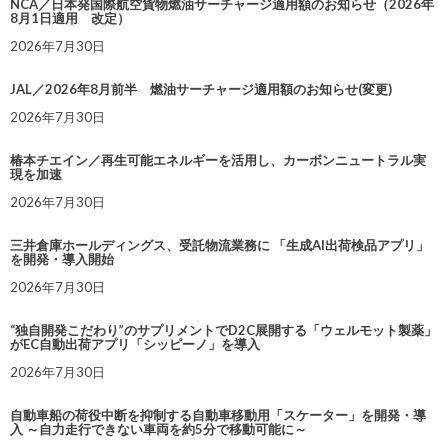
NCA／日本発国際航空貨物燃油サーチャージ適用額のお知らせ（2026年
8月1日適用 改定）
2026年7月30日
JAL／2026年8月前半 燃油サーチャージ適用額のお知らせ(変更)
2026年7月30日
椿本チエイン／再生可能エネルギーを活用し、カーボンニュートラル実
現を加速
2026年7月30日
三井倉庫ホールディングス、受託物流業務に 「生成AI出荷検品アプリ」
を開発・導入開始
2026年7月30日
“独自開発こだわり”のサプリメントでD2C展開する「ウェルモット製薬」
がEC自動出荷アプリ「シッピーノ」を導入
2026年7月30日
自動車船の荷役中断を抑制する自動車移動用「スケーター」を開発・導
入 ～自力走行できない車両を約5分で移動可能に～