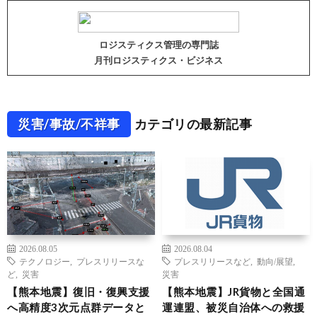
ロジスティクス管理の専門誌
月刊ロジスティクス・ビジネス
災害/事故/不祥事
カテゴリの最新記事
2026.08.05
2026.08.04
テクノロジー
,
プレスリリースな
プレスリリースなど
,
動向/展望
,
ど
,
災害
災害
【熊本地震】復旧・復興支援
【熊本地震】JR貨物と全国通
へ高精度3次元点群データと
運連盟、被災自治体への救援