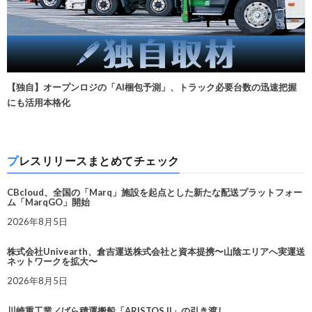
【独自】オープンロジの「AI梱包予測」、トラック必要台数の迅速把握
にも活用本格化
プレスリリースまとめてチェック
CBcloud、全国の「Marq」施設を起点とした新たな配送プラットフォー
ム「MarqGO」開始
2026年8月5日
株式会社Univearth、倉吉運送株式会社と資本提携〜山陰エリアへ実運送
ネットワークを拡大〜
2026年8月5日
川崎重工業／ばら積運搬船「ARISTOS II」の引き渡し