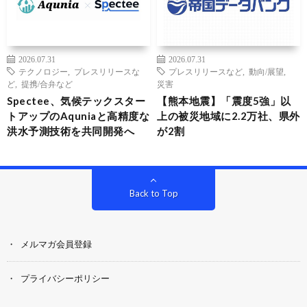
2026.07.31
2026.07.31
テクノロジー
,
プレスリリースな
プレスリリースなど
,
動向/展望
,
ど
,
提携/合弁など
災害
Spectee、気候テックスター
【熊本地震】「震度5強」以
トアップのAquniaと高精度な
上の被災地域に2.2万社、県外
洪水予測技術を共同開発へ
が2割
Back to Top
メルマガ会員登録
プライバシーポリシー