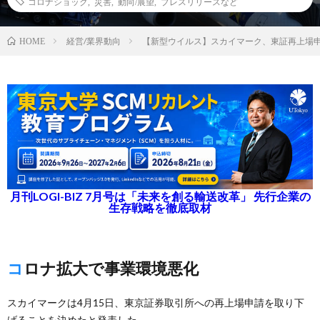
コロナショック
,
災害
,
動向/展望
,
プレスリリースなど
経営/業界動向
【新型ウイルス】スカイマーク、東証再上場
HOME
月刊LOGI-BIZ 7月号は「未来を創る輸送改革」 先行企業の
生存戦略を徹底取材
コロナ拡大で事業環境悪化
スカイマークは4月15日、東京証券取引所への再上場申請を取り下
げることを決めたと発表した。