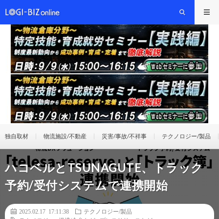
独自取材
物流施設/不動産
災害/事故/不祥事
テクノロジー/製品
ハコベルとTSUNAGUTE、トラック
予約/受付システムで連携開始
2025.02.17 17:11:38
テクノロジー/製品