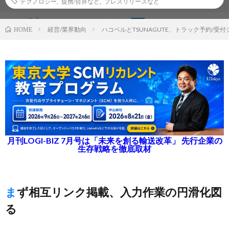
テクノロジー
,
提携/合弁など
,
プレスリリースなど
経営/業界動向
ハコベルとTSUNAGUTE、トラック予約/受
HOME
月刊LOGI-BIZ 7月号は「未来を創る輸送改革」 先行企業の
生存戦略を徹底取材
まず相互リンク掲載、入力作業の円滑化図
る