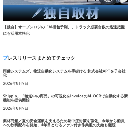
【独自】オープンロジの「AI梱包予測」、トラック必要台数の迅速把握
にも活用本格化
プレスリリースまとめてチェック
両備システムズ、物流自動化システムを手掛ける 株式会社APTを子会社
化
2026年8月9日
Shippio、「輸送中の商品」の可視化をInvoiceのAI-OCRで自動化する新
機能を提供開始
2026年8月9日
栗林商船／夏の安全運航を支えるため熱中症対策を強化。今年から船員
への飲料配布を開始、4年目となるファン付き作業服の支給も継続