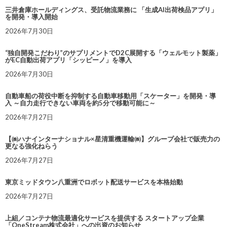
三井倉庫ホールディングス、受託物流業務に 「生成AI出荷検品アプリ」
を開発・導入開始
2026年7月30日
“独自開発こだわり”のサプリメントでD2C展開する「ウェルモット製薬」
がEC自動出荷アプリ「シッピーノ」を導入
2026年7月30日
自動車船の荷役中断を抑制する自動車移動用「スケーター」を開発・導
入 ～自力走行できない車両を約5分で移動可能に～
2026年7月27日
【㈱ハナインターナショナル×星清重機運輸㈱】グループ会社で販売力の
更なる強化ねらう
2026年7月27日
東京ミッドタウン八重洲でロボット配送サービスを本格始動
2026年7月27日
上組／コンテナ物流最適化サービスを提供する スタートアップ企業
「OneStream株式会社」への出資のお知らせ