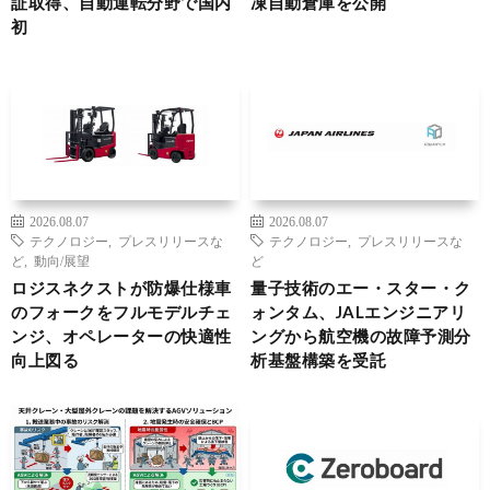
証取得、自動運転分野で国内
凍自動倉庫を公開
初
2026.08.07
2026.08.07
テクノロジー
,
プレスリリースな
テクノロジー
,
プレスリリースな
ど
,
動向/展望
ど
ロジスネクストが防爆仕様車
量子技術のエー・スター・ク
のフォークをフルモデルチェ
ォンタム、JALエンジニアリ
ンジ、オペレーターの快適性
ングから航空機の故障予測分
向上図る
析基盤構築を受託