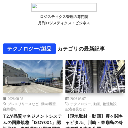
ロジスティクス管理の専門誌
月刊ロジスティクス・ビジネス
テクノロジー/製品
カテゴリの最新記事
2026.08.08
2026.08.07
プレスリリースなど
,
動向/展望
,
テクノロジー
,
動画
,
物流施設
,
自動運転
記者会見など
T2が品質マネジメントシステ
【現地取材・動画】霞ヶ関キ
ムの国際規格「ISO9001」認
ャピタル、川崎・東扇島の冷