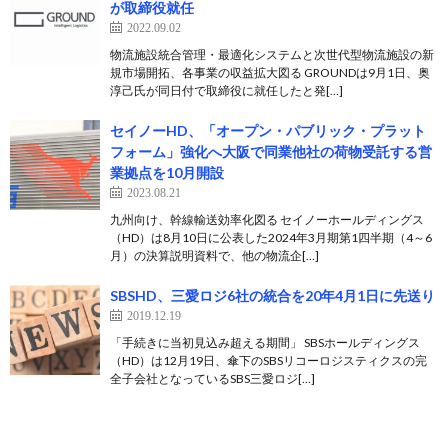
が取締役就任
2022.09.02
物流施設統合管理・最適化システムと次世代型物流施設の新
規市場開拓、各事業の収益拡大図る GROUNDは9月1日、奥
淳己氏が同日付で取締役に就任したと発[…]
セイノーHD、「オープン・パブリック・プラット
フォーム」強化へ大阪で同業他社の荷物受託する営
業拠点を10月開設
2023.08.21
九州向け、幹線輸送効率化図る セイノーホールディングス
（HD）は8月10日に公表した2024年3月期第1四半期（4～6
月）の決算説明資料で、他の物流企[…]
SBSHD、三愛ロジ6社の統合を20年4月1日に先送り
2019.12.19
「手続きに当初見込み超える期間」 SBSホールディングス
（HD）は12月19日、傘下のSBSリコーロジスティクスの完
全子会社となっているSBS三愛ロジ[…]