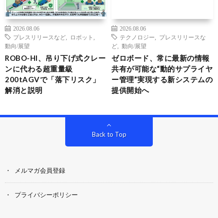
2026.08.06
2026.08.06
プレスリリースなど
,
ロボット
,
テクノロジー
,
プレスリリースな
動向/展望
ど
,
動向/展望
ROBO-HI、吊り下げ式クレー
ゼロボード、常に最新の情報
ンに代わる超重量級
共有が可能な“動的サプライヤ
200tAGVで「落下リスク」
ー管理”実現する新システムの
解消と説明
提供開始へ
Back to Top
メルマガ会員登録
プライバシーポリシー