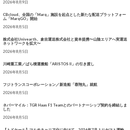
2026年8月9日
CBcloud、全国の「Marq」施設を起点とした新たな配送プラットフォー
ム「MarqGO」開始
2026年8月5日
株式会社Univearth、倉吉運送株式会社と資本提携〜山陰エリアへ実運送
ネットワークを拡大〜
2026年8月5日
川崎重工業／ばら積運搬船「ARISTOS II」の引き渡し
2026年8月5日
フジトランスコーポレーション／新造船「蓉翔丸」就航
2026年8月5日
ネバーマイル：TGR Haas F1 Teamとのパートナーシップ契約を締結しま
した
2026年8月5日
【トドケール】マルチキャリア化に向けて、2026年7月よりヤマト運輸