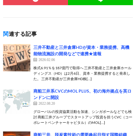
関連する記事
三井不動産と三井倉庫HDが資本・業務提携、高機
能物流施設の開発などで連携★速報
2026.02.06
株式6.91％を187億円で取得へ 三井不動産と三井倉庫ホール
ディングス（HD）は2月6日、資本・業務提携すると発表し
た。 三井不動産が三井倉庫HD株[…]
商船三井系CVCのMOL PLUS、初の海外拠点を英ロ
ンドンに開設
2022.08.20
グローバルの投資協業活動を加速、シンガポールなどでも検
討 商船三井グループでスタートアップ投資を担うCVC（コー
ポレートベンチャーキャピタル）のMOL[…]
商船三井、脱炭素技術の需要喚起目指す国際組織