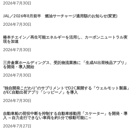
2026年7月30日
JAL／2026年8月前半 燃油サーチャージ適用額のお知らせ(変更)
2026年7月30日
椿本チエイン／再生可能エネルギーを活用し、カーボンニュートラル実
現を加速
2026年7月30日
三井倉庫ホールディングス、受託物流業務に 「生成AI出荷検品アプリ」
を開発・導入開始
2026年7月30日
“独自開発こだわり”のサプリメントでD2C展開する「ウェルモット製薬」
がEC自動出荷アプリ「シッピーノ」を導入
2026年7月30日
自動車船の荷役中断を抑制する自動車移動用「スケーター」を開発・導
入 ～自力走行できない車両を約5分で移動可能に～
2026年7月27日