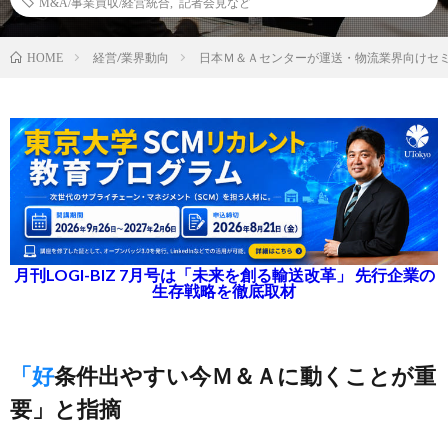
M&A/事業買収/経営統合
,
記者会見など
経営/業界動向
日本Ｍ＆Ａセンターが運送・物流業界向けセ
HOME
月刊LOGI-BIZ 7月号は「未来を創る輸送改革」 先行企業の
生存戦略を徹底取材
「好条件出やすい今Ｍ＆Ａに動くことが重
要」と指摘