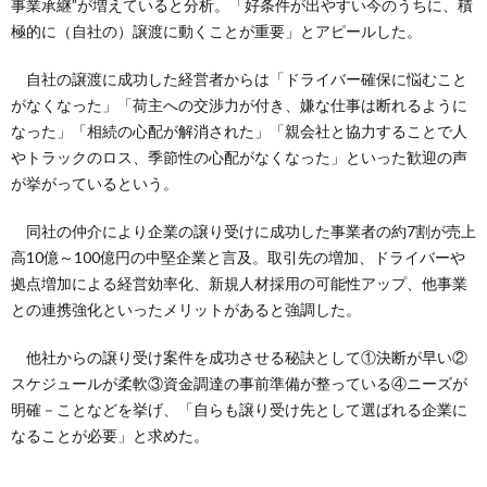
事業承継”が増えていると分析。「好条件が出やすい今のうちに、積
極的に（自社の）譲渡に動くことが重要」とアピールした。
自社の譲渡に成功した経営者からは「ドライバー確保に悩むこと
がなくなった」「荷主への交渉力が付き、嫌な仕事は断れるように
なった」「相続の心配が解消された」「親会社と協力することで人
やトラックのロス、季節性の心配がなくなった」といった歓迎の声
が挙がっているという。
同社の仲介により企業の譲り受けに成功した事業者の約7割が売上
高10億～100億円の中堅企業と言及。取引先の増加、ドライバーや
拠点増加による経営効率化、新規人材採用の可能性アップ、他事業
との連携強化といったメリットがあると強調した。
他社からの譲り受け案件を成功させる秘訣として①決断が早い②
スケジュールが柔軟③資金調達の事前準備が整っている④ニーズが
明確－ことなどを挙げ、「自らも譲り受け先として選ばれる企業に
なることが必要」と求めた。