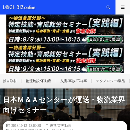
独自取材
物流施設/不動産
災害/事故/不祥事
テクノロジー/製品
日本Ｍ＆Ａセンターが運送・物流業界
向けセミナー
2018.10.12 13:00:38
経営/業界動向