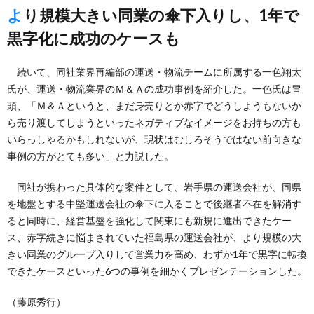
より規模大きい同業の傘下入りし、1年で
黒字化に成功のケースも
続いて、同社業界再編部の運送・物流チームに所属する一色翔太
氏が、運送・物流業界のＭ＆Ａの成功事例を紹介した。一色氏は冒
頭、「Ｍ＆Ａというと、まだ身売りとか赤字でどうしようもないか
ら売り渡してしまうといったネガティブなイメージをお持ちの方も
いらっしゃるかもしれないが、現状はむしろそうではない前向きな
事例の方がとても多い」と力説した。
同社が携わった具体的な案件として、岩手県の運送会社が、同県
を地盤とする中堅運送会社の傘下に入ることで後継者不在を解消す
ると同時に、経営基盤を強化して関東にも新規に進出できたケー
ス、赤字続きに悩まされていた福島県の運送会社が、より規模の大
きい同業のグループ入りして営業力を高め、わずか1年で黒字に転換
できたケースといった6つの事例を細かくプレゼンテーションした。
（藤原秀行）