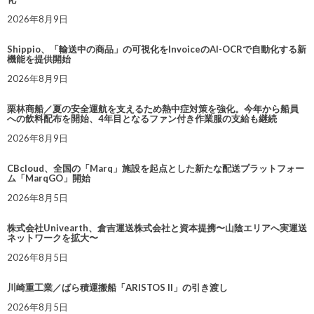
2026年8月9日
Shippio、「輸送中の商品」の可視化をInvoiceのAI-OCRで自動化する新
機能を提供開始
2026年8月9日
栗林商船／夏の安全運航を支えるため熱中症対策を強化。今年から船員
への飲料配布を開始、4年目となるファン付き作業服の支給も継続
2026年8月9日
CBcloud、全国の「Marq」施設を起点とした新たな配送プラットフォー
ム「MarqGO」開始
2026年8月5日
株式会社Univearth、倉吉運送株式会社と資本提携〜山陰エリアへ実運送
ネットワークを拡大〜
2026年8月5日
川崎重工業／ばら積運搬船「ARISTOS II」の引き渡し
2026年8月5日