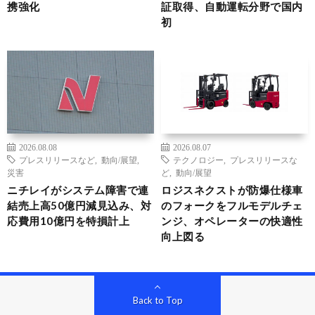
携強化
証取得、自動運転分野で国内
初
2026.08.08
2026.08.07
プレスリリースなど
,
動向/展望
,
テクノロジー
,
プレスリリースな
災害
ど
,
動向/展望
ニチレイがシステム障害で連
ロジスネクストが防爆仕様車
結売上高50億円減見込み、対
のフォークをフルモデルチェ
応費用10億円を特損計上
ンジ、オペレーターの快適性
向上図る
Back to Top