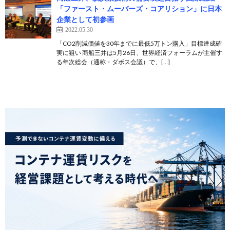
「ファースト・ムーバーズ・コアリション」に日本
企業として初参画
2022.05.30
「CO2削減価値を30年までに最低5万トン購入」目標達成確
実に狙い 商船三井は5月26日、世界経済フォーラムが主催す
る年次総会（通称・ダボス会議）で、[…]