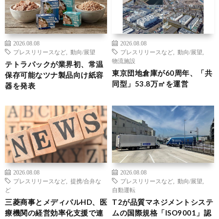
2026.08.08
2026.08.08
プレスリリースなど
,
動向/展望
プレスリリースなど
,
動向/展望
,
物流施設
テトラパックが業界初、常温
東京団地倉庫が60周年、「共
保存可能なツナ製品向け紙容
同型」53.8万㎡を運営
器を発表
2026.08.08
2026.08.08
プレスリリースなど
,
提携/合弁な
プレスリリースなど
,
動向/展望
,
ど
自動運転
三菱商事とメディパルHD、医
T2が品質マネジメントシステ
療機関の経営効率化支援で連
ムの国際規格「ISO9001」認