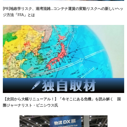
[PR]地政学リスク、港湾混雑…コンテナ運賃の変動リスクへの新しいヘッ
ジ方法「FFA」とは
【次回から大幅リニューアル！】「今そこにある危機」を読み解く 国
際ジャーナリスト・ビニシウス氏