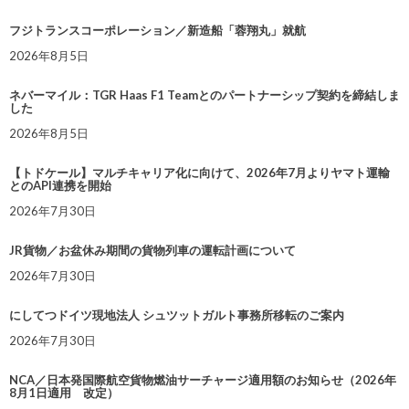
フジトランスコーポレーション／新造船「蓉翔丸」就航
2026年8月5日
ネバーマイル：TGR Haas F1 Teamとのパートナーシップ契約を締結しま
した
2026年8月5日
【トドケール】マルチキャリア化に向けて、2026年7月よりヤマト運輸
とのAPI連携を開始
2026年7月30日
JR貨物／お盆休み期間の貨物列車の運転計画について
2026年7月30日
にしてつドイツ現地法人 シュツットガルト事務所移転のご案内
2026年7月30日
NCA／日本発国際航空貨物燃油サーチャージ適用額のお知らせ（2026年
8月1日適用 改定）