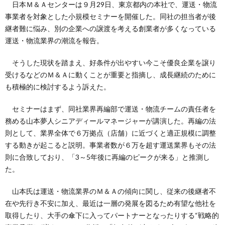
日本Ｍ＆Ａセンターは９月29日、東京都内の本社で、運送・物流
事業者を対象とした小規模セミナーを開催した。同社の担当者が後
継者難に悩み、別の企業への譲渡を考える創業者が多くなっている
運送・物流業界の潮流を報告。
そうした現状を踏まえ、好条件が出やすい今こそ優良企業を譲り
受けるなどのＭ＆Ａに動くことが重要と指摘し、成長継続のために
も積極的に検討するよう訴えた。
セミナーはまず、同社業界再編部で運送・物流チームの責任者を
務める山本夢人シニアディールマネージャーが講演した。再編の法
則として、業界全体で６万拠点（店舗）に近づくと適正規模に調整
する動きが起こると説明。事業者数が６万を超す運送業界もその法
則に合致しており、「3～5年後に再編のピークが来る」と推測し
た。
山本氏は運送・物流業界のＭ＆Ａの傾向に関し、従来の後継者不
在や先行き不安に加え、最近は一層の発展を図るため有望な他社を
取得したり、大手の傘下に入ってパートナーとなったりする“戦略的