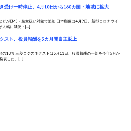
受け一時停止、4月10日から160カ国・地域に拡大
どがEMS・航空扱い対象で追加 日本郵便は4月9日、新型コロナウイ
大幅に減便・[…]
クスト、役員報酬を5カ月間自主返上
の10％ 三菱ロジスネクストは5月11日、役員報酬の一部を今年5月か
表した。[…]