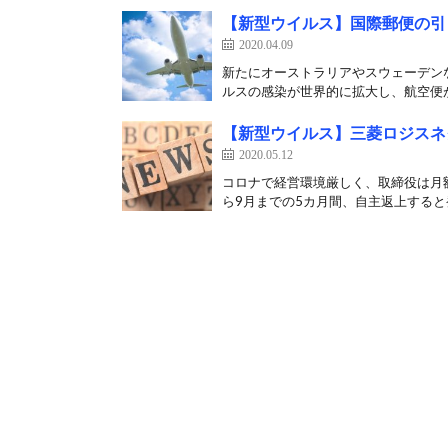
【新型ウイルス】国際郵便の引き
2020.04.09
新たにオーストラリアやスウェーデンな
ルスの感染が世界的に拡大し、航空便が
【新型ウイルス】三菱ロジスネ
2020.05.12
コロナで経営環境厳しく、取締役は月額
ら9月までの5カ月間、自主返上すると発