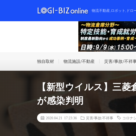
物流不動産,ロボット,ドロ
独自取材
物流施設/不動産
災害/事故/不祥
【新型ウイルス】三菱
が感染判明
2020.04.21 17:23:36
災害/事故/不祥事
コロナ