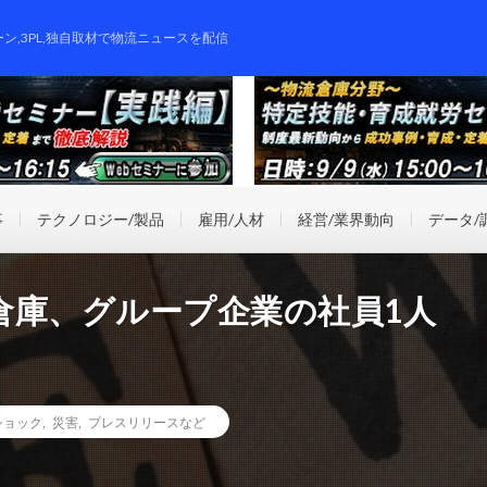
ーン,3PL,独自取材で物流ニュースを配信
事
テクノロジー/製品
雇用/人材
経営/業界動向
データ/
倉庫、グループ企業の社員1人
ショック
,
災害
,
プレスリリースなど