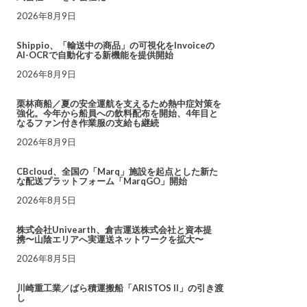
2026年8月9日
Shippio、「輸送中の商品」の可視化をInvoiceの
AI-OCRで自動化する新機能を提供開始
2026年8月9日
栗林商船／夏の安全運航を支えるため熱中症対策を
強化。今年から船員への飲料配布を開始、4年目と
なるファン付き作業服の支給も継続
2026年8月9日
CBcloud、全国の「Marq」施設を起点とした新た
な配送プラットフォーム「MarqGO」開始
2026年8月5日
株式会社Univearth、倉吉運送株式会社と資本提
携〜山陰エリアへ実運送ネットワークを拡大〜
2026年8月5日
川崎重工業／ばら積運搬船「ARISTOS II」の引き渡
し