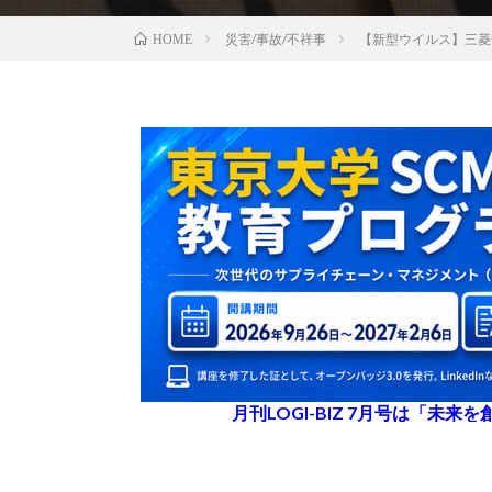
災害/事故/不祥事
【新型ウイルス】三菱
HOME
月刊LOGI-BIZ 7月号は「未