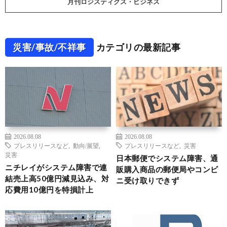
月刊ロジスティクス・ビジネス
災害/事故/不祥事
カテゴリの最新記事
2026.08.08
2026.08.08
プレスリリースなど
,
動向/展望
,
プレスリリースなど
,
災害
災害
日本郵便でシステム障害、通
ニチレイがシステム障害で連
販購入商品の郵便局やコンビ
結売上高50億円減見込み、対
ニ受け取りできず
応費用10億円を特損計上