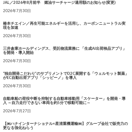
JAL／2026年8月前半 燃油サーチャージ適用額のお知らせ(変更)
2026年7月30日
椿本チエイン／再生可能エネルギーを活用し、カーボンニュートラル実
現を加速
2026年7月30日
三井倉庫ホールディングス、受託物流業務に 「生成AI出荷検品アプリ」
を開発・導入開始
2026年7月30日
“独自開発こだわり”のサプリメントでD2C展開する「ウェルモット製薬」
がEC自動出荷アプリ「シッピーノ」を導入
2026年7月30日
自動車船の荷役中断を抑制する自動車移動用「スケーター」を開発・導
入 ～自力走行できない車両を約5分で移動可能に～
2026年7月27日
【㈱ハナインターナショナル×星清重機運輸㈱】グループ会社で販売力の
更なる強化ねらう