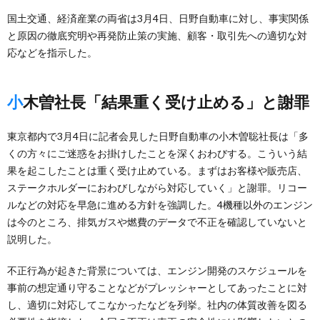
国土交通、経済産業の両省は3月4日、日野自動車に対し、事実関係
と原因の徹底究明や再発防止策の実施、顧客・取引先への適切な対
応などを指示した。
小木曽社長「結果重く受け止める」と謝罪
東京都内で3月4日に記者会見した日野自動車の小木曽聡社長は「多
くの方々にご迷惑をお掛けしたことを深くおわびする。こういう結
果を起こしたことは重く受け止めている。まずはお客様や販売店、
ステークホルダーにおわびしながら対応していく」と謝罪。リコー
ルなどの対応を早急に進める方針を強調した。4機種以外のエンジン
は今のところ、排気ガスや燃費のデータで不正を確認していないと
説明した。
不正行為が起きた背景については、エンジン開発のスケジュールを
事前の想定通り守ることなどがプレッシャーとしてあったことに対
し、適切に対応してこなかったなどを列挙。社内の体質改善を図る