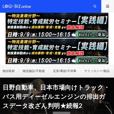
独自取材
物流施設/不動産
災害/事故/不祥事
テクノロジー/製品
日野自動車、日本市場向けトラック・
バス用ディーゼルエンジンの排出ガ
スデータ改ざん判明★続報2