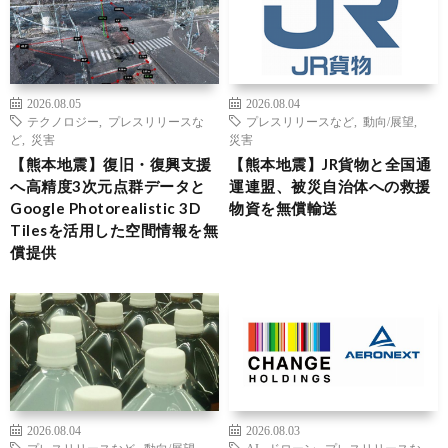
2026.08.05
2026.08.04
テクノロジー
,
プレスリリースな
プレスリリースなど
,
動向/展望
,
ど
,
災害
災害
【熊本地震】復旧・復興支援
【熊本地震】JR貨物と全国通
へ高精度3次元点群データと
運連盟、被災自治体への救援
Google Photorealistic 3D
物資を無償輸送
Tilesを活用した空間情報を無
償提供
2026.08.04
2026.08.03
プレスリリースなど
,
動向/展望
,
AI
,
ドローン
,
プレスリリースな