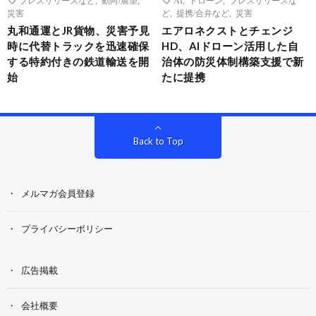
災害
ど
,
提携/合弁など
,
災害
丸和通運とJR貨物、災害予見
エアロネクストとチェンジ
時に代替トラックを迅速確保
HD、AIドローン活用した自
する特約付きの鉄道輸送を開
治体の防災体制構築支援で新
始
たに提携
Back to Top
メルマガ会員登録
プライバシーポリシー
広告掲載
会社概要