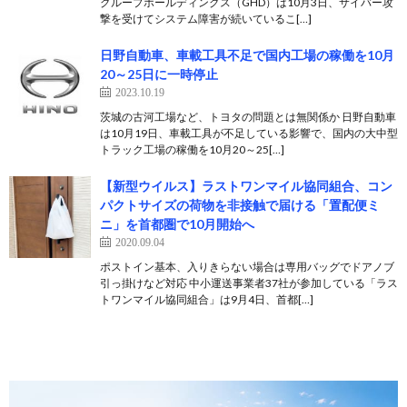
グループホールディングス（GHD）は10月3日、サイバー攻
撃を受けてシステム障害が続いているこ[…]
日野自動車、車載工具不足で国内工場の稼働を10月
20～25日に一時停止
2023.10.19
茨城の古河工場など、トヨタの問題とは無関係か 日野自動車
は10月19日、車載工具が不足している影響で、国内の大中型
トラック工場の稼働を10月20～25[…]
【新型ウイルス】ラストワンマイル協同組合、コン
パクトサイズの荷物を非接触で届ける「置配便ミ
ニ」を首都圏で10月開始へ
2020.09.04
ポストイン基本、入りきらない場合は専用バッグでドアノブ
引っ掛けなど対応 中小運送事業者37社が参加している「ラス
トワンマイル協同組合」は9月4日、首都[…]