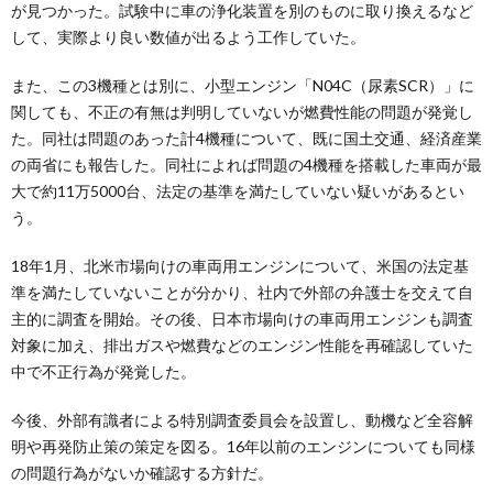
が見つかった。試験中に車の浄化装置を別のものに取り換えるなど
して、実際より良い数値が出るよう工作していた。
また、この3機種とは別に、小型エンジン「N04C（尿素SCR）」に
関しても、不正の有無は判明していないが燃費性能の問題が発覚し
た。同社は問題のあった計4機種について、既に国土交通、経済産業
の両省にも報告した。同社によれば問題の4機種を搭載した車両が最
大で約11万5000台、法定の基準を満たしていない疑いがあるとい
う。
18年1月、北米市場向けの車両用エンジンについて、米国の法定基
準を満たしていないことが分かり、社内で外部の弁護士を交えて自
主的に調査を開始。その後、日本市場向けの車両用エンジンも調査
対象に加え、排出ガスや燃費などのエンジン性能を再確認していた
中で不正行為が発覚した。
今後、外部有識者による特別調査委員会を設置し、動機など全容解
明や再発防止策の策定を図る。16年以前のエンジンについても同様
の問題行為がないか確認する方針だ。