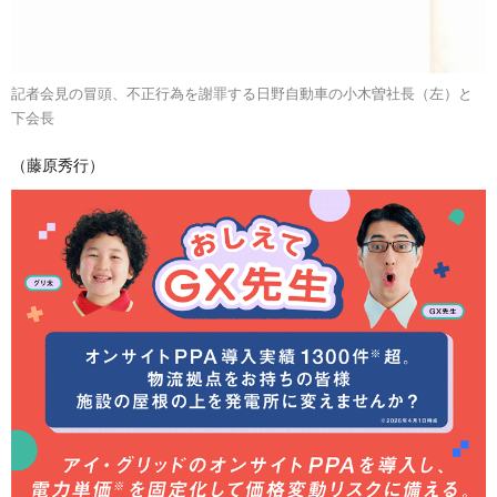
記者会見の冒頭、不正行為を謝罪する日野自動車の小木曽社長（左）と
下会長
（藤原秀行）