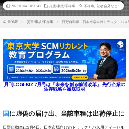
2022.03.04 20:00:49
災害/事故/不祥事
不祥事
,
記者会見など
災害/事故/不祥事
日野自動車、日本市場向けトラック・バス
HOME
月刊LOGI-BIZ 7月号は「未来を創る輸送改革」 先行企業の
生存戦略を徹底取材
国に虚偽の届け出、当該車種は出荷停止に
日野自動車は3月4日、日本市場向けのトラックとバス用ディーゼル