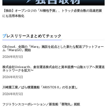
【独自】オープンロジの「AI梱包予測」、トラック必要台数の迅速把握
にも活用本格化
プレスリリースまとめてチェック
CBcloud、全国の「Marq」施設を起点とした新たな配送プラットフォー
ム「MarqGO」開始
2026年8月5日
株式会社Univearth、倉吉運送株式会社と資本提携〜山陰エリアへ実運送
ネットワークを拡大〜
2026年8月5日
川崎重工業／ばら積運搬船「ARISTOS II」の引き渡し
2026年8月5日
フジトランスコーポレーション／新造船「蓉翔丸」就航