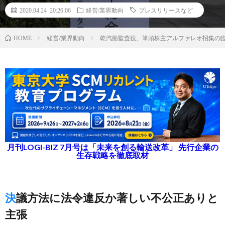
2020.04.24 20:26:06
経営/業界動向
プレスリリースなど
経営/業界動向
乾汽船監査役、筆頭株主アルファレオ招集の
HOME
月刊LOGI-BIZ 7月号は「未来を創る輸送改革」 先行企業の
生存戦略を徹底取材
決議方法に法令違反か著しい不公正ありと
主張