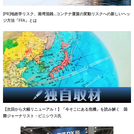
[PR]地政学リスク、港湾混雑…コンテナ運賃の変動リスクへの新しいヘッ
ジ方法「FFA」とは
【次回から大幅リニューアル！】「今そこにある危機」を読み解く 国
際ジャーナリスト・ビニシウス氏