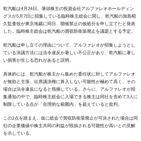
乾汽船は4月24日、筆頭株主の投資会社アルファレオホールディン
グスが5月7日に招集している臨時株主総会に関し、乾汽船の加島昭
久監査役が東京地裁に同日、開催禁止の仮処分を申し立てたと発表
した。臨時株主総会は乾汽船の買収防衛策廃止を議題とする予定。
乾汽船は申し立ての理由について、アルファレオが招集しようとし
ている決議方法には法令違反か著しい不公正があり、乾汽船に著し
い損害が生じる恐れがあると説明。
具体的には、乾汽船が株主から集めた委任状に対してアルファレオ
が無効と主張、出席議決権に算入しない可能性が極めて高く、その
場合は法令違反になると指摘している。さらに、アルファレオが招
集通知の中で、臨時株主総会に入場できる株主は同社を含めて3人に
制限している点が「合理的な範囲内」を超えていると批判。
この2点を踏まえ、仮に総会で買収防衛策廃止が可決された場合は同
社の企業価値や株主共同の利益が毀損される可能性が高いとの見解
を示している。