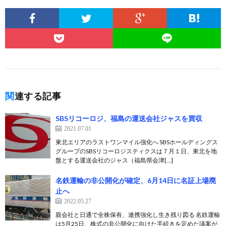
関連する記事
SBSリコーロジ、福島の運送会社ジャスを買収
2021.07.01
東北エリアのラストワンマイル強化へ SBSホールディングス
グループのSBSリコーロジスティクスは７月１日、東北を地
盤とする運送会社のジャス（福島県会津[…]
名鉄運輸の非公開化が確定、6月14日に名証上場廃
止へ
2022.05.27
親会社と日通で全株保有、連携強化し生き残り図る 名鉄運輸
は5月25日、株式の非公開化に向けた手続きを定めた議案が