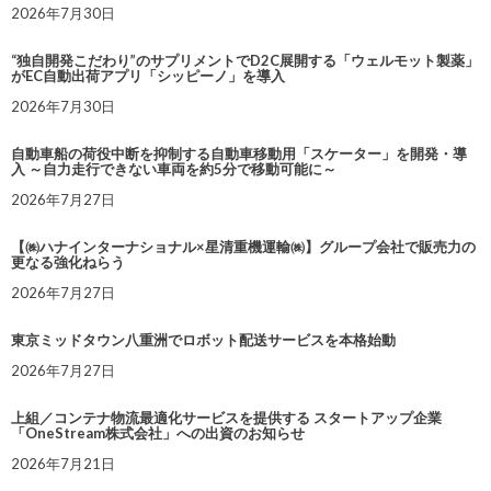
2026年7月30日
“独自開発こだわり”のサプリメントでD2C展開する「ウェルモット製薬」
がEC自動出荷アプリ「シッピーノ」を導入
2026年7月30日
自動車船の荷役中断を抑制する自動車移動用「スケーター」を開発・導
入 ～自力走行できない車両を約5分で移動可能に～
2026年7月27日
【㈱ハナインターナショナル×星清重機運輸㈱】グループ会社で販売力の
更なる強化ねらう
2026年7月27日
東京ミッドタウン八重洲でロボット配送サービスを本格始動
2026年7月27日
上組／コンテナ物流最適化サービスを提供する スタートアップ企業
「OneStream株式会社」への出資のお知らせ
2026年7月21日