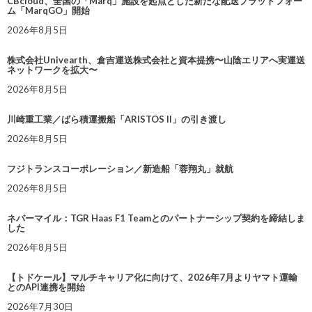
CBcloud、全国の「Marq」施設を起点とした新たな配送プラットフォー
ム「MarqGO」開始
2026年8月5日
株式会社Univearth、倉吉運送株式会社と資本提携〜山陰エリアへ実運送
ネットワークを拡大〜
2026年8月5日
川崎重工業／ばら積運搬船「ARISTOS II」の引き渡し
2026年8月5日
フジトランスコーポレーション／新造船「蓉翔丸」就航
2026年8月5日
ネバーマイル：TGR Haas F1 Teamとのパートナーシップ契約を締結しま
した
2026年8月5日
【トドケール】マルチキャリア化に向けて、2026年7月よりヤマト運輸
とのAPI連携を開始
2026年7月30日