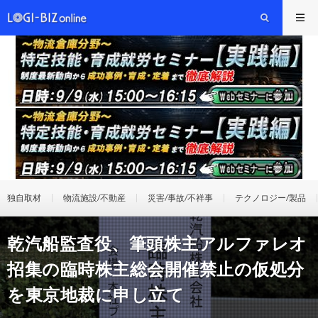
独自取材
物流施設/不動産
災害/事故/不祥事
テクノロジー/製品
乾汽船監査役、筆頭株主アルファレオ
招集の臨時株主総会開催禁止の仮処分
を東京地裁に申し立て