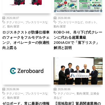
2026.08.07
2026.08.06
テクノロジー
,
プレスリリースな
プレスリリースなど
,
ロボット
,
ど
,
動向/展望
動向/展望
ロジスネクストが防爆仕様車
ROBO-HI、吊り下げ式クレー
のフォークをフルモデルチェ
ンに代わる超重量級
ンジ、オペレーターの快適性
200tAGVで「落下リスク」
向上図る
解消と説明
2026.08.06
2026.08.06
テクノロジー
,
プレスリリースな
テクノロジー
,
動向/展望
,
記者会
ど
,
動向/展望
見など
ゼロボード、常に最新の情報
【現地取材】貿易関連業務の