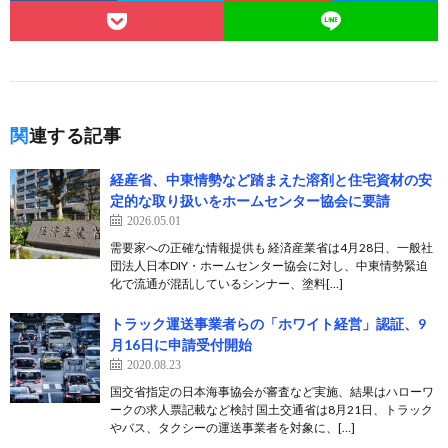
関連する記事
経産省、中東情勢など踏まえた溶剤と住宅資材の安
定的な取り扱いをホームセンター協会に要請
2026.05.01
需要家への正確な情報提供も 経済産業省は4月28日、一般社
団法人日本DIY・ホームセンター協会に対し、中東情勢緊迫
化で流通が混乱しているシンナー、塗料[…]
トラック運送事業者らの「ホワイト経営」認証、9
月16日に申請受付開始
2020.08.23
国交省指定の日本海事協会が審査など実施、結果はハローワ
ークの求人票記載など検討 国土交通省は8月21日、トラック
やバス、タクシーの運送事業者を対象に、[…]