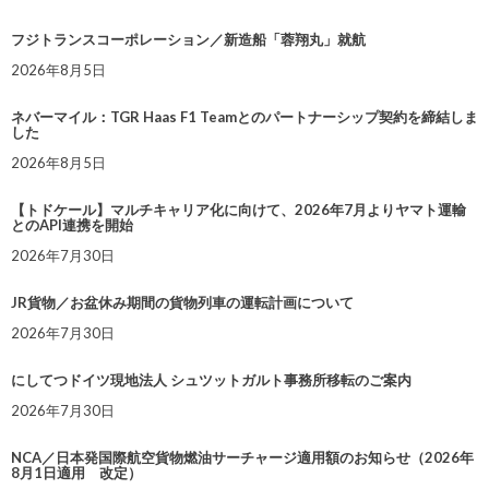
フジトランスコーポレーション／新造船「蓉翔丸」就航
2026年8月5日
ネバーマイル：TGR Haas F1 Teamとのパートナーシップ契約を締結しま
した
2026年8月5日
【トドケール】マルチキャリア化に向けて、2026年7月よりヤマト運輸
とのAPI連携を開始
2026年7月30日
JR貨物／お盆休み期間の貨物列車の運転計画について
2026年7月30日
にしてつドイツ現地法人 シュツットガルト事務所移転のご案内
2026年7月30日
NCA／日本発国際航空貨物燃油サーチャージ適用額のお知らせ（2026年
8月1日適用 改定）