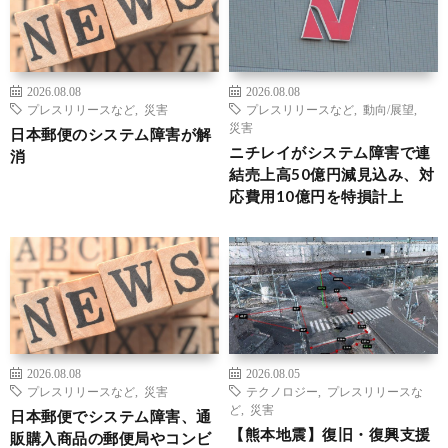
2026.08.08
2026.08.08
プレスリリースなど
,
災害
プレスリリースなど
,
動向/展望
,
災害
日本郵便のシステム障害が解
ニチレイがシステム障害で連
消
結売上高50億円減見込み、対
応費用10億円を特損計上
2026.08.08
2026.08.05
プレスリリースなど
,
災害
テクノロジー
,
プレスリリースな
ど
,
災害
日本郵便でシステム障害、通
【熊本地震】復旧・復興支援
販購入商品の郵便局やコンビ