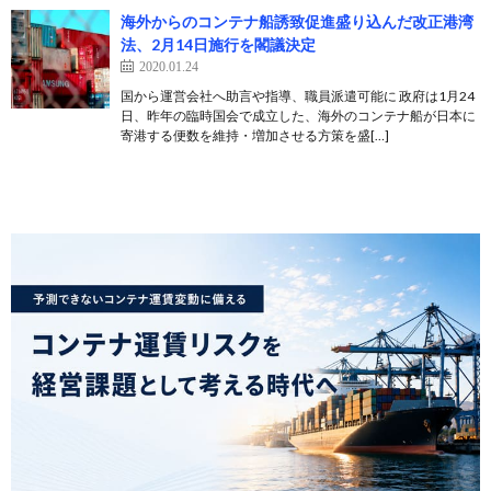
海外からのコンテナ船誘致促進盛り込んだ改正港湾
法、2月14日施行を閣議決定
2020.01.24
国から運営会社へ助言や指導、職員派遣可能に 政府は1月24
日、昨年の臨時国会で成立した、海外のコンテナ船が日本に
寄港する便数を維持・増加させる方策を盛[…]