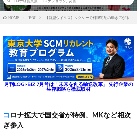
コロナ経営支援
,
コロナショック
,
災害
政策
【新型ウイルス】タクシーで料理宅配の動き広がる
HOME
月刊LOGI-BIZ 7月号は「未来を創る輸送改革」 先行企業の
生存戦略を徹底取材
コロナ拡大で国交省が特例、MKなど相次
ぎ参入