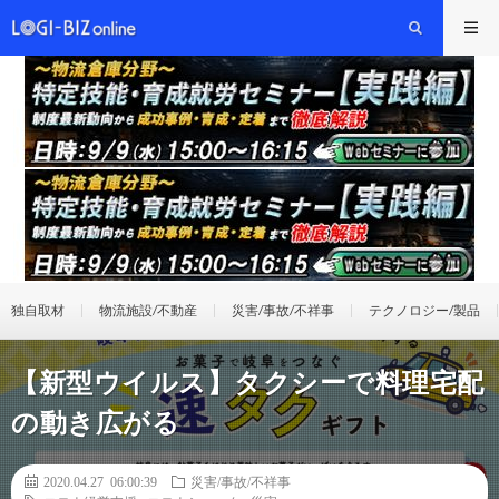
独自取材
物流施設/不動産
災害/事故/不祥事
テクノロジー/製品
【新型ウイルス】タクシーで料理宅配
の動き広がる
2020.04.27 06:00:39
災害/事故/不祥事