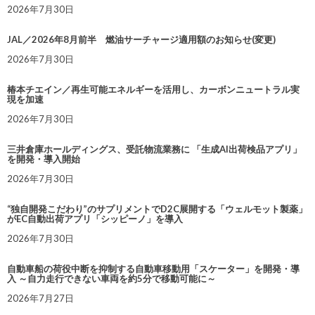
2026年7月30日
JAL／2026年8月前半 燃油サーチャージ適用額のお知らせ(変更)
2026年7月30日
椿本チエイン／再生可能エネルギーを活用し、カーボンニュートラル実
現を加速
2026年7月30日
三井倉庫ホールディングス、受託物流業務に 「生成AI出荷検品アプリ」
を開発・導入開始
2026年7月30日
“独自開発こだわり”のサプリメントでD2C展開する「ウェルモット製薬」
がEC自動出荷アプリ「シッピーノ」を導入
2026年7月30日
自動車船の荷役中断を抑制する自動車移動用「スケーター」を開発・導
入 ～自力走行できない車両を約5分で移動可能に～
2026年7月27日