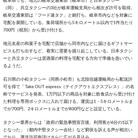
岐阜県でも、地元の岐阜交通東部（岐阜市）と日本タクシー
（同）、共立タクシーの3社が岐阜運輸支局から相次ぎ許可を取得。
岐阜交通東部は「フード速タク」と銘打ち、岐阜市内などを対象に
宅配を展開している。集荷場所から5キロメートル以内で1件当たり
700円（税別）から受け付ける。
地元名産の和菓子を宅配で店舗から同市内などに届けるギフトサー
ビスも打ち出すなど、着実に需要を掘り起こしている。日本タクシ
ーと共立タクシーは居酒屋の料理を宅配する方向で準備を急いでい
るようだ。
石川県の小松タクシー（同県小松市）も北陸信越運輸局から配送許
可を得て「Take OUT express（テイクアウトエクスプレス）」の名
称でサービスを発表。1万円以下の商品を対象に飲食店から受け付け
た料理を専用ボックスに入れて届ける。運賃は1・5キロメートルま
でが700円、2キロメートルまでが800円などと設定している。
タクシー業界からは「政府の緊急事態宣言後、利用客が6分の1以下
となった」（都内中堅タクシー会社）など窮状を訴える声が相次い
でおり、運送許可申請はさらに広がる見込み。