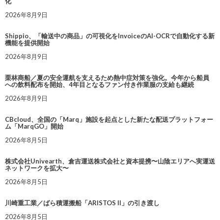
化
2026年8月9日
Shippio、「輸送中の商品」の可視化をInvoiceのAI-OCRで自動化する新
機能を提供開始
2026年8月9日
栗林商船／夏の安全運航を支えるため熱中症対策を強化。今年から船員
への飲料配布を開始、4年目となるファン付き作業服の支給も継続
2026年8月9日
CBcloud、全国の「Marq」施設を起点とした新たな配送プラットフォー
ム「MarqGO」開始
2026年8月5日
株式会社Univearth、倉吉運送株式会社と資本提携〜山陰エリアへ実運送
ネットワークを拡大〜
2026年8月5日
川崎重工業／ばら積運搬船「ARISTOS II」の引き渡し
2026年8月5日