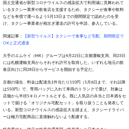
国土交通省が新型コロナウイルスの感染拡大で利用減に見舞われて
いるタクシー業界や飲食店を支援するため、タクシーが食事や飲料
などを有償で運べるよう5月13日までの期間限定で認めたのを受
け、タクシー事業者が相次ぎ運送の許可を申請、参入している。
関連記事：
【新型ウイルス】タクシーで食事など宅配、期間限定で
OKと正式通達
大手のエムケイ（MK）グループは4月22日に京都運輸支局、同23日
には札幌運輸支局からそれぞれ許可を取得した。いずれも地元の飲
食店向けに同28日からサービスを開始する予定だ。
京都の場合、料金は配達先1件当たり110円（5月6日まで、それ以降
は550円）で、専用バッグに入れて車両のトランクで運び、対象は
店舗から半径5キロメートルとする。既に人気店の弁当と日本酒をセ
ットで届ける「オリジナル宅配セット」を取り扱うことも発表して
いる。新型コロナウイルスの感染拡大を踏まえ、タクシードライバ
ーは極力宅配商品に直接触れないよう配慮する。