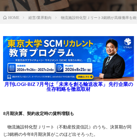
経営/業界動向
物流施設特化型Ｊリート3銘柄が高稼働率を維
HOME
月刊LOGI-BIZ 7月号は「未来を創る輸送改革」 先行企業の
生存戦略を徹底取材
8月期決算、契約改定時の賃料増額も
物流施設特化型Ｊリート（不動産投資信託）のうち、決算期が同
じ3銘柄の今年8月期決算がこのほど出そろった。