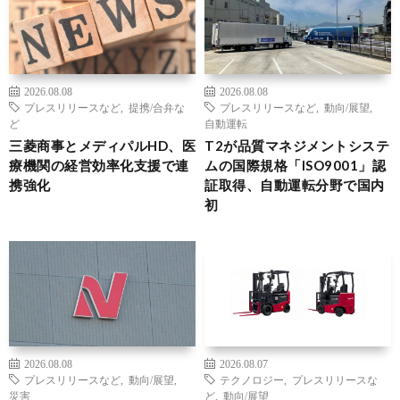
2026.08.08
2026.08.08
プレスリリースなど
,
提携/合弁な
プレスリリースなど
,
動向/展望
,
ど
自動運転
三菱商事とメディパルHD、医
T2が品質マネジメントシステ
療機関の経営効率化支援で連
ムの国際規格「ISO9001」認
携強化
証取得、自動運転分野で国内
初
2026.08.08
2026.08.07
プレスリリースなど
,
動向/展望
,
テクノロジー
,
プレスリリースな
災害
ど
,
動向/展望