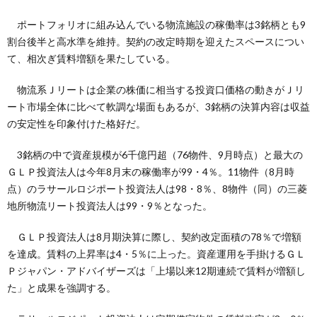
ポートフォリオに組み込んでいる物流施設の稼働率は3銘柄とも9
割台後半と高水準を維持。契約の改定時期を迎えたスペースについ
て、相次ぎ賃料増額を果たしている。
物流系Ｊリートは企業の株価に相当する投資口価格の動きがＪリ
ート市場全体に比べて軟調な場面もあるが、3銘柄の決算内容は収益
の安定性を印象付けた格好だ。
3銘柄の中で資産規模が6千億円超（76物件、9月時点）と最大の
ＧＬＰ投資法人は今年8月末の稼働率が99・4％。11物件（8月時
点）のラサールロジポート投資法人は98・8％、8物件（同）の三菱
地所物流リート投資法人は99・9％となった。
ＧＬＰ投資法人は8月期決算に際し、契約改定面積の78％で増額
を達成。賃料の上昇率は4・5％に上った。資産運用を手掛けるＧＬ
Ｐジャパン・アドバイザーズは「上場以来12期連続で賃料が増額し
た」と成果を強調する。