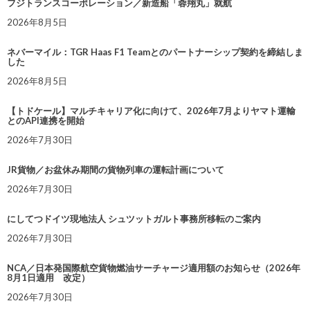
フジトランスコーポレーション／新造船「蓉翔丸」就航
2026年8月5日
ネバーマイル：TGR Haas F1 Teamとのパートナーシップ契約を締結しま
した
2026年8月5日
【トドケール】マルチキャリア化に向けて、2026年7月よりヤマト運輸
とのAPI連携を開始
2026年7月30日
JR貨物／お盆休み期間の貨物列車の運転計画について
2026年7月30日
にしてつドイツ現地法人 シュツットガルト事務所移転のご案内
2026年7月30日
NCA／日本発国際航空貨物燃油サーチャージ適用額のお知らせ（2026年
8月1日適用 改定）
2026年7月30日