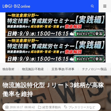
独自取材
物流施設/不動産
災害/事故/不祥事
テクノロジー/製品
物流施設特化型Ｊリート3銘柄が高稼
働率を維持
2018.10.17 08:00:42
経営/業界動向
プレスリリースなど