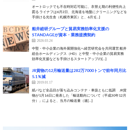
オートロックでも不在時対応可能に、衣替え期の利便性向上
図る ライナフは6月2日、北海道を地盤にクリーニングなどを
手掛ける光生舎（札幌市東区）と、6月1[…]
船井総研グループと貿易実務効率化支援の
STANDAGEが資本・業務提携契約
2026.03.24
中堅・中小企業の海外展開強化へ経営研究会を共同運営 船井
総合ホールディングス（HD）と中堅・中小企業の貿易実務
効率化支援などを手掛けるスタートアップの[…]
JR貨物の12月輸送量は282万7000トンで前年同月比
5.1％減
2019.01.17
紙パなど全品目が落ち込みコンテナ・車扱ともに低調 JR貨
物が1月16日に発表した「輸送動向について（平成30年12月
分）」によると、当月の輸送量（速[…]