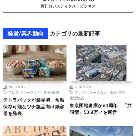
月刊ロジスティクス・ビジネス
経営/業界動向
カテゴリの最新記事
2026.08.08
2026.08.08
プレスリリースなど
,
動向/展望
プレスリリースなど
,
動向/展望
,
物流施設
テトラパックが業界初、常温
東京団地倉庫が60周年、「共
保存可能なツナ製品向け紙容
同型」53.8万㎡を運営
器を発表