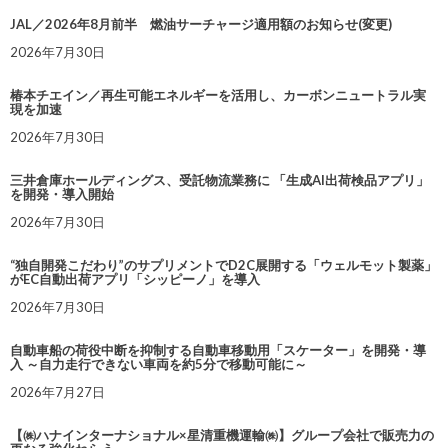
JAL／2026年8月前半 燃油サーチャージ適用額のお知らせ(変更)
2026年7月30日
椿本チエイン／再生可能エネルギーを活用し、カーボンニュートラル実
現を加速
2026年7月30日
三井倉庫ホールディングス、受託物流業務に 「生成AI出荷検品アプリ」
を開発・導入開始
2026年7月30日
“独自開発こだわり”のサプリメントでD2C展開する「ウェルモット製薬」
がEC自動出荷アプリ「シッピーノ」を導入
2026年7月30日
自動車船の荷役中断を抑制する自動車移動用「スケーター」を開発・導
入 ～自力走行できない車両を約5分で移動可能に～
2026年7月27日
【㈱ハナインターナショナル×星清重機運輸㈱】グループ会社で販売力の