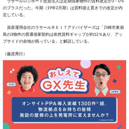
ラサールロジポート投資法人は定期借家物件の賃料改定が3・0％
のプラスだった。今期（19年2月期）は賃料据え置きでの改定が内
定している。
資産運用会社のラサールＲＥＩＴアドバイザーズは「川崎市東扇
島の3物件の普通借家契約は依然賃料ギャップが約12％あり、アッ
プサイドの余地が残っている」と解説している。
（藤原秀行）