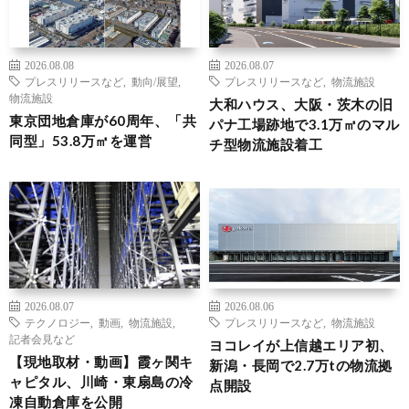
2026.08.08
2026.08.07
プレスリリースなど
,
動向/展望
,
プレスリリースなど
,
物流施設
物流施設
大和ハウス、大阪・茨木の旧
東京団地倉庫が60周年、「共
パナ工場跡地で3.1万㎡のマル
同型」53.8万㎡を運営
チ型物流施設着工
2026.08.07
2026.08.06
テクノロジー
,
動画
,
物流施設
,
プレスリリースなど
,
物流施設
記者会見など
ヨコレイが上信越エリア初、
【現地取材・動画】霞ヶ関キ
新潟・長岡で2.7万tの物流拠
ャピタル、川崎・東扇島の冷
点開設
凍自動倉庫を公開