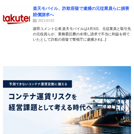
楽天モバイル、詐欺容疑で逮捕の元従業員らに損害
賠償請求へ
2023.03.03
謝罪コメント公表 楽天モバイルは3月3日、元従業員と取引先
の元役員らが、業務委託費の水増し請求で不当に利益を得て
いたとして詐欺の容疑で警視庁に逮捕され[…]