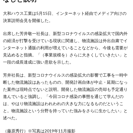
大和ハウス工業は5月15日、インターネット経由でメディア向けの
決算説明会見を開催した。
出席した芳井敬一社長は、新型コロナウイルスの感染拡大で国内外
の経済が打撃を受けている現状に関連し、物流施設は外出自粛でイ
ンターネット通販の利用が増えていることなどから、今後も需要が
見込めると指摘。「（事業規模を）さらに大きくしていきたい」と
一段の成長達成に強い意欲を示した。
芳井社長は、新型コロナウイルスの感染拡大の影響で工事を一時中
断した物流施設はあったものの、開発計画自体が中止・延期になっ
た案件は現時点でないと説明。開発した物流施設の売却も予定通り
進んでいると強調し、「今回コロナ感染の事態を通じて学んだの
は、やはり物流施設はわれわれの大きな力になるものだというこ
と。物流施設という分野を持っていた強みをさらに生かしたい」と
述べた。
（藤原秀行）※写真は2019年11月撮影