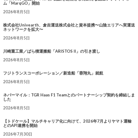
ム「MarqGO」開始
2026年8月5日
株式会社Univearth、倉吉運送株式会社と資本提携〜山陰エリアへ実運送
ネットワークを拡大〜
2026年8月5日
川崎重工業／ばら積運搬船「ARISTOS II」の引き渡し
2026年8月5日
フジトランスコーポレーション／新造船「蓉翔丸」就航
2026年8月5日
ネバーマイル：TGR Haas F1 Teamとのパートナーシップ契約を締結しま
した
2026年8月5日
【トドケール】マルチキャリア化に向けて、2026年7月よりヤマト運輸
とのAPI連携を開始
2026年7月30日