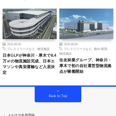
2026.08.06
2026.08.06
プレスリリースなど
,
物流施設
プレスリリースなど
,
動向/展望
,
物流施設
日本GLPが神奈川・厚木で8.4
住友林業グループ、神奈川・
万㎡の物流施設完成、日本エ
厚木で初の自社運営型物流拠
マソンや真栄運輸など入居決
点が稼働開始
定
Back to Top
メルマガ会員登録