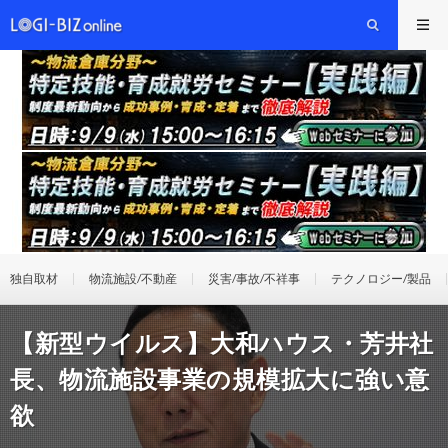
独自取材
物流施設/不動産
災害/事故/不祥事
テクノロジー/製品
【新型ウイルス】大和ハウス・芳井社
長、物流施設事業の規模拡大に強い意
欲