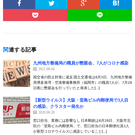
関連する記事
九州地方整備局の職員が懇親会、7人がコロナ感染
2021.08.04
国交省の防止対策に違反 国土交通省は8月3日、九州地方整備
局博多港湾・空港整備事務所（福岡市）の職員7人が、7月28
日夜に懇親会を行っていたと発表した[…]
【新型ウイルス】大阪・堂島ビル内郵便局で3人目
の感染、クラスター発生か
2020.08.28
窓口担当、業務には影響なし 日本郵政は8月28日、大阪市北
区の「堂島ビル内郵便局」で、窓口担当の日本郵便社員1人
が新型コロナウイルスに感染していること[…]