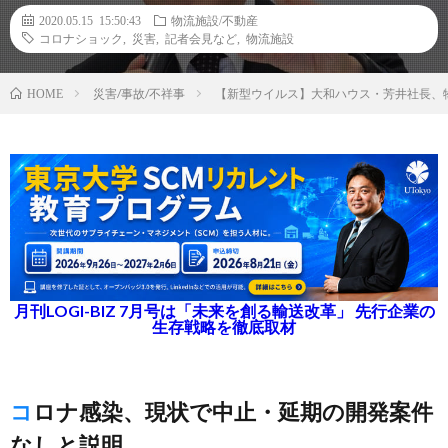
2020.05.15 15:50:43
物流施設/不動産
コロナショック
,
災害
,
記者会見など
,
物流施設
災害/事故/不祥事
【新型ウイルス】大和ハウス・芳井社長、
HOME
月刊LOGI-BIZ 7月号は「未来を創る輸送改革」 先行企業の
生存戦略を徹底取材
コロナ感染、現状で中止・延期の開発案件
なしと説明