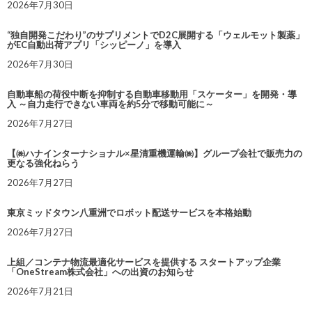
2026年7月30日
“独自開発こだわり”のサプリメントでD2C展開する「ウェルモット製薬」
がEC自動出荷アプリ「シッピーノ」を導入
2026年7月30日
自動車船の荷役中断を抑制する自動車移動用「スケーター」を開発・導
入 ～自力走行できない車両を約5分で移動可能に～
2026年7月27日
【㈱ハナインターナショナル×星清重機運輸㈱】グループ会社で販売力の
更なる強化ねらう
2026年7月27日
東京ミッドタウン八重洲でロボット配送サービスを本格始動
2026年7月27日
上組／コンテナ物流最適化サービスを提供する スタートアップ企業
「OneStream株式会社」への出資のお知らせ
2026年7月21日