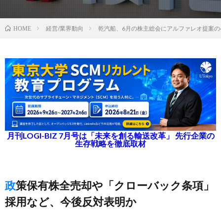
経営/業界動向
乾汽船、6月の株主総会にアルファレオ提案の
HOME
月刊LOGI-BIZ 7月号は「未来を創る輸送改革」 先行企業の
生存戦略を徹底取材
政策保有株全売却や「クローバック条項」
採用など、今後反対表明か