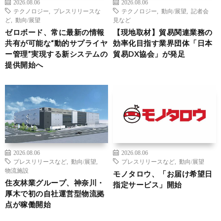
2026.08.06
2026.08.06
テクノロジー
,
プレスリリースな
テクノロジー
,
動向/展望
,
記者会
ど
,
動向/展望
見など
ゼロボード、常に最新の情報
【現地取材】貿易関連業務の
共有が可能な“動的サプライヤ
効率化目指す業界団体「日本
ー管理”実現する新システムの
貿易DX協会」が発足
提供開始へ
2026.08.06
2026.08.06
プレスリリースなど
,
動向/展望
,
プレスリリースなど
,
動向/展望
物流施設
モノタロウ、「お届け希望日
住友林業グループ、神奈川・
指定サービス」開始
厚木で初の自社運営型物流拠
点が稼働開始