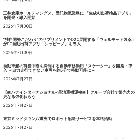
三井倉庫ホールディングス、受託物流業務に 「生成AI出荷検品アプリ」
を開発・導入開始
2026年7月30日
“独自開発こだわり”のサプリメントでD2C展開する「ウェルモット製薬」
がEC自動出荷アプリ「シッピーノ」を導入
2026年7月30日
自動車船の荷役中断を抑制する自動車移動用「スケーター」を開発・導
入 ～自力走行できない車両を約5分で移動可能に～
2026年7月27日
【㈱ハナインターナショナル×星清重機運輸㈱】グループ会社で販売力の
更なる強化ねらう
2026年7月27日
東京ミッドタウン八重洲でロボット配送サービスを本格始動
2026年7月27日