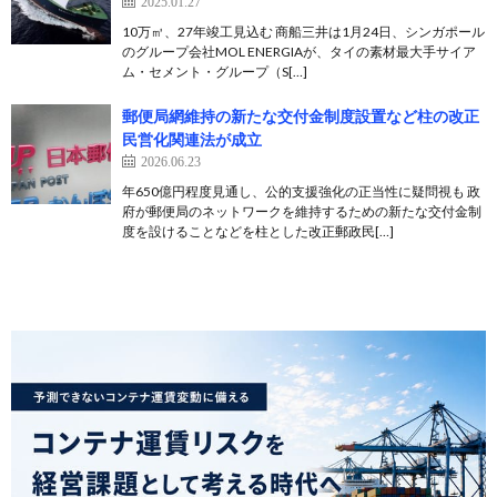
2025.01.27
10万㎥、27年竣工見込む 商船三井は1月24日、シンガポール
のグループ会社MOL ENERGIAが、タイの素材最大手サイア
ム・セメント・グループ（S[…]
郵便局網維持の新たな交付金制度設置など柱の改正
民営化関連法が成立
2026.06.23
年650億円程度見通し、公的支援強化の正当性に疑問視も 政
府が郵便局のネットワークを維持するための新たな交付金制
度を設けることなどを柱とした改正郵政民[…]