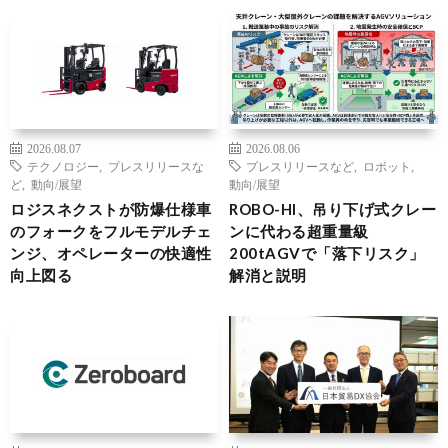
2026.08.07
2026.08.06
テクノロジー
,
プレスリリースな
プレスリリースなど
,
ロボット
,
ど
,
動向/展望
動向/展望
ロジスネクストが防爆仕様車
ROBO-HI、吊り下げ式クレー
のフォークをフルモデルチェ
ンに代わる超重量級
ンジ、オペレーターの快適性
200tAGVで「落下リスク」
向上図る
解消と説明