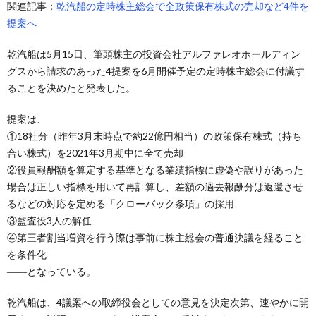
関連記事：
乾汽船の定時株主総会で全政策保有株式の売却など4件を
提案へ
乾汽船は5月15日、筆頭株主の投資会社アルファレオホールディン
グスから請求のあった4提案を6月開催予定の定時株主総会に付議す
ることを決めたと発表した。
提案は、
①18社分（昨年3月末時点で約22億円相当）の政策保有株式（持ち
合い株式）を2021年3月期中に全て売却
②役員報酬額を算定する基準となる業績指標に虚偽や誤りがあった
場合は正しい指標を用いて再計算し、差額の過去報酬分は返還させ
るなどの対応を定める「クローバック条項」の採用
③監査役3人の解任
④第三者割当増資を行う際は事前に株主総会の普通決議を経ること
を条件化
――となっている。
乾汽船は、4議案への取締役会としての意見を決定次第、速やかに開