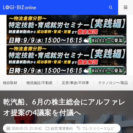
独自取材
物流施設/不動産
災害/事故/不祥事
テクノロジー/製品
乾汽船、6月の株主総会にアルファレ
オ提案の4議案を付議へ
2020.05.15 21:18:42
経営/業界動向
プレスリリースなど