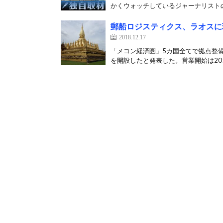
かくウォッチしているジャーナリストの
郵船ロジスティクス、ラオスに
2018.12.17
「メコン経済圏」5カ国全てで拠点整
を開設したと発表した。営業開始は2019