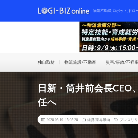
物流不動産,ロボット,ドロ
独自取材
物流施設/不動産
災害/事故/不祥
日新・筒井前会長CEO
任へ
2020.05.19 15:05:20
経営/業界動向
プレスリリ