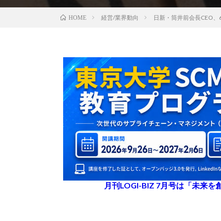
経営/業界動向
日新・筒井前会長CEO、
HOME
月刊LOGI-BIZ 7月号は「未