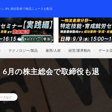
ーン,3PL,独自取材で物流ニュースを配信
事
テクノロジー/製品
雇用/人材
経営/業界動向
データ/
、6月の株主総会で取締役も退
ースなど