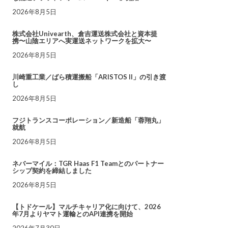
2026年8月5日
株式会社Univearth、倉吉運送株式会社と資本提
携〜山陰エリアへ実運送ネットワークを拡大〜
2026年8月5日
川崎重工業／ばら積運搬船「ARISTOS II」の引き渡
し
2026年8月5日
フジトランスコーポレーション／新造船「蓉翔丸」
就航
2026年8月5日
ネバーマイル：TGR Haas F1 Teamとのパートナー
シップ契約を締結しました
2026年8月5日
【トドケール】マルチキャリア化に向けて、2026
年7月よりヤマト運輸とのAPI連携を開始
2026年7月30日