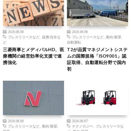
2026.08.08
2026.08.08
プレスリリースなど
,
提携/合弁な
プレスリリースなど
,
動向/展望
,
ど
自動運転
三菱商事とメディパルHD、医
T2が品質マネジメントシステ
療機関の経営効率化支援で連
ムの国際規格「ISO9001」認
携強化
証取得、自動運転分野で国内
初
2026.08.08
2026.08.07
プレスリリースなど
,
動向/展望
,
テクノロジー
,
プレスリリースな