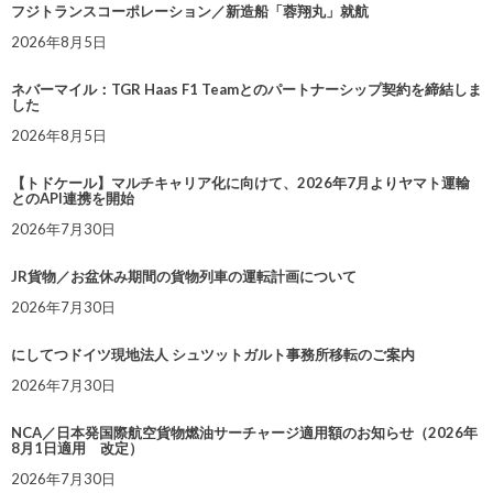
フジトランスコーポレーション／新造船「蓉翔丸」就航
2026年8月5日
ネバーマイル：TGR Haas F1 Teamとのパートナーシップ契約を締結しま
した
2026年8月5日
【トドケール】マルチキャリア化に向けて、2026年7月よりヤマト運輸
とのAPI連携を開始
2026年7月30日
JR貨物／お盆休み期間の貨物列車の運転計画について
2026年7月30日
にしてつドイツ現地法人 シュツットガルト事務所移転のご案内
2026年7月30日
NCA／日本発国際航空貨物燃油サーチャージ適用額のお知らせ（2026年
8月1日適用 改定）
2026年7月30日