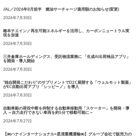
JAL／2026年8月前半 燃油サーチャージ適用額のお知らせ(変更)
2026年7月30日
椿本チエイン／再生可能エネルギーを活用し、カーボンニュートラル実
現を加速
2026年7月30日
三井倉庫ホールディングス、受託物流業務に 「生成AI出荷検品アプリ」
を開発・導入開始
2026年7月30日
“独自開発こだわり”のサプリメントでD2C展開する「ウェルモット製薬」
がEC自動出荷アプリ「シッピーノ」を導入
2026年7月30日
自動車船の荷役中断を抑制する自動車移動用「スケーター」を開発・導
入 ～自力走行できない車両を約5分で移動可能に～
2026年7月27日
【㈱ハナインターナショナル×星清重機運輸㈱】グループ会社で販売力の