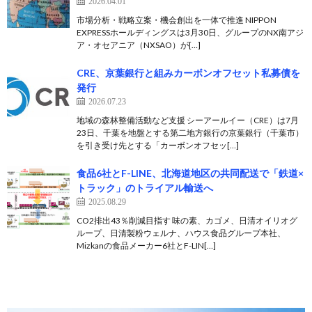
2026.04.01
市場分析・戦略立案・機会創出を一体で推進 NIPPON
EXPRESSホールディングスは3月30日、グループのNX南アジ
ア・オセアニア（NXSAO）が[…]
CRE、京葉銀行と組みカーボンオフセット私募債を
発行
2026.07.23
地域の森林整備活動など支援 シーアールイー（CRE）は7月
23日、千葉を地盤とする第二地方銀行の京葉銀行（千葉市）
を引き受け先とする「カーボンオフセッ[…]
食品6社とF-LINE、北海道地区の共同配送で「鉄道×
トラック」のトライアル輸送へ
2025.08.29
CO2排出43％削減目指す 味の素、カゴメ、日清オイリオグ
ループ、日清製粉ウェルナ、ハウス食品グループ本社、
Mizkanの食品メーカー6社とF-LIN[…]