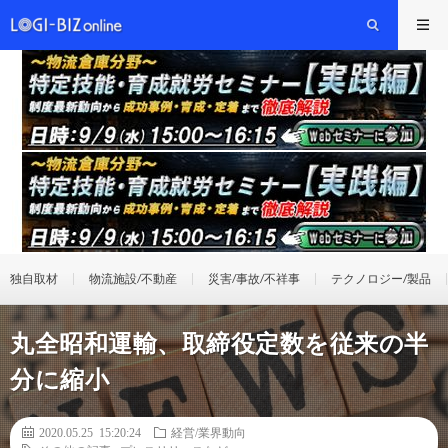
独自取材
物流施設/不動産
災害/事故/不祥事
テクノロジー/製品
丸全昭和運輸、取締役定数を従来の半
分に縮小
2020.05.25 15:20:24
経営/業界動向