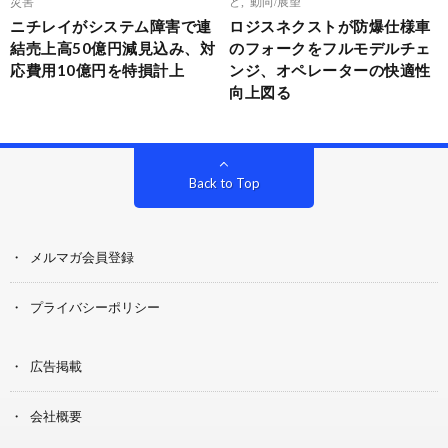
災害
ど
,
動向/展望
ニチレイがシステム障害で連
ロジスネクストが防爆仕様車
結売上高50億円減見込み、対
のフォークをフルモデルチェ
応費用10億円を特損計上
ンジ、オペレーターの快適性
向上図る
Back to Top
メルマガ会員登録
プライバシーポリシー
広告掲載
会社概要