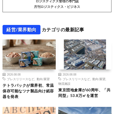
ロジスティクス管理の専門誌
月刊ロジスティクス・ビジネス
経営/業界動向
カテゴリの最新記事
2026.08.08
2026.08.08
プレスリリースなど
,
動向/展望
プレスリリースなど
,
動向/展望
,
物流施設
テトラパックが業界初、常温
東京団地倉庫が60周年、「共
保存可能なツナ製品向け紙容
同型」53.8万㎡を運営
器を発表