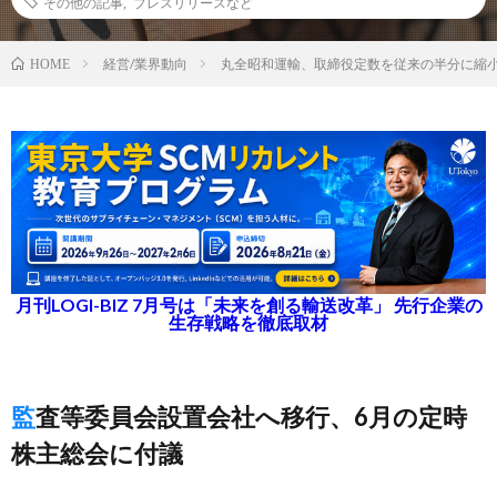
その他の記事
,
プレスリリースなど
経営/業界動向
丸全昭和運輸、取締役定数を従来の半分に縮
HOME
月刊LOGI-BIZ 7月号は「未来を創る輸送改革」 先行企業の
生存戦略を徹底取材
監査等委員会設置会社へ移行、6月の定時
株主総会に付議