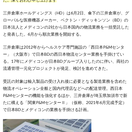
三井倉庫ホールディングス（HD）は6月2日、傘下の三井倉庫が、グ
ローバルな医療機器メーカー、ベクトン・ディッキンソン（BD）の
日本法人とメディコンの2社から日本国内の物流業務を一括受託した
と発表した。6月から順次業務を開始する。
三井倉庫は2012年からヘルスケア専門施設の「西日本P&Mセンタ
ー」（大阪市）で日本BDの西日本物流センター業務を手掛けてい
る。17年にメディコンが日本BDグループ入りしたのに伴い、両社の
流通管理一元化プロジェクトが発足、検討を進めてきた。
受託の対象は輸入製品の受け入れ後に必要となる製造業務を含めた
物流オペレーション全般と国内代理店などへの配送管理。西日本
P&Mセンターの機能を強化するほか、三井倉庫が埼玉県加須市で新
たに構える「関東P&MセンターⅡ」（仮称、2021年6月完成予定）
で日本BDとメディコンの業務を手掛ける計画。