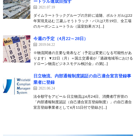
ートラル達成目指す
2021.07.19
ダイムラートラックグループの方針に追随、ポルトガルは22
年実現見込む 三菱ふそうトラック・バスは7月19日、全工場
のカーボンニュートラル（温室効果ガス[…]
今週の予定（4月22～28日）
2019.04.22
※物流関連の主要な発表など（予定は変更になる可能性があ
ります） ▼22日（月）＝国土交通省が「過疎地域等における
ドローン物流ビジネスモデル検討会」の第[…]
日立物流、内部通報制度認証の自己適合宣言登録事
業者に登録
2021.06.24
法令順守をアピール 日立物流は6月24日、消費者庁所管の
「内部通報制度認証（自己適合宣言登録制度）」の自己適合
宣言登録事業者として6月11日付で登録さ[…]