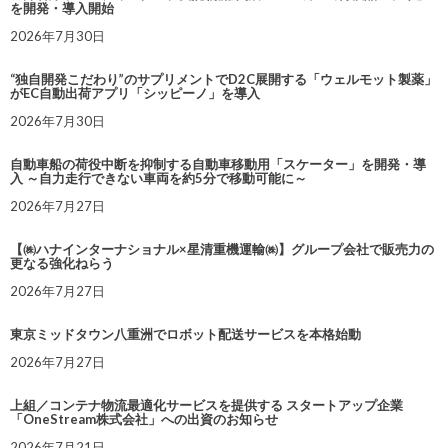
を開発・導入開始
2026年7月30日
“独自開発こだわり”のサプリメントでD2C展開する「ウェルモット製薬」
がEC自動出荷アプリ「シッピーノ」を導入
2026年7月30日
自動車船の荷役中断を抑制する自動車移動用「スケーター」を開発・導
入 ～自力走行できない車両を約5分で移動可能に～
2026年7月27日
【㈱ハナインターナショナル×星清重機運輸㈱】グループ会社で販売力の
更なる強化ねらう
2026年7月27日
東京ミッドタウン八重洲でロボット配送サービスを本格始動
2026年7月27日
上組／コンテナ物流最適化サービスを提供する スタートアップ企業
「OneStream株式会社」への出資のお知らせ
2026年7月21日