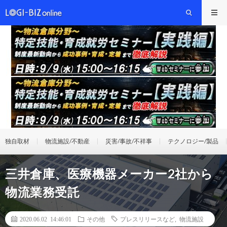
独自取材
物流施設/不動産
災害/事故/不祥事
テクノロジー/製品
三井倉庫、医療機器メーカー2社から
物流業務受託
2020.06.02 14:46:01
その他
プレスリリースなど
,
物流施設