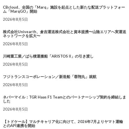
CBcloud、全国の「Marq」施設を起点とした新たな配送プラットフォー
ム「MarqGO」開始
2026年8月5日
株式会社Univearth、倉吉運送株式会社と資本提携〜山陰エリアへ実運送
ネットワークを拡大〜
2026年8月5日
川崎重工業／ばら積運搬船「ARISTOS II」の引き渡し
2026年8月5日
フジトランスコーポレーション／新造船「蓉翔丸」就航
2026年8月5日
ネバーマイル：TGR Haas F1 Teamとのパートナーシップ契約を締結しま
した
2026年8月5日
【トドケール】マルチキャリア化に向けて、2026年7月よりヤマト運輸
とのAPI連携を開始