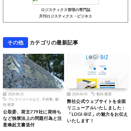
ロジスティクス管理の専門誌
月刊ロジスティクス・ビジネス
その他
カテゴリの最新記事
2026.06.25
2026.04.01
動向/展望
プレスリリースなど
,
不祥事
,
動
弊社公式ウェブサイトを全面
向/展望
リニューアルいたしました：
公取委、荷主779社に荷待ち
「LOGI-BIZ」の魅力をお伝え
など独禁法上の問題行為と注
いたします！
意喚起文書送付