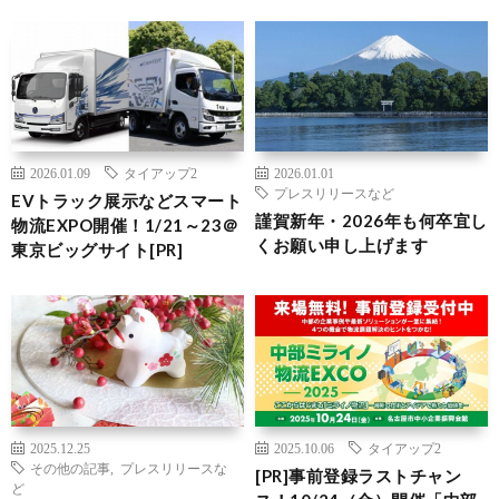
2026.01.09
タイアップ2
2026.01.01
プレスリリースなど
EVトラック展示などスマート
謹賀新年・2026年も何卒宜し
物流EXPO開催！1/21～23＠
くお願い申し上げます
東京ビッグサイト[PR]
2025.12.25
2025.10.06
タイアップ2
その他の記事
,
プレスリリースな
[PR]事前登録ラストチャン
ど