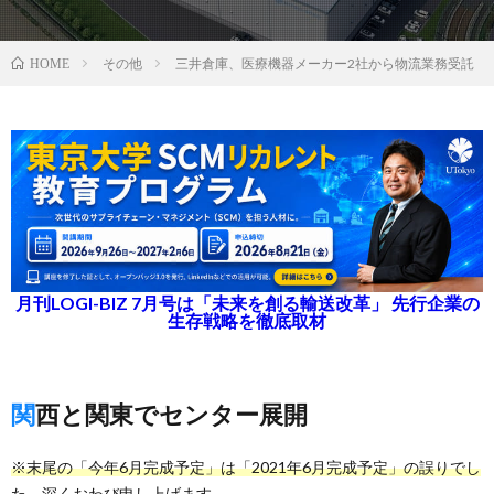
その他
三井倉庫、医療機器メーカー2社から物流業務受託
HOME
月刊LOGI-BIZ 7月号は「未来を創る輸送改革」 先行企業の
生存戦略を徹底取材
関西と関東でセンター展開
※末尾の「今年6月完成予定」は「2021年6月完成予定」の誤りでし
た。深くおわび申し上げます