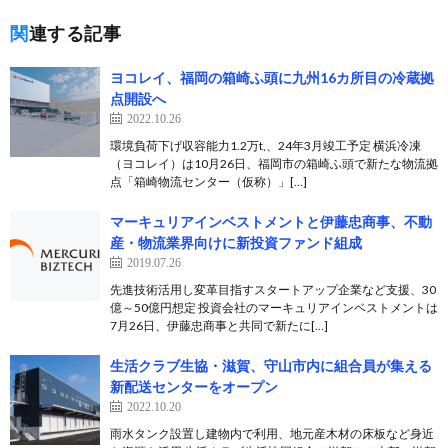
関連する記事
ヨコレイ、福岡の箱崎ふ頭に九州16カ所目の冷蔵拠
点開設へ
2022.10.26
環境負荷下げ収容能力1.2万t,、24年3月竣工予定 横浜冷凍
（ヨコレイ）は10月26日、福岡市の箱崎ふ頭で新たな物流拠
点「箱崎物流センター（仮称）」[…]
マーキュリアインベストメントと伊藤忠商事、不動
産・物流業界向けに新投資ファンド組成
2019.07.26
先進技術活用し変革目指すスタートアップ企業など支援、30
億～50億円想定 投資会社のマーキュリアインベストメントは
7月26日、伊藤忠商事と共同で新たに[…]
生活クラブ生協・滋賀、守山市内に組合員が集える
新配送センターをオープン
2022.10.20
雨水タンク設置し建物内で利用、地元産木材の床板など身近