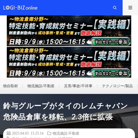
独自取材
物流施設/不動産
災害/事故/不祥事
テクノロジー/製品
鈴与グループがタイのレムチャバン
危険品倉庫を移転、2.3倍に拡張
2025.04.03 15:25:14
物流施設/不動産