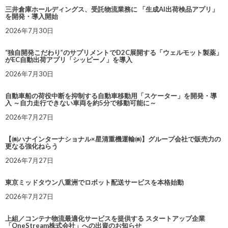
三井倉庫ホールディングス、受託物流業務に 「生成AI出荷検品アプリ」
を開発・導入開始
2026年7月30日
“独自開発こだわり”のサプリメントでD2C展開する「ウェルモット製薬」
がEC自動出荷アプリ「シッピーノ」を導入
2026年7月30日
自動車船の荷役中断を抑制する自動車移動用「スケーター」を開発・導
入 ～自力走行できない車両を約5分で移動可能に～
2026年7月27日
【㈱ハナインターナショナル×星清重機運輸㈱】グループ会社で販売力の
更なる強化ねらう
2026年7月27日
東京ミッドタウン八重洲でロボット配送サービスを本格始動
2026年7月27日
上組／コンテナ物流最適化サービスを提供する スタートアップ企業
「OneStream株式会社」への出資のお知らせ