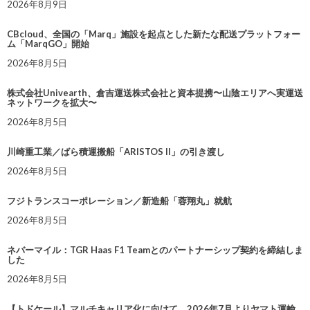
2026年8月9日
CBcloud、全国の「Marq」施設を起点とした新たな配送プラットフォー
ム「MarqGO」開始
2026年8月5日
株式会社Univearth、倉吉運送株式会社と資本提携〜山陰エリアへ実運送
ネットワークを拡大〜
2026年8月5日
川崎重工業／ばら積運搬船「ARISTOS II」の引き渡し
2026年8月5日
フジトランスコーポレーション／新造船「蓉翔丸」就航
2026年8月5日
ネバーマイル：TGR Haas F1 Teamとのパートナーシップ契約を締結しま
した
2026年8月5日
【トドケール】マルチキャリア化に向けて、2026年7月よりヤマト運輸