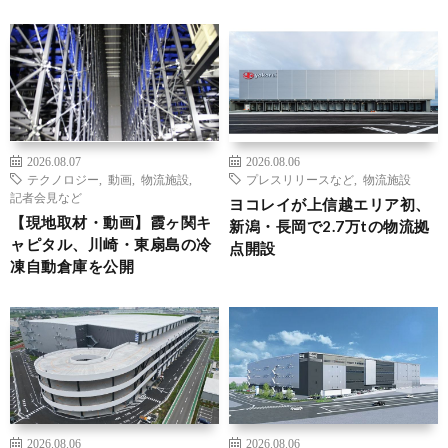
2026.08.07
2026.08.06
テクノロジー
,
動画
,
物流施設
,
プレスリリースなど
,
物流施設
記者会見など
ヨコレイが上信越エリア初、
【現地取材・動画】霞ヶ関キ
新潟・長岡で2.7万tの物流拠
ャピタル、川崎・東扇島の冷
点開設
凍自動倉庫を公開
2026.08.06
2026.08.06