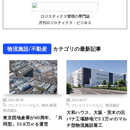
ロジスティクス管理の専門誌
月刊ロジスティクス・ビジネス
物流施設/不動産
カテゴリの最新記事
2026.08.08
2026.08.07
プレスリリースなど
,
動向/展望
,
プレスリリースなど
,
物流施設
物流施設
大和ハウス、大阪・茨木の旧
東京団地倉庫が60周年、「共
パナ工場跡地で3.1万㎡のマル
同型」53.8万㎡を運営
チ型物流施設着工