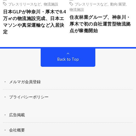
プレスリリースなど
,
物流施設
プレスリリースなど
,
動向/展望
,
物流施設
日本GLPが神奈川・厚木で8.4
住友林業グループ、神奈川・
万㎡の物流施設完成、日本エ
厚木で初の自社運営型物流拠
マソンや真栄運輸など入居決
点が稼働開始
定
Back to Top
メルマガ会員登録
プライバシーポリシー
広告掲載
会社概要