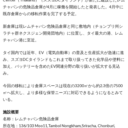
チャバンの危険品倉庫が4月に稼働を開始したと発表した。4月中に
既存倉庫からの移転作業を完了する予定。
新倉庫は現レムチャバン危険品倉庫と同じ敷地内（チョンブリ州シ
ラチャ群ネクスジェン開発団地内）に位置し、タイ最大の港、レム
チャバン港に至近。
タイ国内では近年、EV（電気自動車）の普及と生産拡大が急速に進
み、スズヨDCタイランドもこれまで取り扱ってきた化学品や塗料に
加え、バッテリーを含めたEV関連分野の取り扱いが拡大する見込
み。
今回の移転により倉庫スペースは現在の3200㎡から約2.3倍の7500
㎡へ拡大し、より多様な保管ニーズに対応できるようになるとみて
いる。
施設概要
名称：レムチャバン危険品倉庫
所在地：136/103 Moo11,Tambol Nongkham,Sriracha, Chonburi,