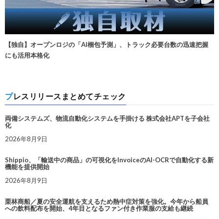
【独自】オープンロジの「AI梱包予測」、トラック必要台数の迅速把握
にも活用本格化
プレスリリースまとめてチェック
両備システムズ、物流自動化システムを手掛ける 株式会社APTを子会社
化
2026年8月9日
Shippio、「輸送中の商品」の可視化をInvoiceのAI-OCRで自動化する新
機能を提供開始
2026年8月9日
栗林商船／夏の安全運航を支えるため熱中症対策を強化。今年から船員
への飲料配布を開始、4年目となるファン付き作業服の支給も継続