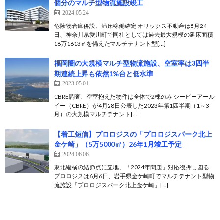
個分のマルチ型物流施設竣工
2024.05.24
危険物倉庫併設、満床稼働確定 オリックス不動産は5月24
日、神奈川県愛川町で同社としては過去最大規模の延床面積
18万1613㎡を備えたマルチテナント型[…]
福岡圏の大規模マルチ型物流施設、空室率は3四半
期連続上昇も依然1%台と低水準
2023.05.01
CBRE調査、空室抱えた物件は全体で2棟のみ シービーアール
イー（CBRE）が4月28日公表した2023年第1四半期（1～3
月）の大規模マルチテナント[…]
【着工短信】プロロジスの「プロロジスパーク北上
金ケ崎」（5万5000㎡）26年1月竣工予定
2024.06.06
東北縦横の結節点に立地、「2024年問題」対応後押し図る
プロロジスは6月6日、岩手県金ケ崎町でマルチテナント型物
流施設「プロロジスパーク北上金ケ崎」[…]