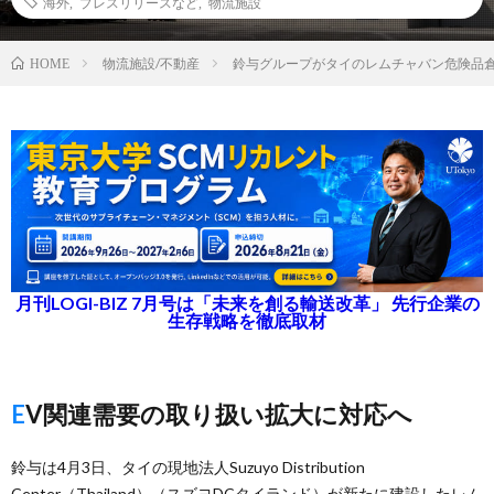
海外
,
プレスリリースなど
,
物流施設
物流施設/不動産
鈴与グループがタイのレムチャバン危険品倉
HOME
月刊LOGI-BIZ 7月号は「未来を創る輸送改革」 先行企業の
生存戦略を徹底取材
EV関連需要の取り扱い拡大に対応へ
鈴与は4月3日、タイの現地法人Suzuyo Distribution
Center（Thailand）（スズヨDCタイランド）が新たに建設したレム