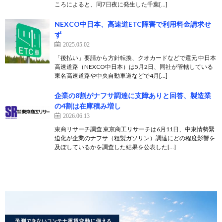
ころによると、同7日夜に発生した千葉[…]
NEXCO中日本、高速道ETC障害で利用料金請求せ
ず
2025.05.02
「後払い」要請から方針転換、クオカードなどで還元 中日本
高速道路（NEXCO中日本）は5月2日、同社が管轄している
東名高速道路や中央自動車道などで4月[…]
企業の8割がナフサ調達に支障ありと回答、製造業
の4割は在庫積み増し
2026.06.13
東商リサーチ調査 東京商工リサーチは6月11日、中東情勢緊
迫化が企業のナフサ（粗製ガソリン）調達にどの程度影響を
及ぼしているかを調査した結果を公表した[…]