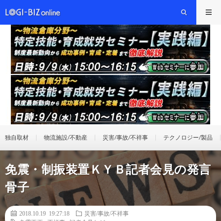
独自取材
物流施設/不動産
災害/事故/不祥事
テクノロジー/製品
免震・制振装置ＫＹＢ記者会見の発言
骨子
2018.10.19 19:27:18
災害/事故/不祥事