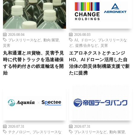
2026.08.04
2026.08.03
プレスリリースなど
,
動向/展望
,
AI
,
ドローン
,
プレスリリースな
災害
ど
,
提携/合弁など
,
災害
丸和通運とJR貨物、災害予見
エアロネクストとチェンジ
時に代替トラックを迅速確保
HD、AIドローン活用した自
する特約付きの鉄道輸送を開
治体の防災体制構築支援で新
始
たに提携
2026.07.31
2026.07.31
テクノロジー
,
プレスリリースな
プレスリリースなど
,
動向/展望
,