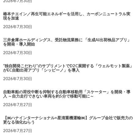
2026年7月30日
椿本チエイン／再生可能エネルギーを活用し、カーボンニュートラル実
現を加速
2026年7月30日
三井倉庫ホールディングス、受託物流業務に 「生成AI出荷検品アプリ」
を開発・導入開始
2026年7月30日
“独自開発こだわり”のサプリメントでD2C展開する「ウェルモット製薬」
がEC自動出荷アプリ「シッピーノ」を導入
2026年7月30日
自動車船の荷役中断を抑制する自動車移動用「スケーター」を開発・導
入 ～自力走行できない車両を約5分で移動可能に～
2026年7月27日
【㈱ハナインターナショナル×星清重機運輸㈱】グループ会社で販売力の
更なる強化ねらう
2026年7月27日