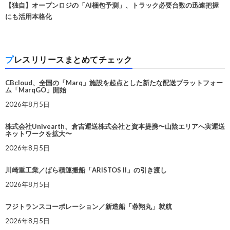
【独自】オープンロジの「AI梱包予測」、トラック必要台数の迅速把握
にも活用本格化
プレスリリースまとめてチェック
CBcloud、全国の「Marq」施設を起点とした新たな配送プラットフォー
ム「MarqGO」開始
2026年8月5日
株式会社Univearth、倉吉運送株式会社と資本提携〜山陰エリアへ実運送
ネットワークを拡大〜
2026年8月5日
川崎重工業／ばら積運搬船「ARISTOS II」の引き渡し
2026年8月5日
フジトランスコーポレーション／新造船「蓉翔丸」就航
2026年8月5日