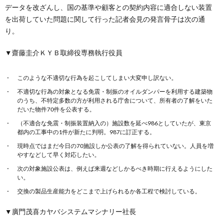
データを改ざんし、国の基準や顧客との契約内容に適合しない装置
を出荷していた問題に関して行った記者会見の発言骨子は次の通
り。
▼齋藤圭介ＫＹＢ取締役専務執行役員
このような不適切な行為を起こしてしまい大変申し訳ない。
不適切な行為の対象となる免震・制振のオイルダンパーを利用する建築物
のうち、不特定多数の方が利用される庁舎について、所有者の了解をいた
だいた物件70件を公表する。
（不適合な免震・制振装置納入の）施設数を延べ986としていたが、東京
都内の工事中の1件が新たに判明。987に訂正する。
現時点ではまだ今日の70施設しか公表の了解を得られていない。人員を増
やすなどして早く対応したい。
次の対象施設公表は、例えば来週などしかるべき時期に行えるようにした
い。
交換の製品生産能力をどこまで上げられるか各工程で検討している。
▼廣門茂喜カヤバシステムマシナリー社長