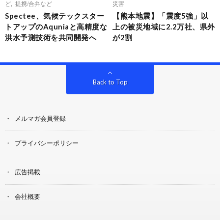
ど
,
提携/合弁など
災害
Spectee、気候テックスター
【熊本地震】「震度5強」以
トアップのAquniaと高精度な
上の被災地域に2.2万社、県外
洪水予測技術を共同開発へ
が2割
Back to Top
メルマガ会員登録
プライバシーポリシー
広告掲載
会社概要