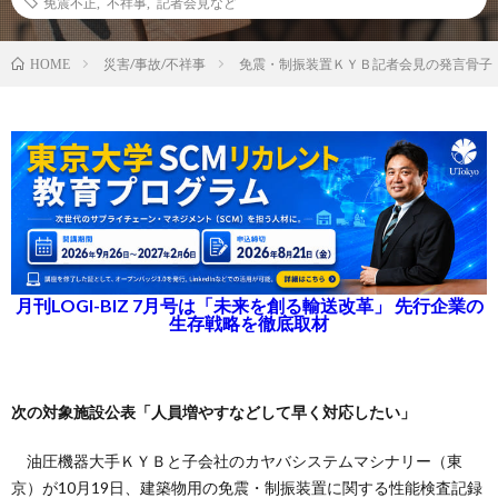
免震不正
,
不祥事
,
記者会見など
災害/事故/不祥事
免震・制振装置ＫＹＢ記者会見の発言骨子
HOME
月刊LOGI-BIZ 7月号は「未来を創る輸送改革」 先行企業の
生存戦略を徹底取材
次の対象施設公表「人員増やすなどして早く対応したい」
油圧機器大手ＫＹＢと子会社のカヤバシステムマシナリー（東
京）が10月19日、建築物用の免震・制振装置に関する性能検査記録