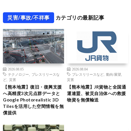
災害/事故/不祥事
カテゴリの最新記事
2026.08.05
2026.08.04
テクノロジー
,
プレスリリースな
プレスリリースなど
,
動向/展望
,
ど
,
災害
災害
【熊本地震】復旧・復興支援
【熊本地震】JR貨物と全国通
へ高精度3次元点群データと
運連盟、被災自治体への救援
Google Photorealistic 3D
物資を無償輸送
Tilesを活用した空間情報を無
償提供