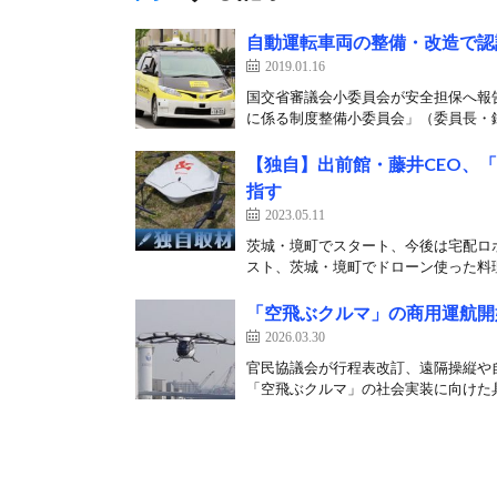
自動運転車両の整備・改造で認
2019.01.16
国交省審議会小委員会が安全担保へ報
に係る制度整備小委員会」（委員長・鎌
【独自】出前館・藤井CEO、
指す
2023.05.11
茨城・境町でスタート、今後は宅配ロ
スト、茨城・境町でドローン使った料理宅
「空飛ぶクルマ」の商用運航開始
2026.03.30
官民協議会が行程表改訂、遠隔操縦や自
「空飛ぶクルマ」の社会実装に向けた具