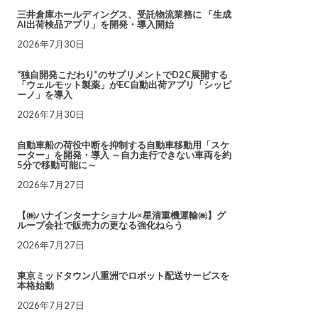
三井倉庫ホールディングス、受託物流業務に 「生成
AI出荷検品アプリ」を開発・導入開始
2026年7月30日
“独自開発こだわり”のサプリメントでD2C展開する
「ウェルモット製薬」がEC自動出荷アプリ「シッピ
ーノ」を導入
2026年7月30日
自動車船の荷役中断を抑制する自動車移動用「スケ
ーター」を開発・導入 ～自力走行できない車両を約
5分で移動可能に～
2026年7月27日
【㈱ハナインターナショナル×星清重機運輸㈱】グ
ループ会社で販売力の更なる強化ねらう
2026年7月27日
東京ミッドタウン八重洲でロボット配送サービスを
本格始動
2026年7月27日