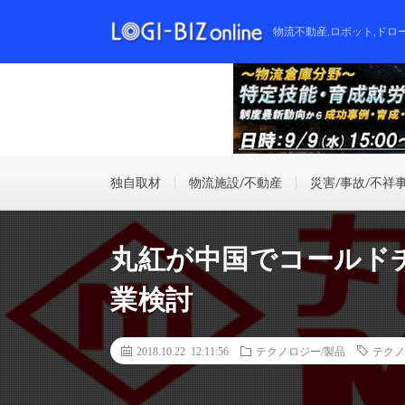
物流不動産,ロボット,ドロ
独自取材
物流施設/不動産
災害/事故/不祥
丸紅が中国でコールド
業検討
2018.10.22 12:11:56
テクノロジー/製品
テクノ