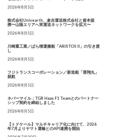
2026年8月5日
株式会社Univearth、倉吉運送株式会社と資本提
携〜山陰エリアへ実運送ネットワークを拡大〜
2026年8月5日
川崎重工業／ばら積運搬船「ARISTOS II」の引き渡
し
2026年8月5日
フジトランスコーポレーション／新造船「蓉翔丸」
就航
2026年8月5日
ネバーマイル：TGR Haas F1 Teamとのパートナー
シップ契約を締結しました
2026年8月5日
【トドケール】マルチキャリア化に向けて、2026
年7月よりヤマト運輸とのAPI連携を開始
2026年7月30日