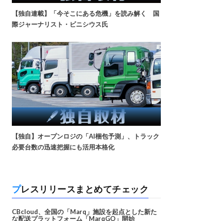
【独自連載】「今そこにある危機」を読み解く 国
際ジャーナリスト・ビニシウス氏
【独自】オープンロジの「AI梱包予測」、トラック
必要台数の迅速把握にも活用本格化
プレスリリースまとめてチェック
CBcloud、全国の「Marq」施設を起点とした新た
な配送プラットフォーム「MarqGO」開始