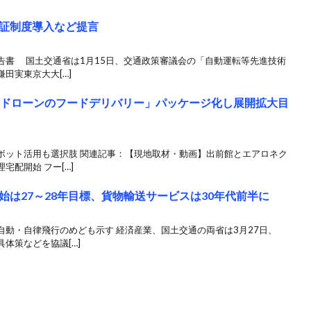
証制度導入など提言
告書 国土交通省は1月15日、交通政策審議会の「自動運転等先進技術
田実東京大大[…]
「ドローンのフードデリバリー」パッケージ化し展開拡大目
ボット活用も選択肢 関連記事：【現地取材・動画】出前館とエアロネク
配開始 フー[…]
は27～28年目標、貨物輸送サービスは30年代前半に
動・自律飛行のめども示す 経済産業、国土交通の両省は3月27日、
体策などを協議[…]