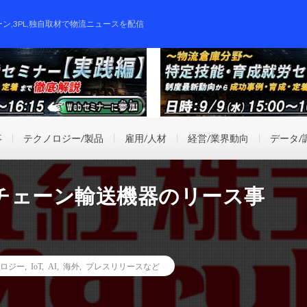
ーン,3PL,独自取材で物流ニュースを配信
事
テクノロジー/製品
雇用/人材
経営/業界動向
データ/
チェーン輸送機器のリース事
ロジー
,
IoT
,
AI
,
海外
,
プレスリリースなど