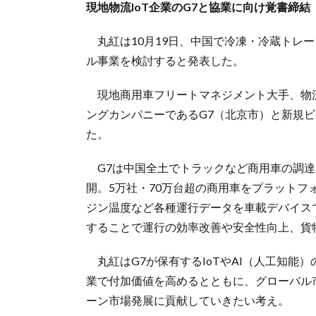
現地物流IoT企業のG7と協業に向け覚書締結
丸紅は10月19日、中国で冷凍・冷蔵トレ
ル事業を検討すると発表した。
現地商用車フリートマネジメント大手、物流
ングカンパニーであるG7（北京市）と新規
た。
G7は中国全土でトラックなど商用車の調達
開。5万社・70万台超の商用車をプラット
ジン温度など各種運行データを車載デバイス
することで運行の効率改善や安全性向上、貨
丸紅はG7が保有するIoTやAI（人工知能
業で付加価値を高めるとともに、グローバル
ーン市場発展に貢献していきたい考え。