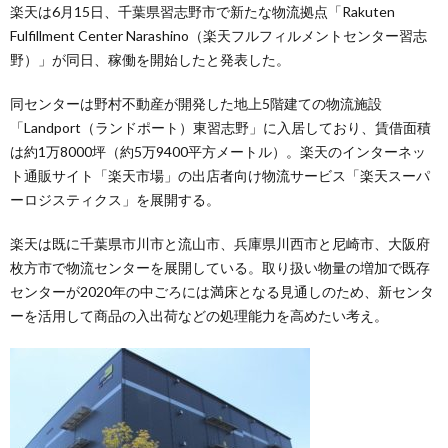
楽天は6月15日、千葉県習志野市で新たな物流拠点「Rakuten
Fulfillment Center Narashino（楽天フルフィルメントセンター習志
野）」が同日、稼働を開始したと発表した。
同センターは野村不動産が開発した地上5階建ての物流施設
「Landport（ランドポート）東習志野」に入居しており、賃借面積
は約1万8000坪（約5万9400平方メートル）。楽天のインターネッ
ト通販サイト「楽天市場」の出店者向け物流サービス「楽天スーパ
ーロジスティクス」を展開する。
楽天は既に千葉県市川市と流山市、兵庫県川西市と尼崎市、大阪府
枚方市で物流センターを展開している。取り扱い物量の増加で既存
センターが2020年の中ごろには満床となる見通しのため、新センタ
ーを活用して商品の入出荷などの処理能力を高めたい考え。