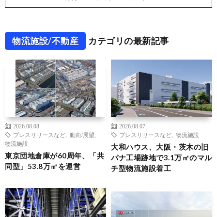
物流施設/不動産
カテゴリの最新記事
2026.08.08
2026.08.07
プレスリリースなど
,
動向/展望
,
プレスリリースなど
,
物流施設
物流施設
大和ハウス、大阪・茨木の旧
東京団地倉庫が60周年、「共
パナ工場跡地で3.1万㎡のマル
同型」53.8万㎡を運営
チ型物流施設着工