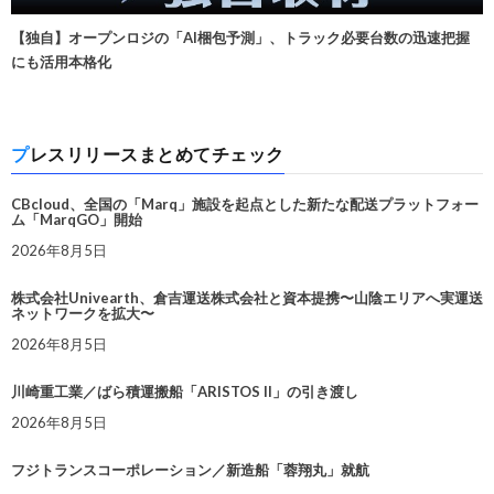
【独自】オープンロジの「AI梱包予測」、トラック必要台数の迅速把握
にも活用本格化
プレスリリースまとめてチェック
CBcloud、全国の「Marq」施設を起点とした新たな配送プラットフォー
ム「MarqGO」開始
2026年8月5日
株式会社Univearth、倉吉運送株式会社と資本提携〜山陰エリアへ実運送
ネットワークを拡大〜
2026年8月5日
川崎重工業／ばら積運搬船「ARISTOS II」の引き渡し
2026年8月5日
フジトランスコーポレーション／新造船「蓉翔丸」就航