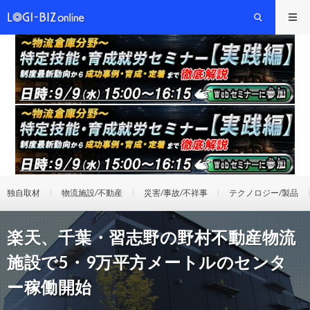
独自取材
物流施設/不動産
災害/事故/不祥事
テクノロジー/製品
楽天、千葉・習志野の野村不動産物流
施設で5・9万平方メートルのセンタ
ー稼働開始