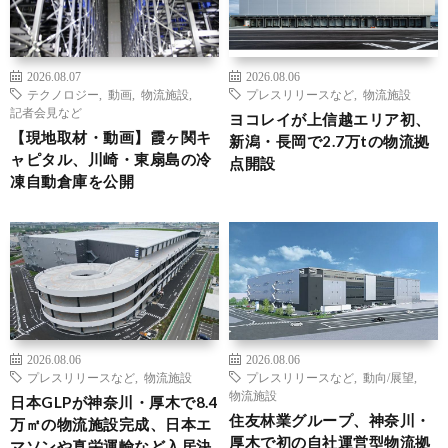
2026.08.07
2026.08.06
テクノロジー
,
動画
,
物流施設
,
プレスリリースなど
,
物流施設
記者会見など
ヨコレイが上信越エリア初、
【現地取材・動画】霞ヶ関キ
新潟・長岡で2.7万tの物流拠
ャピタル、川崎・東扇島の冷
点開設
凍自動倉庫を公開
2026.08.06
2026.08.06
プレスリリースなど
,
物流施設
プレスリリースなど
,
動向/展望
,
物流施設
日本GLPが神奈川・厚木で8.4
住友林業グループ、神奈川・
万㎡の物流施設完成、日本エ
厚木で初の自社運営型物流拠
マソンや真栄運輸など入居決