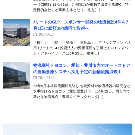
ー（CBRE）は4月1日、九州電力が単独で出資するSPC（特
定目的会社）が事業主体となり、北九[…]
JリートのGLP、スポンサー開発の物流施設4件を7
月1日に総額384億円で取得へ
2020.06.23
「横浜」「川島」「船橋」「東扇島」、ブリッジファンド活
用 JリートのGLP投資法人の資産運用を手掛けるGLPジャパ
ン・アドバイザーズは6月23日、物件[…]
物流商社トヨコン、愛知・豊川市内でオートストア
の自動倉庫システム採用予定の新物流拠点竣工
2024.04.13
25年5月本格稼働開始見込む 包装資材や物流機器の販売など
を手掛けるトヨコン（愛知県豊川市）は4月12日、同市内で
新たな物流拠点「豊川ロジテックセンタ[…]