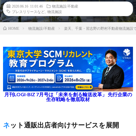
2020.06.16 11:01:46
物流施設/不動産
プレスリリースなど
,
物流施設
物流施設/不動産
楽天、千葉・習志野の野村不動産物流施設で
HOME
月刊LOGI-BIZ 7月号は「未来を創る輸送改革」 先行企業の
生存戦略を徹底取材
ネット通販出店者向けサービスを展開