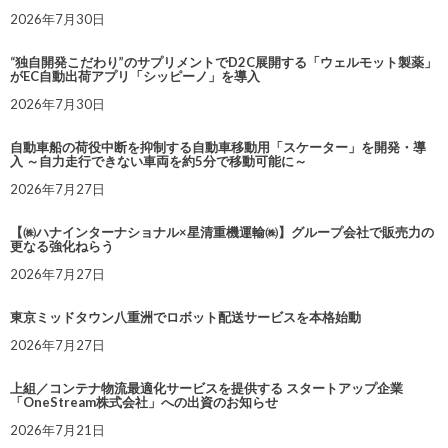
2026年7月30日
“独自開発こだわり”のサプリメントでD2C展開する「ウェルモット製薬」
がEC自動出荷アプリ「シッピーノ」を導入
2026年7月30日
自動車船の荷役中断を抑制する自動車移動用「スケーター」を開発・導
入 ～自力走行できない車両を約5分で移動可能に～
2026年7月27日
【㈱ハナインターナショナル×星清重機運輸㈱】グループ会社で販売力の
更なる強化ねらう
2026年7月27日
東京ミッドタウン八重洲でロボット配送サービスを本格始動
2026年7月27日
上組／コンテナ物流最適化サービスを提供する スタートアップ企業
「OneStream株式会社」への出資のお知らせ
2026年7月21日