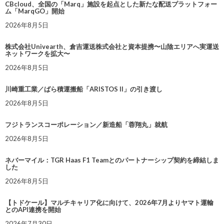
CBcloud、全国の「Marq」施設を起点とした新たな配送プラットフォー
ム「MarqGO」開始
2026年8月5日
株式会社Univearth、倉吉運送株式会社と資本提携〜山陰エリアへ実運送
ネットワークを拡大〜
2026年8月5日
川崎重工業／ばら積運搬船「ARISTOS II」の引き渡し
2026年8月5日
フジトランスコーポレーション／新造船「蓉翔丸」就航
2026年8月5日
ネバーマイル：TGR Haas F1 Teamとのパートナーシップ契約を締結しま
した
2026年8月5日
【トドケール】マルチキャリア化に向けて、2026年7月よりヤマト運輸
とのAPI連携を開始
2026年7月30日