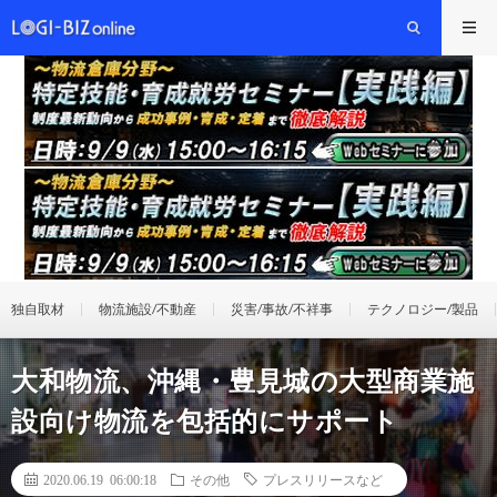
独自取材
物流施設/不動産
災害/事故/不祥事
テクノロジー/製品
大和物流、沖縄・豊見城の大型商業施
設向け物流を包括的にサポート
2020.06.19 06:00:18
その他
プレスリリースなど