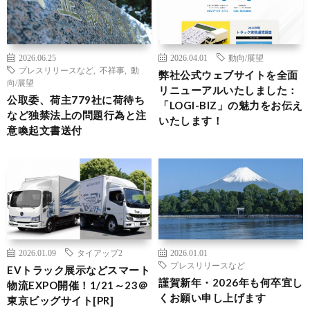
2026.06.25
2026.04.01
動向/展望
プレスリリースなど
,
不祥事
,
動
弊社公式ウェブサイトを全面
向/展望
リニューアルいたしました：
公取委、荷主779社に荷待ち
「LOGI-BIZ」の魅力をお伝え
など独禁法上の問題行為と注
いたします！
意喚起文書送付
2026.01.09
タイアップ2
2026.01.01
プレスリリースなど
EVトラック展示などスマート
謹賀新年・2026年も何卒宜し
物流EXPO開催！1/21～23＠
くお願い申し上げます
東京ビッグサイト[PR]