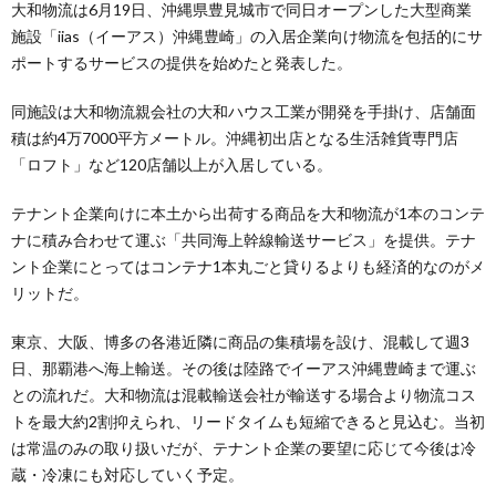
大和物流は6月19日、沖縄県豊見城市で同日オープンした大型商業
施設「iias（イーアス）沖縄豊崎」の入居企業向け物流を包括的にサ
ポートするサービスの提供を始めたと発表した。
同施設は大和物流親会社の大和ハウス工業が開発を手掛け、店舗面
積は約4万7000平方メートル。沖縄初出店となる生活雑貨専門店
「ロフト」など120店舗以上が入居している。
テナント企業向けに本土から出荷する商品を大和物流が1本のコンテ
ナに積み合わせて運ぶ「共同海上幹線輸送サービス」を提供。テナ
ント企業にとってはコンテナ1本丸ごと貸りるよりも経済的なのがメ
リットだ。
東京、大阪、博多の各港近隣に商品の集積場を設け、混載して週3
日、那覇港へ海上輸送。その後は陸路でイーアス沖縄豊崎まで運ぶ
との流れだ。大和物流は混載輸送会社が輸送する場合より物流コス
トを最大約2割抑えられ、リードタイムも短縮できると見込む。当初
は常温のみの取り扱いだが、テナント企業の要望に応じて今後は冷
蔵・冷凍にも対応していく予定。