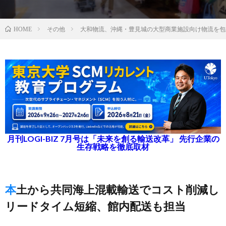
その他
大和物流、沖縄・豊見城の大型商業施設向け物流を包
HOME
月刊LOGI-BIZ 7月号は「未来を創る輸送改革」 先行企業の
生存戦略を徹底取材
本土から共同海上混載輸送でコスト削減し
リードタイム短縮、館内配送も担当