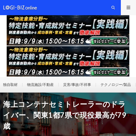
独自取材
物流施設/不動産
災害/事故/不祥事
テクノロジー/製品
海上コンテナセミトレーラーのドラ
イバー、関東1都7県で現役最高が79
歳