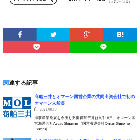
関連する記事
商船三井とオマーン国営企業の共同出資会社で初の
オマーン人船長
2021.08.18
海事産業発展を今後も支援 商船三井は8月18日、オマーン国
営海運会社Asyad Shipping （国営海運会社Oman Shipping
Compa[…]