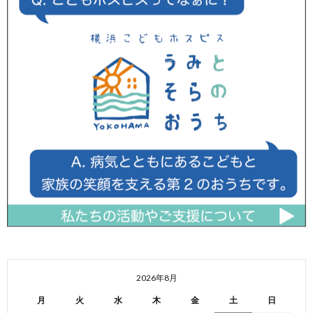
2026年8月
月
火
水
木
金
土
日