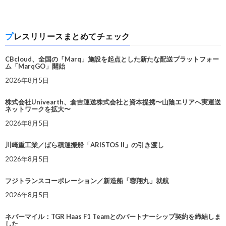
プレスリリースまとめてチェック
CBcloud、全国の「Marq」施設を起点とした新たな配送プラットフォー
ム「MarqGO」開始
2026年8月5日
株式会社Univearth、倉吉運送株式会社と資本提携〜山陰エリアへ実運送
ネットワークを拡大〜
2026年8月5日
川崎重工業／ばら積運搬船「ARISTOS II」の引き渡し
2026年8月5日
フジトランスコーポレーション／新造船「蓉翔丸」就航
2026年8月5日
ネバーマイル：TGR Haas F1 Teamとのパートナーシップ契約を締結しま
した