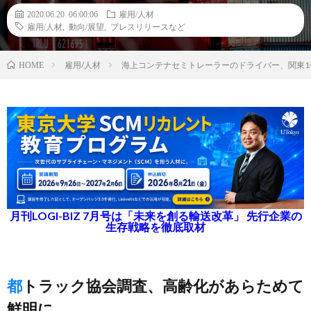
2020.06.20 06:00:06
雇用/人材
雇用/人材
,
動向/展望
,
プレスリリースなど
雇用/人材
海上コンテナセミトレーラーのドライバー、関東1
HOME
月刊LOGI-BIZ 7月号は「未来を創る輸送改革」 先行企業の
生存戦略を徹底取材
都トラック協会調査、高齢化があらためて
鮮明に