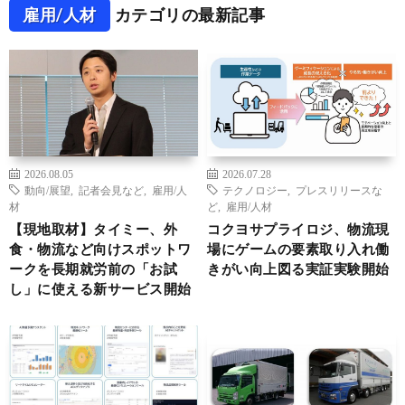
雇用/人材
カテゴリの最新記事
2026.08.05
2026.07.28
動向/展望
,
記者会見など
,
雇用/人
テクノロジー
,
プレスリリースな
材
ど
,
雇用/人材
【現地取材】タイミー、外
コクヨサプライロジ、物流現
食・物流など向けスポットワ
場にゲームの要素取り入れ働
ークを長期就労前の「お試
きがい向上図る実証実験開始
し」に使える新サービス開始