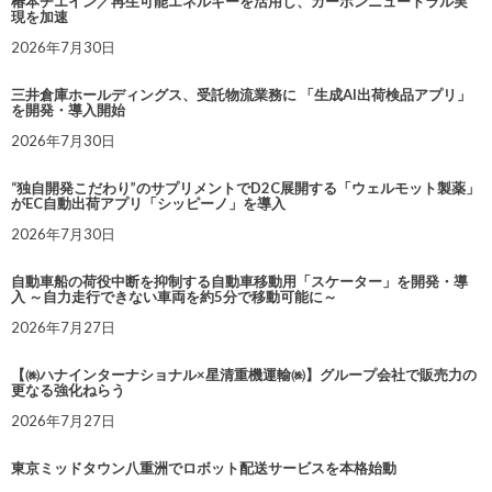
椿本チエイン／再生可能エネルギーを活用し、カーボンニュートラル実
現を加速
2026年7月30日
三井倉庫ホールディングス、受託物流業務に 「生成AI出荷検品アプリ」
を開発・導入開始
2026年7月30日
“独自開発こだわり”のサプリメントでD2C展開する「ウェルモット製薬」
がEC自動出荷アプリ「シッピーノ」を導入
2026年7月30日
自動車船の荷役中断を抑制する自動車移動用「スケーター」を開発・導
入 ～自力走行できない車両を約5分で移動可能に～
2026年7月27日
【㈱ハナインターナショナル×星清重機運輸㈱】グループ会社で販売力の
更なる強化ねらう
2026年7月27日
東京ミッドタウン八重洲でロボット配送サービスを本格始動