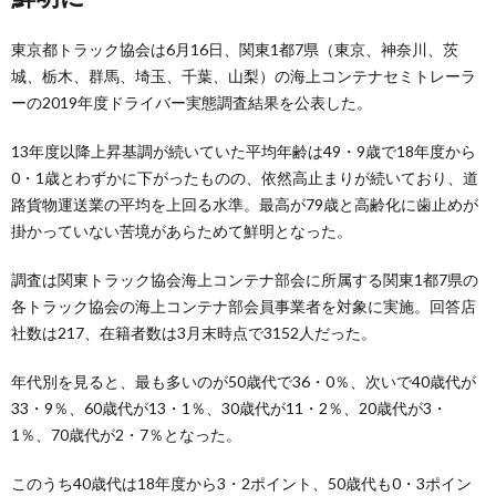
東京都トラック協会は6月16日、関東1都7県（東京、神奈川、茨
城、栃木、群馬、埼玉、千葉、山梨）の海上コンテナセミトレーラ
ーの2019年度ドライバー実態調査結果を公表した。
13年度以降上昇基調が続いていた平均年齢は49・9歳で18年度から
0・1歳とわずかに下がったものの、依然高止まりが続いており、道
路貨物運送業の平均を上回る水準。最高が79歳と高齢化に歯止めが
掛かっていない苦境があらためて鮮明となった。
調査は関東トラック協会海上コンテナ部会に所属する関東1都7県の
各トラック協会の海上コンテナ部会員事業者を対象に実施。回答店
社数は217、在籍者数は3月末時点で3152人だった。
年代別を見ると、最も多いのが50歳代で36・0％、次いで40歳代が
33・9％、60歳代が13・1％、30歳代が11・2％、20歳代が3・
1％、70歳代が2・7％となった。
このうち40歳代は18年度から3・2ポイント、50歳代も0・3ポイン