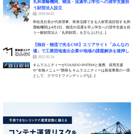
丸和運輸機関、物流・流通学ぶ学生への奨学支援担
う財団法人設立
2019.04.03
和佐見社長が代表理事、将来活躍できる人材育成目指す 丸和
運輸機関は4月3日、物流や流通を学ぶ学生への奨学支援を担
う一般財団法人「丸和財団」を立ち上げた[…]
【独自・物流で光るCSR】エリアサイト「みんなの
場」で工業団地進出企業や地域の課題解決を後押し
2022.02.24
キムラユニティーがCUUSOO SYSTEMと連携、採用支援
や“名物メニュー”開発も キムラユニティーは新規事業の一環
として、クラウドファンディングな[…]