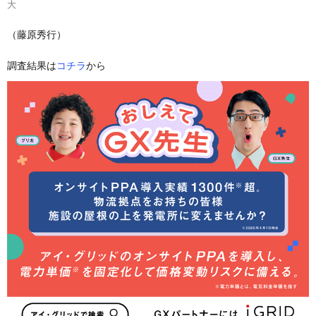
大
（藤原秀行）
調査結果は
コチラ
から