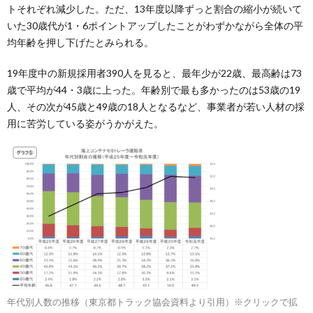
トそれぞれ減少した。ただ、13年度以降ずっと割合の縮小が続いて
いた30歳代が1・6ポイントアップしたことがわずかながら全体の平
均年齢を押し下げたとみられる。
19年度中の新規採用者390人を見ると、最年少が22歳、最高齢は73
歳で平均が44・3歳に上った。年齢別で最も多かったのは53歳の19
人、その次が45歳と49歳の18人となるなど、事業者が若い人材の採
用に苦労している姿がうかがえた。
年代別人数の推移（東京都トラック協会資料より引用）※クリックで拡