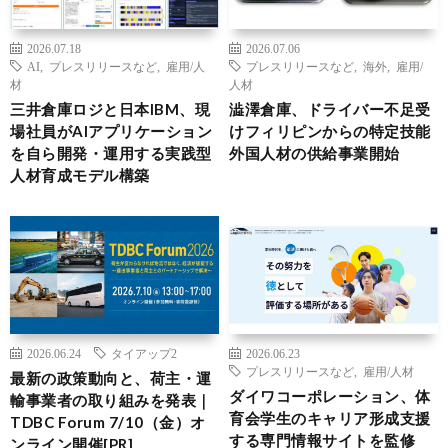
2026.07.18
2026.07.06
AI
,
プレスリリースなど
,
雇用/人
プレスリリースなど
,
海外
,
雇用/
材
人材
三井倉庫ロジと日本IBM、現
澁澤倉庫、ドライバー不足受
場社員がAIアプリケーション
けフィリピンからの特定技能
を自ら開発・運用する実践型
外国人材の供給事業開始
人材育成モデル構築
2026.06.24
タイアップ2
2026.06.23
プレスリリースなど
,
雇用/人材
最新の政策動向と、荷主・運
ダイワコーポレーション、体
輸事業者の取り組みを発表｜
育会学生のキャリア形成支援
TDBC Forum 7/10（金）オ
する専門情報サイトを監修
ンライン開催[PR]