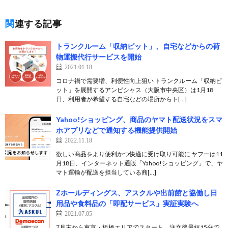
関連する記事
トランクルーム「収納ピット」、自宅などからの荷
物運搬代行サービスを開始
2021.01.18
コロナ禍で需要増、利便性向上狙い トランクルーム「収納ピ
ット」を展開するアンビシャス（大阪市中央区）は1月18
日、利用者が希望する自宅などの場所からト[…]
Yahoo!ショッピング、商品のヤマト配送状況をスマ
ホアプリなどで通知する機能提供開始
2022.11.18
欲しい商品をより便利かつ快適に受け取り可能に ヤフーは11
月18日、インターネット通販「Yahoo!ショッピング」で、ヤ
マト運輸が配送を担当している商[…]
Zホールディングス、アスクルや出前館と協働し日
用品や食料品の「即配サービス」実証実験へ
2021.07.05
7月末から東京・板橋エリアでスタート、注文後最短15分で