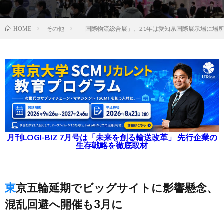
その他
「国際物流総合展」、21年は愛知県国際展示場に場
HOME
月刊LOGI-BIZ 7月号は「未来を創る輸送改革」 先行企業の
生存戦略を徹底取材
東京五輪延期でビッグサイトに影響懸念、
混乱回避へ開催も3月に