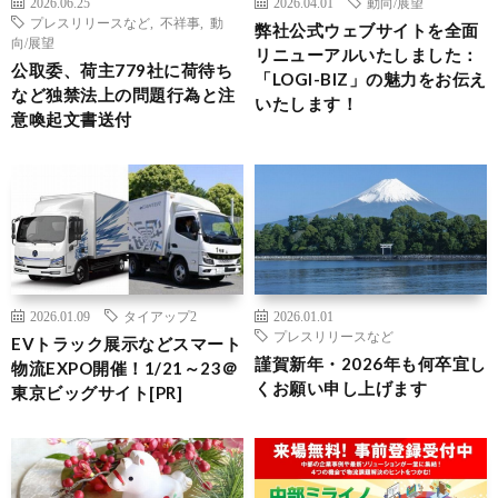
2026.06.25
2026.04.01
動向/展望
プレスリリースなど
,
不祥事
,
動
弊社公式ウェブサイトを全面
向/展望
リニューアルいたしました：
公取委、荷主779社に荷待ち
「LOGI-BIZ」の魅力をお伝え
など独禁法上の問題行為と注
いたします！
意喚起文書送付
2026.01.09
タイアップ2
2026.01.01
プレスリリースなど
EVトラック展示などスマート
謹賀新年・2026年も何卒宜し
物流EXPO開催！1/21～23＠
くお願い申し上げます
東京ビッグサイト[PR]