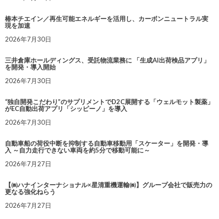
椿本チエイン／再生可能エネルギーを活用し、カーボンニュートラル実
現を加速
2026年7月30日
三井倉庫ホールディングス、受託物流業務に 「生成AI出荷検品アプリ」
を開発・導入開始
2026年7月30日
“独自開発こだわり”のサプリメントでD2C展開する「ウェルモット製薬」
がEC自動出荷アプリ「シッピーノ」を導入
2026年7月30日
自動車船の荷役中断を抑制する自動車移動用「スケーター」を開発・導
入 ～自力走行できない車両を約5分で移動可能に～
2026年7月27日
【㈱ハナインターナショナル×星清重機運輸㈱】グループ会社で販売力の
更なる強化ねらう
2026年7月27日