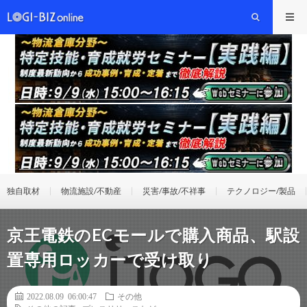
独自取材
物流施設/不動産
災害/事故/不祥事
テクノロジー/製品
京王電鉄のECモールで購入商品、駅設
置専用ロッカーで受け取り
2022.08.09 06:00:47
その他