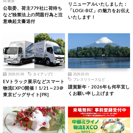
向/展望
リニューアルいたしました：
公取委、荷主779社に荷待ち
「LOGI-BIZ」の魅力をお伝え
など独禁法上の問題行為と注
いたします！
意喚起文書送付
2026.01.09
タイアップ2
2026.01.01
プレスリリースなど
EVトラック展示などスマート
謹賀新年・2026年も何卒宜し
物流EXPO開催！1/21～23＠
くお願い申し上げます
東京ビッグサイト[PR]