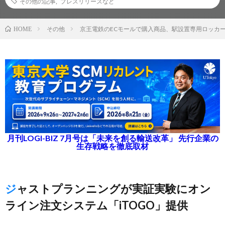
その他の記事
,
プレスリリースなど
その他
京王電鉄のECモールで購入商品、駅設置専用ロッカ
HOME
月刊LOGI-BIZ 7月号は「未来を創る輸送改革」 先行企業の
生存戦略を徹底取材
ジャストプランニングが実証実験にオン
ライン注文システム「iTOGO」提供