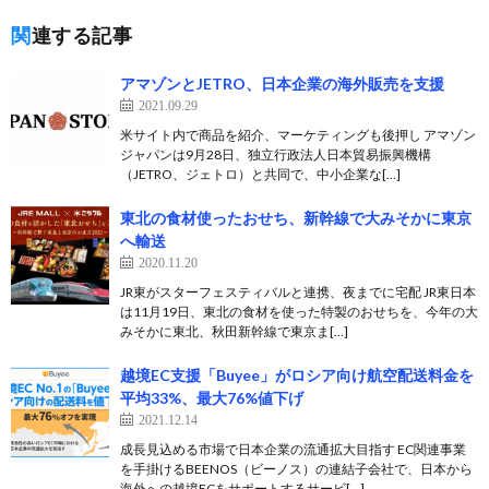
関連する記事
アマゾンとJETRO、日本企業の海外販売を支援
2021.09.29
米サイト内で商品を紹介、マーケティングも後押し アマゾン
ジャパンは9月28日、独立行政法人日本貿易振興機構
（JETRO、ジェトロ）と共同で、中小企業な[…]
東北の食材使ったおせち、新幹線で大みそかに東京
へ輸送
2020.11.20
JR東がスターフェスティバルと連携、夜までに宅配 JR東日本
は11月19日、東北の食材を使った特製のおせちを、今年の大
みそかに東北、秋田新幹線で東京ま[…]
越境EC支援「Buyee」がロシア向け航空配送料金を
平均33%、最大76%値下げ
2021.12.14
成長見込める市場で日本企業の流通拡大目指す EC関連事業
を手掛けるBEENOS（ビーノス）の連結子会社で、日本から
海外への越境ECをサポートするサービ[…]