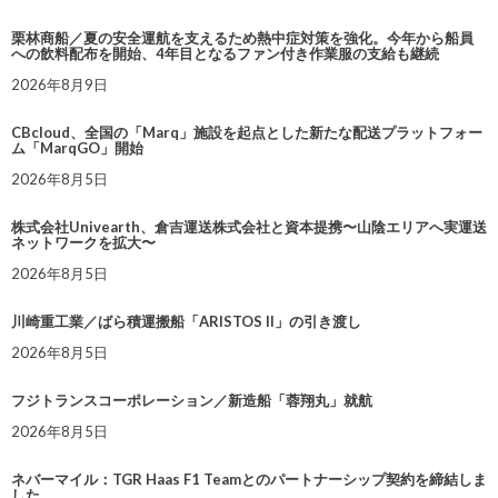
栗林商船／夏の安全運航を支えるため熱中症対策を強化。今年から船員
への飲料配布を開始、4年目となるファン付き作業服の支給も継続
2026年8月9日
CBcloud、全国の「Marq」施設を起点とした新たな配送プラットフォー
ム「MarqGO」開始
2026年8月5日
株式会社Univearth、倉吉運送株式会社と資本提携〜山陰エリアへ実運送
ネットワークを拡大〜
2026年8月5日
川崎重工業／ばら積運搬船「ARISTOS II」の引き渡し
2026年8月5日
フジトランスコーポレーション／新造船「蓉翔丸」就航
2026年8月5日
ネバーマイル：TGR Haas F1 Teamとのパートナーシップ契約を締結しま
した