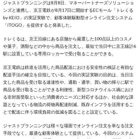
ジャストプランニングは8月8日、マネーパートナーズソリューショ
ンズと連携し、京王電鉄が8月17日に開始するECモール「トレくる
by KEIO」の実証実験で、顧客体験駆動型オンライン注文システム
「iTOGO」を提供すると発表した。
トレくるは、京王沿線にある店舗から厳選した100点以上のコスメ
や菓子、酒類などの中から商品を注文し、最短で当日中に京王線計6
駅に設置している専用ロッカーで受け取ることができる。
京王電鉄は鉄道を活用した商品配送における安全性の検証と有効な
配送手法の確立を目指している。今回の実証実験の目的は、当日注
文した商品を受け取る速達性や、通勤・通学、買い物の帰りに駅で
商品を受け取ることができる利便性、新型コロナウイルス禍におけ
る非対面受取といった消費者のニーズに対応するほか、社会的な課
題となっている物流の荷物再配達削減、既存インフラを活用するこ
とで配送に伴う環境負荷の低減を図ることと設定している。
ジャストプランニングは様々な場面でオンライン注文を単なる注文
手段でなく、最適な顧客体験として提供している。今回のシステム