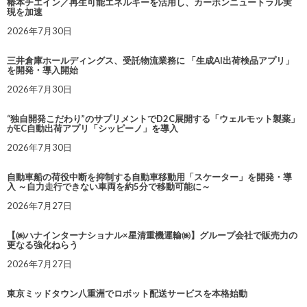
椿本チエイン／再生可能エネルギーを活用し、カーボンニュートラル実
現を加速
2026年7月30日
三井倉庫ホールディングス、受託物流業務に 「生成AI出荷検品アプリ」
を開発・導入開始
2026年7月30日
“独自開発こだわり”のサプリメントでD2C展開する「ウェルモット製薬」
がEC自動出荷アプリ「シッピーノ」を導入
2026年7月30日
自動車船の荷役中断を抑制する自動車移動用「スケーター」を開発・導
入 ～自力走行できない車両を約5分で移動可能に～
2026年7月27日
【㈱ハナインターナショナル×星清重機運輸㈱】グループ会社で販売力の
更なる強化ねらう
2026年7月27日
東京ミッドタウン八重洲でロボット配送サービスを本格始動