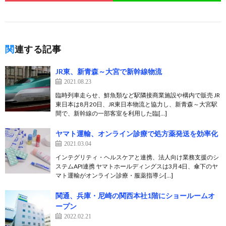
関連する記事
JR東、新青森～大宮で新幹線物流
2021.08.23
臨時列車走らせ、鮮魚類など駅隣接商業施設や構内で販売 JR
東日本は8月20日、JR東日本物流と協力し、新青森～大宮駅
間で、新幹線の一部客室を利用した臨[…]
ヤマト運輸、オンライン診療で処方薬発送を効率化
2021.03.04
インテグリティ・ヘルスケアと連携、法人向け業務支援のシ
ステムAPI連携 ヤマトホールディングスは3月4日、傘下のヤ
マト運輸がオンライン診療・服薬指導シ[…]
関通、兵庫・尼崎の関西本社1階にショールームオ
ープン
2022.02.21