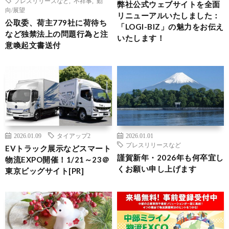
プレスリリースなど
,
不祥事
,
動
弊社公式ウェブサイトを全面
向/展望
リニューアルいたしました：
公取委、荷主779社に荷待ち
「LOGI-BIZ」の魅力をお伝え
など独禁法上の問題行為と注
いたします！
意喚起文書送付
2026.01.09
タイアップ2
2026.01.01
プレスリリースなど
EVトラック展示などスマート
謹賀新年・2026年も何卒宜し
物流EXPO開催！1/21～23＠
くお願い申し上げます
東京ビッグサイト[PR]