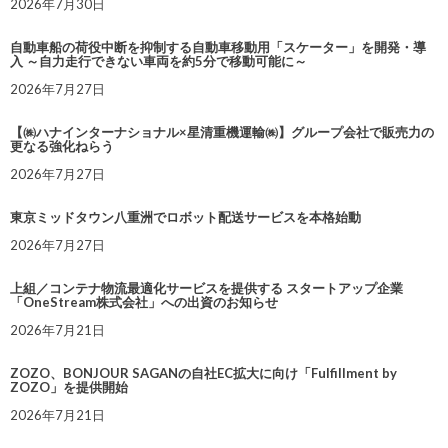
2026年7月30日
自動車船の荷役中断を抑制する自動車移動用「スケーター」を開発・導
入 ～自力走行できない車両を約5分で移動可能に～
2026年7月27日
【㈱ハナインターナショナル×星清重機運輸㈱】グループ会社で販売力の
更なる強化ねらう
2026年7月27日
東京ミッドタウン八重洲でロボット配送サービスを本格始動
2026年7月27日
上組／コンテナ物流最適化サービスを提供する スタートアップ企業
「OneStream株式会社」への出資のお知らせ
2026年7月21日
ZOZO、BONJOUR SAGANの自社EC拡大に向け「Fulfillment by
ZOZO」を提供開始
2026年7月21日