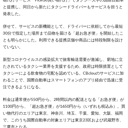
と提携し、同日から新たにタクシードライバーもサービスを担うと
発表した。
併せて、サービスの新機能として、ドライバーに依頼してから最短
30分で指定した場所まで品物を届ける「超お急ぎ便」を開始したこ
とも明らかにした。利用できる提携店舗や商品には特段制限を設け
ていない。
新型コロナウイルスの感染拡大で旅客輸送需要が激減し、窮地に立
たされているタクシー業界を支援するため、政府は時限措置として
タクシーによる飲食物の宅配を認めている。CBclouのサービスに加
わることで、国際自動車はスマートフォンのアプリ経由で迅速に受
注できるようになる。
料金は通常便が550円から、2時間以内の配送となる「お急ぎ便」が
1100円から、「超お急ぎ便」が1650円から（いずれも税込み）。買
い物代行のエリアは東京、神奈川、埼玉、千葉、愛知、大阪、福岡
で、このうち国際自動車の対象エリアは東京23区および武蔵野市、
三鷹市となる。