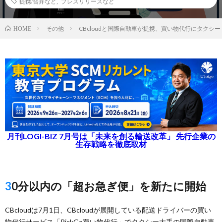
提携/合弁など
,
プレスリリースなど
その他
CBcloudと国際自動車が提携、買い物代行にタクシ
HOME
月刊LOGI-BIZ 7月号は「未来を創る輸送改革」 先行企業の
生存戦略を徹底取材
30分以内の「超お急ぎ便」を新たに開始
CBcloudは7月1日、CBcloudが展開している配送ドライバーの買い
物代行サービス「PickGo買い物代行」でタクシー大手の国際自動車