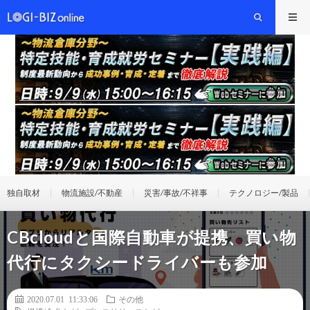
独自取材
物流施設/不動産
災害/事故/不祥事
テクノロジー/製品
CBcloudと国際自動車が提携、買い物
代行にタクシードライバーも参加
2020.07.01 11:33:06
その他