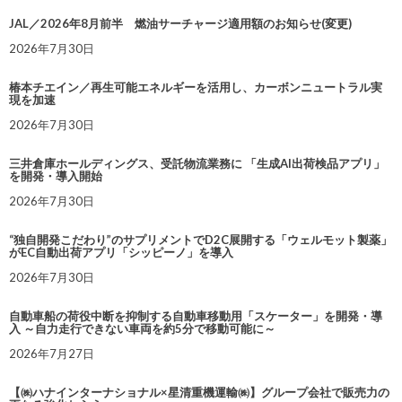
JAL／2026年8月前半 燃油サーチャージ適用額のお知らせ(変更)
2026年7月30日
椿本チエイン／再生可能エネルギーを活用し、カーボンニュートラル実
現を加速
2026年7月30日
三井倉庫ホールディングス、受託物流業務に 「生成AI出荷検品アプリ」
を開発・導入開始
2026年7月30日
“独自開発こだわり”のサプリメントでD2C展開する「ウェルモット製薬」
がEC自動出荷アプリ「シッピーノ」を導入
2026年7月30日
自動車船の荷役中断を抑制する自動車移動用「スケーター」を開発・導
入 ～自力走行できない車両を約5分で移動可能に～
2026年7月27日
【㈱ハナインターナショナル×星清重機運輸㈱】グループ会社で販売力の