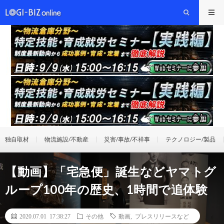
独自取材
物流施設/不動産
災害/事故/不祥事
テクノロジー/製品
【動画】「宅急便」誕生などヤマトグ
ループ100年の歴史、1時間で追体験
2020.07.01 17:38:27
その他
動画
,
プレスリリースなど