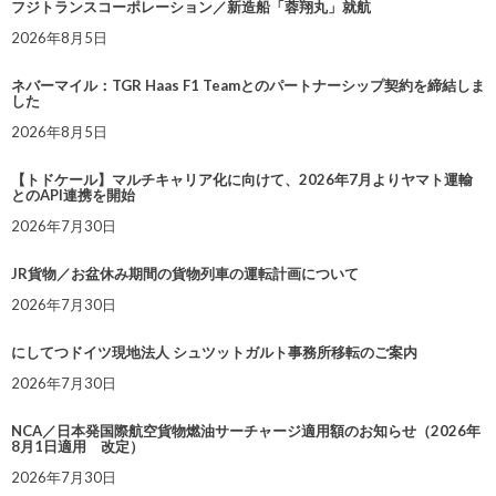
フジトランスコーポレーション／新造船「蓉翔丸」就航
2026年8月5日
ネバーマイル：TGR Haas F1 Teamとのパートナーシップ契約を締結しま
した
2026年8月5日
【トドケール】マルチキャリア化に向けて、2026年7月よりヤマト運輸
とのAPI連携を開始
2026年7月30日
JR貨物／お盆休み期間の貨物列車の運転計画について
2026年7月30日
にしてつドイツ現地法人 シュツットガルト事務所移転のご案内
2026年7月30日
NCA／日本発国際航空貨物燃油サーチャージ適用額のお知らせ（2026年
8月1日適用 改定）
2026年7月30日