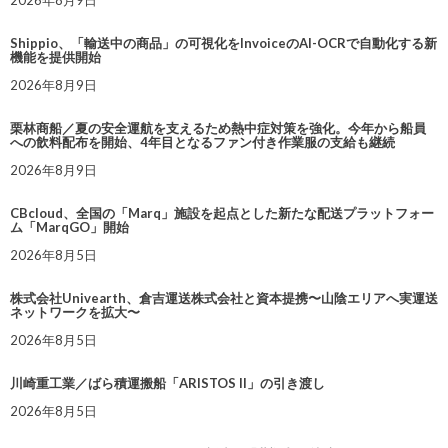
2026年8月9日
Shippio、「輸送中の商品」の可視化をInvoiceのAI-OCRで自動化する新
機能を提供開始
2026年8月9日
栗林商船／夏の安全運航を支えるため熱中症対策を強化。今年から船員
への飲料配布を開始、4年目となるファン付き作業服の支給も継続
2026年8月9日
CBcloud、全国の「Marq」施設を起点とした新たな配送プラットフォー
ム「MarqGO」開始
2026年8月5日
株式会社Univearth、倉吉運送株式会社と資本提携〜山陰エリアへ実運送
ネットワークを拡大〜
2026年8月5日
川崎重工業／ばら積運搬船「ARISTOS II」の引き渡し
2026年8月5日