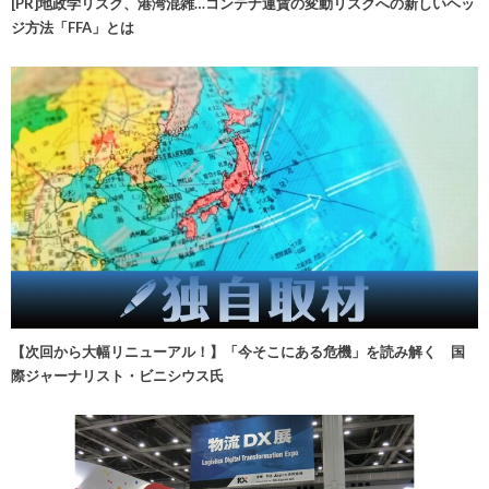
[PR]地政学リスク、港湾混雑…コンテナ運賃の変動リスクへの新しいヘッ
ジ方法「FFA」とは
【次回から大幅リニューアル！】「今そこにある危機」を読み解く 国
際ジャーナリスト・ビニシウス氏