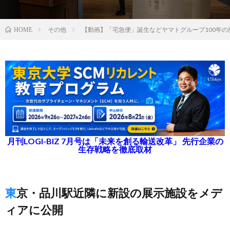
その他
【動画】「宅急便」誕生などヤマトグループ100年の
HOME
月刊LOGI-BIZ 7月号は「未来を創る輸送改革」 先行企業の
生存戦略を徹底取材
東京・品川駅近隣に新設の展示施設をメデ
ィアに公開