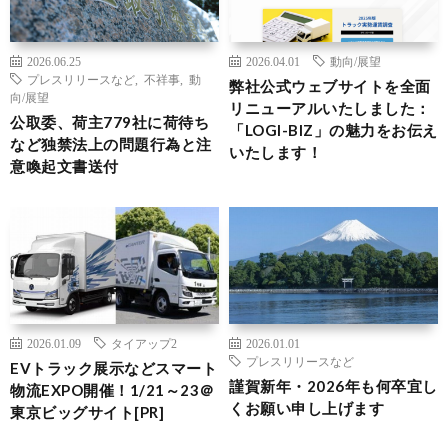
2026.06.25
2026.04.01
動向/展望
プレスリリースなど
,
不祥事
,
動
弊社公式ウェブサイトを全面
向/展望
リニューアルいたしました：
公取委、荷主779社に荷待ち
「LOGI-BIZ」の魅力をお伝え
など独禁法上の問題行為と注
いたします！
意喚起文書送付
2026.01.09
タイアップ2
2026.01.01
プレスリリースなど
EVトラック展示などスマート
謹賀新年・2026年も何卒宜し
物流EXPO開催！1/21～23＠
くお願い申し上げます
東京ビッグサイト[PR]