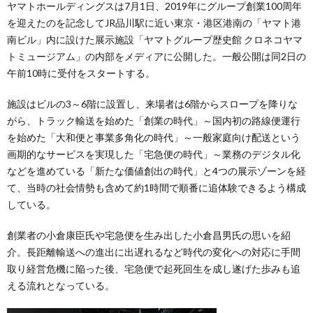
ヤマトホールディングスは7月1日、2019年にグループ創業100周年
を迎えたのを記念してJR品川駅に近い東京・港区港南の「ヤマト港
南ビル」内に設けた展示施設「ヤマトグループ歴史館 クロネコヤマ
トミュージアム」の内部をメディアに公開した。一般公開は同2日の
午前10時に受付をスタートする。
施設はビルの3～6階に設置し、来場者は6階からスロープを降りな
がら、トラック輸送を始めた「創業の時代」～国内初の路線便運行
を始めた「大和便と事業多角化の時代」～一般家庭向け配送という
画期的なサービスを実現した「宅急便の時代」～業務のデジタル化
などを進めている「新たな価値創出の時代」と4つの展示ゾーンを経
て、当時の社会情勢も含めて約1時間で順番に追体験できるよう構成
している。
創業者の小倉康臣氏や宅急便を生み出した小倉昌男氏の思いを紹
介。長距離輸送への進出に出遅れるなど時代の変化への対応に手間
取り経営危機に陥った後、宅急便で起死回生を成し遂げた歩みも追
える流れとなっている。