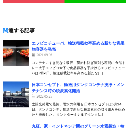
関連する記事
エフピコチューバ、輸送積載効率高める新たな青果
物容器を発売
2021.09.06
コンテナにすき間なく収容、荷崩れ防ぎ陳列も容易に 食品ト
レー大手エフピコ傘下で食品容器を手掛けるエフピコチュー
バは9月6日、輸送積載効率を高める新たな[…]
日本コンセプト、輸送用タンクコンテナ洗浄・メン
テナンス時の脱炭素化開始
2022.05.25
太陽光発電で蒸気、雨水の利用も 日本コンセプトは5月24
日、タンクコンテナ輸送で新たな脱炭素化の取り組みを始め
たと発表した。 タンクターミナルでタンク[…]
丸紅、豪・インドネシア間のグリーン水素製造・輸