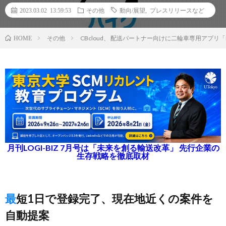
2023.03.02 13:59:53
その他
動向/展望
,
プレスリリースなど
その他
CBcloud、 配送パートナー向けに二輪車専用アプリ「
HOME
月刊LOGI-BIZ 7月号は「未来を創る輸送改革」 先行企業の
生存戦略を徹底取材
最短1日で登録完了、現在地近くの案件を
自動提案