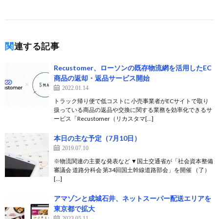
関連する記事
Recustomer、ローソンの既存物流網を活用したEC
商品の返却・返品サービス開始
2022.01.14
トラック帰り便で低コストに 小売事業者がECサイトで取り
扱っている商品の返品や交換に関する業務を効率化できるサ
ービス「Recustomer（リカスタマ[…]
本日の主な予定（7月10日）
2019.07.10
※物流関連の主要な発表など ▼国土交通省が「社会資本整備
審議会 道路分科会 第34回国土幹線道路部会」を開催 （了）
[…]
アマゾンと成城石井、ネットスーパー配送エリアを
東京都で拡大
2023.05.11