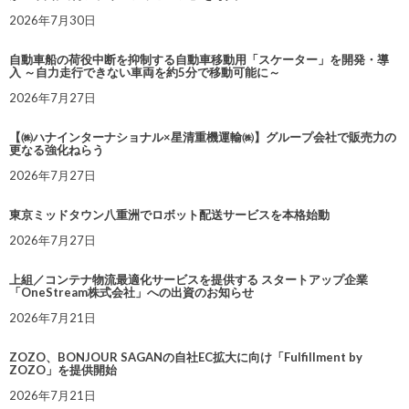
2026年7月30日
自動車船の荷役中断を抑制する自動車移動用「スケーター」を開発・導
入 ～自力走行できない車両を約5分で移動可能に～
2026年7月27日
【㈱ハナインターナショナル×星清重機運輸㈱】グループ会社で販売力の
更なる強化ねらう
2026年7月27日
東京ミッドタウン八重洲でロボット配送サービスを本格始動
2026年7月27日
上組／コンテナ物流最適化サービスを提供する スタートアップ企業
「OneStream株式会社」への出資のお知らせ
2026年7月21日
ZOZO、BONJOUR SAGANの自社EC拡大に向け「Fulfillment by
ZOZO」を提供開始
2026年7月21日