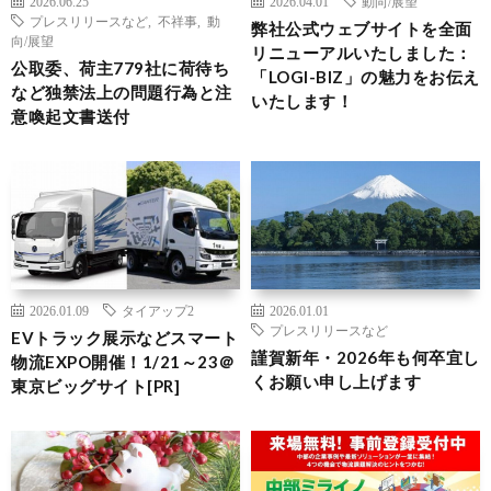
2026.06.25
2026.04.01
動向/展望
プレスリリースなど
,
不祥事
,
動
弊社公式ウェブサイトを全面
向/展望
リニューアルいたしました：
公取委、荷主779社に荷待ち
「LOGI-BIZ」の魅力をお伝え
など独禁法上の問題行為と注
いたします！
意喚起文書送付
2026.01.09
タイアップ2
2026.01.01
プレスリリースなど
EVトラック展示などスマート
謹賀新年・2026年も何卒宜し
物流EXPO開催！1/21～23＠
くお願い申し上げます
東京ビッグサイト[PR]