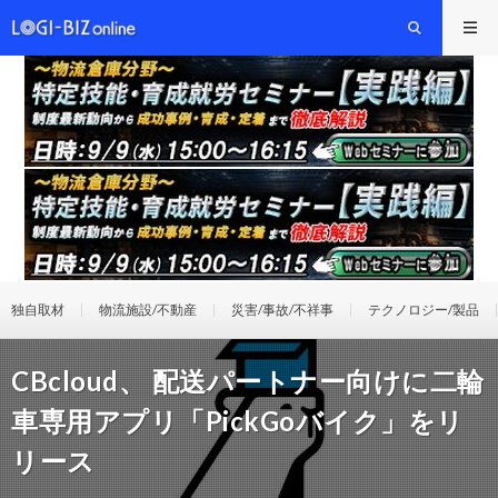
独自取材
物流施設/不動産
災害/事故/不祥事
テクノロジー/製品
CBcloud、 配送パートナー向けに二輪
車専用アプリ「PickGoバイク」をリ
リース