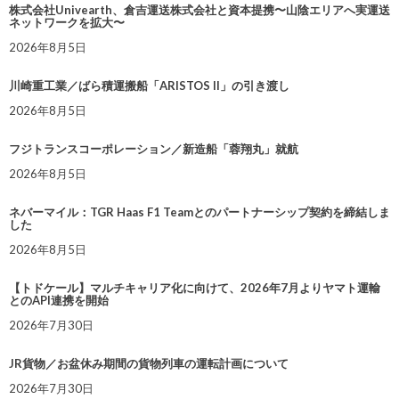
株式会社Univearth、倉吉運送株式会社と資本提携〜山陰エリアへ実運送
ネットワークを拡大〜
2026年8月5日
川崎重工業／ばら積運搬船「ARISTOS II」の引き渡し
2026年8月5日
フジトランスコーポレーション／新造船「蓉翔丸」就航
2026年8月5日
ネバーマイル：TGR Haas F1 Teamとのパートナーシップ契約を締結しま
した
2026年8月5日
【トドケール】マルチキャリア化に向けて、2026年7月よりヤマト運輸
とのAPI連携を開始
2026年7月30日
JR貨物／お盆休み期間の貨物列車の運転計画について
2026年7月30日