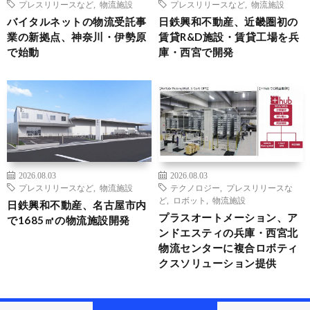
プレスリリースなど
,
物流施設
プレスリリースなど
,
物流施設
バイタルネットの物流受託事
日鉄興和不動産、近畿圏初の
業の新拠点、神奈川・伊勢原
賃貸R&D施設・賃貸工場を兵
で始動
庫・西宮で開発
2026.08.03
2026.08.03
プレスリリースなど
,
物流施設
テクノロジー
,
プレスリリースな
ど
,
ロボット
,
物流施設
日鉄興和不動産、名古屋市内
プラスオートメーション、ア
で1685㎡の物流施設開発
ンドエスティの兵庫・西宮北
物流センターに複合ロボティ
クスソリューション提供