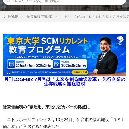
プレスリリースなど
,
物流施設
物流施設/不動産
ニトリ、仙台の「ＤＰＬ仙台港」入居を決
HOME
月刊LOGI-BIZ 7月号は「未来を創る輸送改革」 先行企業の
生存戦略を徹底取材
賃貸借面積の5割活用、東北などカバーの拠点に
ニトリホールディングスは10月24日、仙台市の物流施設「ＤＰＬ
仙台港」に入居すると発表した。