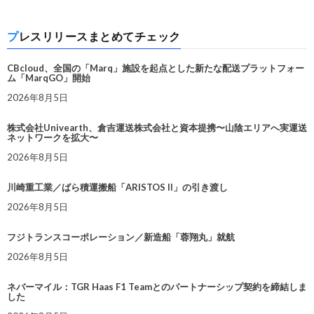
プレスリリースまとめてチェック
CBcloud、全国の「Marq」施設を起点とした新たな配送プラットフォー
ム「MarqGO」開始
2026年8月5日
株式会社Univearth、倉吉運送株式会社と資本提携〜山陰エリアへ実運送
ネットワークを拡大〜
2026年8月5日
川崎重工業／ばら積運搬船「ARISTOS II」の引き渡し
2026年8月5日
フジトランスコーポレーション／新造船「蓉翔丸」就航
2026年8月5日
ネバーマイル：TGR Haas F1 Teamとのパートナーシップ契約を締結しま
した