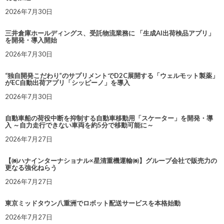
2026年7月30日
三井倉庫ホールディングス、受託物流業務に 「生成AI出荷検品アプリ」
を開発・導入開始
2026年7月30日
“独自開発こだわり”のサプリメントでD2C展開する「ウェルモット製薬」
がEC自動出荷アプリ「シッピーノ」を導入
2026年7月30日
自動車船の荷役中断を抑制する自動車移動用「スケーター」を開発・導
入 ～自力走行できない車両を約5分で移動可能に～
2026年7月27日
【㈱ハナインターナショナル×星清重機運輸㈱】グループ会社で販売力の
更なる強化ねらう
2026年7月27日
東京ミッドタウン八重洲でロボット配送サービスを本格始動
2026年7月27日