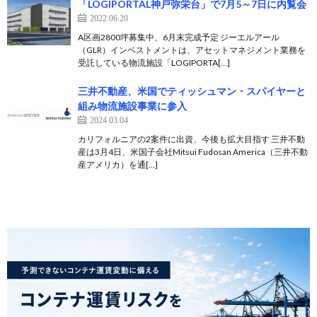
「LOGIPORTAL神戸弥栄台」で7月5～7日に内覧会
2022.06.20
A区画2800坪募集中、6月末完成予定 ジーエルアール
（GLR）インベストメントは、アセットマネジメント業務を
受託している物流施設「LOGIPORTA[…]
三井不動産、米国でティッシュマン・スパイヤーと
組み物流施設事業に参入
2024.03.04
カリフォルニアの2案件に出資、今後も拡大目指す 三井不動
産は3月4日、米国子会社Mitsui Fudosan America（三井不動
産アメリカ）を通[…]