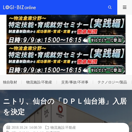
独自取材
物流施設/不動産
災害/事故/不祥事
テクノロジー/製品
ニトリ、仙台の「ＤＰＬ仙台港」入居
を決定
2018.10.24 14:08:59
物流施設/不動産