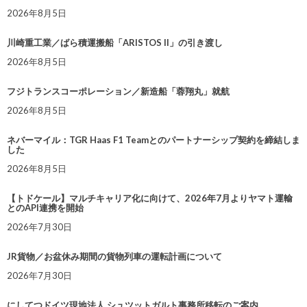
2026年8月5日
川崎重工業／ばら積運搬船「ARISTOS II」の引き渡し
2026年8月5日
フジトランスコーポレーション／新造船「蓉翔丸」就航
2026年8月5日
ネバーマイル：TGR Haas F1 Teamとのパートナーシップ契約を締結しま
した
2026年8月5日
【トドケール】マルチキャリア化に向けて、2026年7月よりヤマト運輸
とのAPI連携を開始
2026年7月30日
JR貨物／お盆休み期間の貨物列車の運転計画について
2026年7月30日
にしてつドイツ現地法人 シュツットガルト事務所移転のご案内