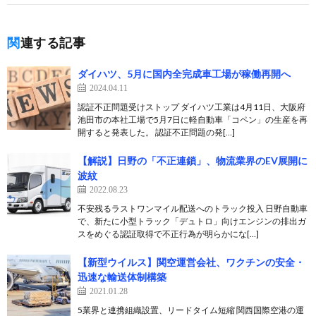
関連する記事
ダイハツ、5月に国内全完成車工場が稼働再開へ
2024.04.11
認証不正問題受けストップ ダイハツ工業は4月11日、大阪府
池田市の本社工場で5月7日に軽自動車「コペン」の生産を再
開すると発表した。 認証不正問題の発[…]
【解説】日野の「不正連鎖」、物流業界のEV展開に
波紋
2022.08.23
不安残るラストワンマイル配送へのトラック投入 日野自動車
で、新たに小型トラック「デュトロ」向けエンジンの排出ガ
スをめぐる認証取得で不正行為が明らかにな[…]
【新型ウイルス】関空運営会社、ワクチンの安全・
迅速な輸送体制構築
2021.01.28
5業界と連携組織設置、リードタイム短縮 関西国際空港の運