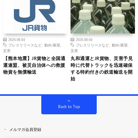
2026.08.04
2026.08.04
プレスリリースなど
,
動向/展望
,
プレスリリースなど
,
動向/展望
,
災害
災害
【熊本地震】JR貨物と全国通
丸和通運とJR貨物、災害予見
運連盟、被災自治体への救援
時に代替トラックを迅速確保
物資を無償輸送
する特約付きの鉄道輸送を開
始
Back to Top
メルマガ会員登録