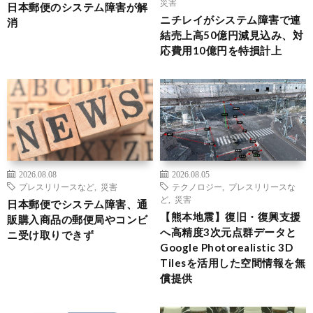
災害
日本郵便のシステム障害が解
ニチレイがシステム障害で連
消
結売上高50億円減見込み、対
応費用10億円を特損計上
2026.08.08
2026.08.05
プレスリリースなど
,
災害
テクノロジー
,
プレスリリースな
ど
,
災害
日本郵便でシステム障害、通
【熊本地震】復旧・復興支援
販購入商品の郵便局やコンビ
へ高精度3次元点群データと
ニ受け取りできず
Google Photorealistic 3D
Tilesを活用した空間情報を無
償提供