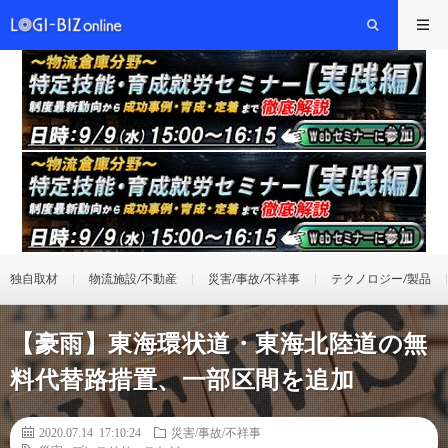
独自取材
物流施設/不動産
災害/事故/不祥事
テクノロジー/製品
【豪雨】東海環状道・東海北陸道の無
料代替路措置、一部区間を追加
2020.07.14 17:10:24
災害/事故/不祥事