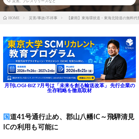
災害
,
プレスリリースなど
災害/事故/不祥事
【豪雨】東海環状道・東海北陸道の無料代
HOME
月刊LOGI-BIZ 7月号は「未来を創る輸送改革」 先行企業の
生存戦略を徹底取材
国道41号通行止め、郡山八幡IC～飛騨清見
ICの利用も可能に