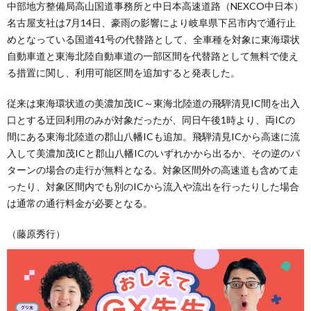
中部地方整備局高山国道事務所と中日本高速道路（NEXCO中日本）
名古屋支社は7月14日、豪雨の影響により岐阜県下呂市内で通行止
めとなっている国道41号の代替路として、全車種を対象に東海環状
自動車道と東海北陸自動車道の一部区間を代替路として無料で使え
る措置に関し、利用可能区間を追加すると発表した。
従来は東海環状道の美濃加茂IC～東海北陸道の飛騨清見IC間を出入
口とする迂回利用のみが対象だったが、同日午後1時より、両ICの
間にある東海北陸道の郡山八幡ICも追加。飛騨清見ICから高速に流
入して美濃加茂ICと郡山八幡ICのいずれかから出るか、その逆のパ
ターンの場合の走行が無料となる。対象区間外の高速道も含めて走
ったり、対象区間内でも別のICから流入や流出を行ったりした場合
は通常の通行料金が必要となる。
（藤原秀行）