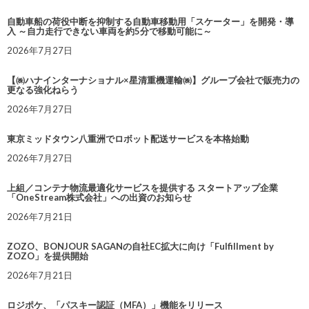
自動車船の荷役中断を抑制する自動車移動用「スケーター」を開発・導
入 ～自力走行できない車両を約5分で移動可能に～
2026年7月27日
【㈱ハナインターナショナル×星清重機運輸㈱】グループ会社で販売力の
更なる強化ねらう
2026年7月27日
東京ミッドタウン八重洲でロボット配送サービスを本格始動
2026年7月27日
上組／コンテナ物流最適化サービスを提供する スタートアップ企業
「OneStream株式会社」への出資のお知らせ
2026年7月21日
ZOZO、BONJOUR SAGANの自社EC拡大に向け「Fulfillment by
ZOZO」を提供開始
2026年7月21日
ロジポケ、「パスキー認証（MFA）」機能をリリース