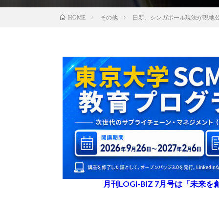
その他
日新、シンガポール現法が現地
HOME
月刊LOGI-BIZ 7月号は「未