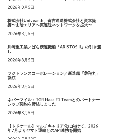
2026年8月5日
株式会社Univearth、倉吉運送株式会社と資本提
携〜山陰エリアへ実運送ネットワークを拡大〜
2026年8月5日
川崎重工業／ばら積運搬船「ARISTOS II」の引き渡
し
2026年8月5日
フジトランスコーポレーション／新造船「蓉翔丸」
就航
2026年8月5日
ネバーマイル：TGR Haas F1 Teamとのパートナー
シップ契約を締結しました
2026年8月5日
【トドケール】マルチキャリア化に向けて、2026
年7月よりヤマト運輸とのAPI連携を開始
2026年7月30日