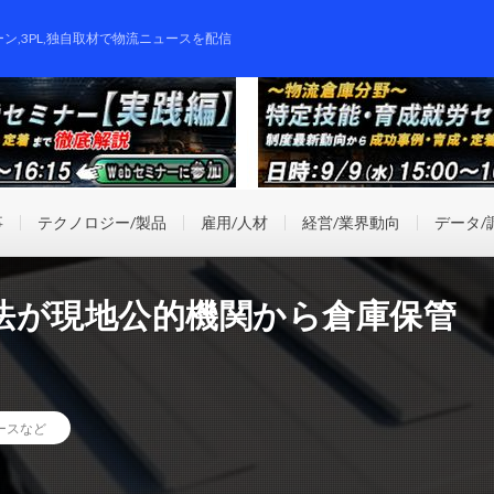
ーン,3PL,独自取材で物流ニュースを配信
事
テクノロジー/製品
雇用/人材
経営/業界動向
データ/
法が現地公的機関から倉庫保管
ースなど