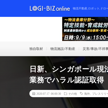
物流不動産,ロボット,ドロ
独自取材
物流施設/不動産
災害/事故/不祥
日新、シンガポール現
業務でハラル認証取得
2020.07.17 06:00:30
その他
海外
,
プレスリリ