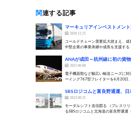
関連する記事
マーキュリアインベストメント
2020.12.25
コールドチェーン需要拡大踏まえ、成長
中堅企業の事業承継や成長を支援する「
ANAが成田～杭州線に初の貨
2021.06.08
電子機器類など幅広い輸送ニーズに対応
ーイング767型フレイターを6月20日、2
SBSロジコムと富良野通運、日
2023.09.25
モーダルシフト送信図る （プレスリリ
るSBSロジコムと北海道の富良野通運（