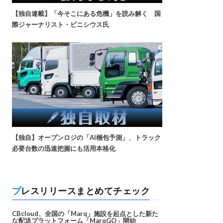
【独自連載】「今そこにある危機」を読み解く 国
際ジャーナリスト・ビニシウス氏
【独自】オープンロジの「AI梱包予測」、トラック
必要台数の迅速把握にも活用本格化
プレスリリースまとめてチェック
CBcloud、全国の「Marq」施設を起点とした新た
な配送プラットフォーム「MarqGO」開始