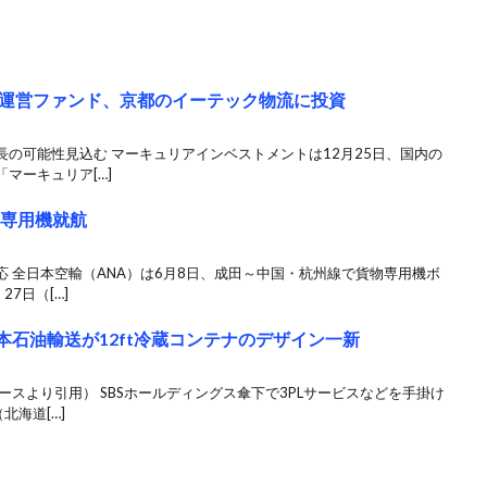
運営ファンド、京都のイーテック物流に投資
の可能性見込む マーキュリアインベストメントは12月25日、国内の
マーキュリア[…]
物専用機就航
 全日本空輸（ANA）は6月8日、成田～中国・杭州線で貨物専用機ボ
7日（[…]
本石油輸送が12ft冷蔵コンテナのデザイン一新
ースより引用） SBSホールディングス傘下で3PLサービスなどを手掛け
北海道[…]