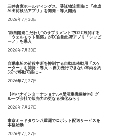
三井倉庫ホールディングス、受託物流業務に 「生成
AI出荷検品アプリ」を開発・導入開始
2026年7月30日
“独自開発こだわり”のサプリメントでD2C展開する
「ウェルモット製薬」がEC自動出荷アプリ「シッピ
ーノ」を導入
2026年7月30日
自動車船の荷役中断を抑制する自動車移動用「スケ
ーター」を開発・導入 ～自力走行できない車両を約
5分で移動可能に～
2026年7月27日
【㈱ハナインターナショナル×星清重機運輸㈱】グ
ループ会社で販売力の更なる強化ねらう
2026年7月27日
東京ミッドタウン八重洲でロボット配送サービスを
本格始動
2026年7月27日